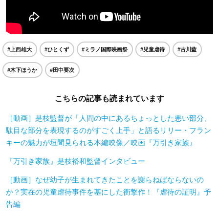
#上西雄大
#ひとくず
#ミラノ国際映画祭
#児童虐待
#古川藍
#木下ほうか
#田中要次
こちらの記事も読まれています
［動画］是枝監督が「人間の中にあるちょっとした悪い部分、
駄目な部分を表現するのがすごく上手」と語るリリー・フラン
キーの魅力が垣間見られる本編映像／映画『万引き家族』
『万引き家族』是枝裕和監督インタビュー
［動画］なぜ幼子が生まれてきたことを謝らねばならないの
か？実在の児童虐待事件を基にした衝撃作！『虐待の証明』予
告編