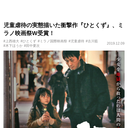
児童虐待の実態描いた衝撃作『ひとくず』、ミ
ラノ映画祭W受賞！
#上西雄大
#ひとくず
#ミラノ国際映画祭
#児童虐待
#古川藍
2019.12.09
#木下ほうか
#田中要次