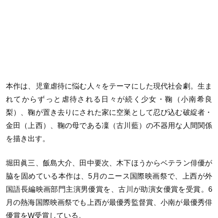
本作は、児童虐待に悩む人々をテーマにした現代社会劇。生ま
れてからずっと虐待される日々が続く少女・鞠（小南希良
梨）、鞠が置き去りにされた家に空巣として忍び込む破綻者・
金田（上西）、鞠の母である凜（古川藍）の不器用な人間関係
を描き出す。
堀田眞三、飯島大介、田中要次、木下ほうからベテラン俳優が
脇を固めている本作は、5月のニース国際映画祭で、上西が外
国語長編映画部門主演男優賞を、古川が助演女優賞を受賞。6
月の熱海国際映画祭でも上西が最優秀監督賞、小南が最優秀俳
優賞をW受賞している。