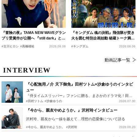
『冒険の夜』TAMA NEW WAVEグラン
『キングダム 魂の決戦』飛信隊が焚き
プリ受賞作が公開へ 『still dark』と同
火を囲む特別企画始動 秘蔵トーク満載
時上映決定
の“キングダムキャンプ”開催
#古川ヒロシ
#髙橋雄祐
2026.08.06
#キングダム
2026.08.06
動画記事一覧
INTERVIEW
『心配無用ノ介 天下御免』田村ツトム×沙倉ゆうのインタビ
ュー
『侍タイムスリッパー』ファンに贈る、まさかのドラマ化！田村ツトム×沙倉ゆうのが語る『心配無用ノ介』撮影秘話
#田村ツトム
#沙倉ゆうの
2026.07.30
『今から、親友やめようか。』沢村玲インタビュー
沢村玲、親友から一線を越えて…理想の恋愛像について語る
#今から、親友やめようか。
#沢村玲
2026.06.20