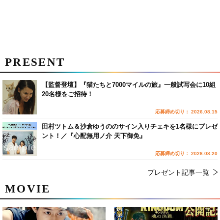
PRESENT
【監督登壇】『猫たちと7000マイルの旅』一般試写会に10組
20名様をご招待！
応募締め切り： 2026.08.15
田村ツトム＆沙倉ゆうののサイン入りチェキを1名様にプレゼ
ント！／『心配無用ノ介 天下御免』
応募締め切り： 2026.08.20
プレゼント記事一覧
MOVIE