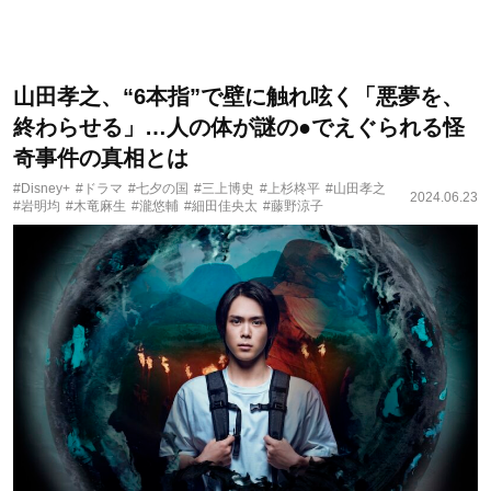
山田孝之、“6本指”で壁に触れ呟く「悪夢を、
終わらせる」…人の体が謎の●でえぐられる怪
奇事件の真相とは
#Disney+
#ドラマ
#七夕の国
#三上博史
#上杉柊平
#山田孝之
2024.06.23
#岩明均
#木竜麻生
#瀧悠輔
#細田佳央太
#藤野涼子