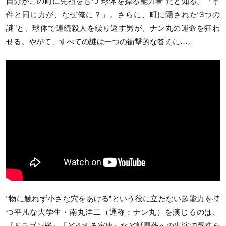
自分がこの町に先祖をもつ“球体を操る能力者”だと知る。「事
件と同じ力が、なぜ俺に？」。さらに、町に隠された“3つの
謎”と、球体で連続殺人を繰り返す男が、ナン丸の運命を狂わ
せる。やがて、すべての謎は一つの衝撃的な答えに…。
“物に触れず小さな穴をあける”という役に立たない超能力を持
つ平凡な大学生・南丸洋二（通称：ナン丸）を演じるのは、
『ドラゴン桜』『どうする家康』など話題作への出演で躍進を