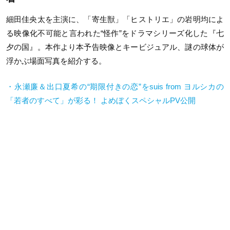
細田佳央太を主演に、「寄生獣」「ヒストリエ」の岩明均によ
る映像化不可能と言われた“怪作”をドラマシリーズ化した『七
夕の国』。本作より本予告映像とキービジュアル、謎の球体が
浮かぶ場面写真を紹介する。
・永瀬廉＆出口夏希の“期限付きの恋”をsuis from ヨルシカの
「若者のすべて」が彩る！ よめぼくスペシャルPV公開