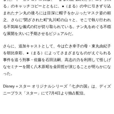
る」のキャッチコピーとともに、●（まる）の中に引きずり込
まれたナン丸の後ろには目深に帽子をかぶったマスク姿の頼
之、さらに“閉ざされた町”丸川町の山々と、そこで執り行われ
る不気味な儀式の灯が切り取られている。ナン丸をめぐる不穏
な展開を大いに予期させるビジュアルだ。
さらに、追加キャストとして、今は亡き幸子の母・東丸由紀子
を朝比奈彩、●（まる）によってさまざまなものがえぐられる
事件を追う刑事・佐藤を石田法嗣、高志の力を利用して怪しげ
なセミナーを開く八木原昭を金田哲が演じることが明らかにな
った。
Disney＋スター オリジナルシリーズ『七夕の国』は、ディズ
ニープラス「スター」にて7月4日より独占配信。