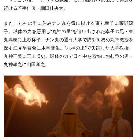
続ける若手俳優・細田佳央太。
また、丸神の里に住みナン丸を気に掛ける東丸幸子に藤野涼
子。球体の力を悪用し“丸神の里”を追い出された幸子の兄・東
丸高志に上杉柊平。ナン丸の通う大学で講師を務め丸神教授を
探す江見早百合に木竜麻生。“丸神の里”で失踪した大学教授・
丸神正美に三上博史。球体の力で日本中を恐怖に包む謎の男・
丸神頼之に山田孝之。