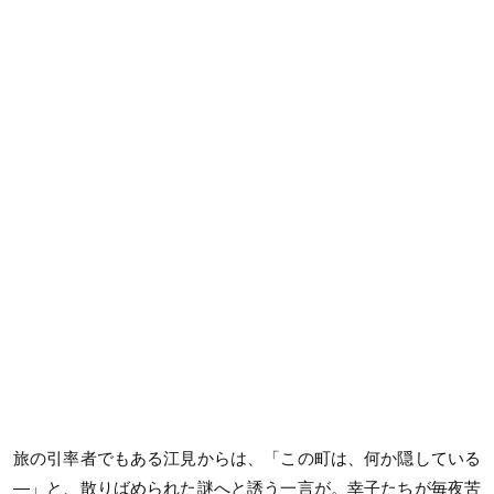
旅の引率者でもある江見からは、「この町は、何か隠している
―」と、散りばめられた謎へと誘う一言が。幸子たちが毎夜苦