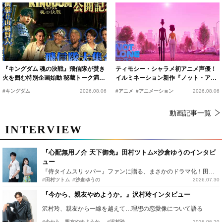
『キングダム 魂の決戦』飛信隊が焚き
ティモシー・シャラメ初アニメ声優！
火を囲む特別企画始動 秘蔵トーク満載
イルミネーション新作『ノット・アロ
の“キングダムキャンプ”開催
ーン』2027年公開決定
#キングダム
2026.08.06
#アニメ
#アニメーション
2026.08.06
動画記事一覧
INTERVIEW
『心配無用ノ介 天下御免』田村ツトム×沙倉ゆうのインタビ
ュー
『侍タイムスリッパー』ファンに贈る、まさかのドラマ化！田村ツトム×沙倉ゆうのが語る『心配無用ノ介』撮影秘話
#田村ツトム
#沙倉ゆうの
2026.07.30
『今から、親友やめようか。』沢村玲インタビュー
沢村玲、親友から一線を越えて…理想の恋愛像について語る
#今から、親友やめようか。
#沢村玲
2026.06.20