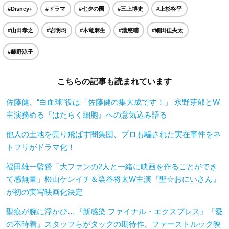
#Disney+
#ドラマ
#七夕の国
#三上博史
#上杉柊平
#山田孝之
#岩明均
#木竜麻生
#瀧悠輔
#細田佳央太
#藤野涼子
こちらの記事も読まれています
佐藤健、“白血球”役は「佐藤健の集大成です！」 永野芽郁とW
主演務める『はたらく細胞』への意気込み語る
他人の土地を売り飛ばす闇集団、プロも騙された実在事件をネ
トフリがドラマ化！
福田雄一監督「大ファンの2人と一緒に映画を作ることができ
て感無量」松山ケンイチ＆染谷将太W主演『聖☆おにいさん』
が初の実写映画化決定
聖痕が腕に浮かび…『新感染 ファイナル・エクスプレス』『愛
の不時着』スタッフらがタッグの期待作、ファーストルック映