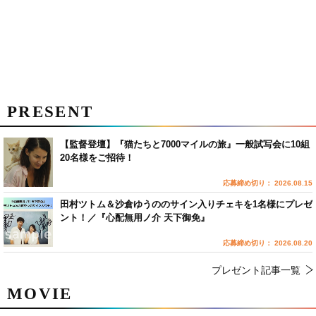
PRESENT
【監督登壇】『猫たちと7000マイルの旅』一般試写会に10組
20名様をご招待！
応募締め切り： 2026.08.15
田村ツトム＆沙倉ゆうののサイン入りチェキを1名様にプレゼ
ント！／『心配無用ノ介 天下御免』
応募締め切り： 2026.08.20
プレゼント記事一覧
MOVIE