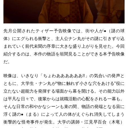
先月公開されたティザー予告映像では、街や人が●（謎の球
体）にエグられる衝撃と、主人公ナン丸がその謎に引きずり込
まれていく前代未聞の序章に大きな盛り上がりを見せた。今回
紹介するのは、本作の物語を垣間見ることができる本予告映像
だ。
映像は、いきなり「ちょわああああああ!!」の気合いの発声と
ともに、大学生・ナン丸が“物に触れず小さな穴をあける”役に
立たない超能力を発揮する場面から幕を開ける。その能力以外
は平凡な日々で、後輩からは就職活動の心配をされる一幕も。
そんな日常の和やかなシーンも束の間、物語の発端となる宙に
浮く謎の●（まる）によって人の体がえぐられ消失してしまう
衝撃的な怪奇事件が発生。大学の講師・江見早百合（木竜）