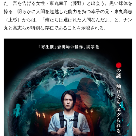
た一言を告げる女性・東丸幸子（藤野）と出会う。黒い球体を
操る、明らかに人間を超越した能力を持つ幸子の兄・東丸高志
（上杉）からは、「俺たちは選ばれた人間なんだよ」と、ナン
丸と高志らが特別な存在であることを示唆される。