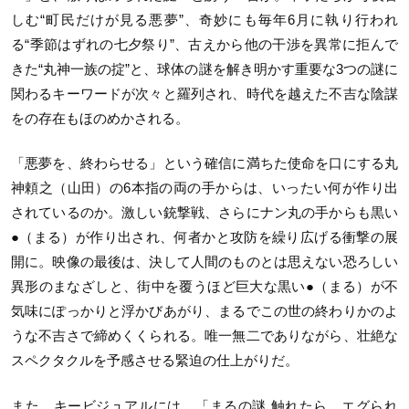
しむ“町民だけが見る悪夢”、奇妙にも毎年6月に執り行われ
る“季節はずれの七夕祭り”、古えから他の干渉を異常に拒んで
きた“丸神一族の掟”と、球体の謎を解き明かす重要な3つの謎に
関わるキーワードが次々と羅列され、時代を越えた不吉な陰謀
をの存在もほのめかされる。
「悪夢を、終わらせる」という確信に満ちた使命を口にする丸
神頼之（山田）の6本指の両の手からは、いったい何が作り出
されているのか。激しい銃撃戦、さらにナン丸の手からも黒い
●（まる）が作り出され、何者かと攻防を繰り広げる衝撃の展
開に。映像の最後は、決して人間のものとは思えない恐ろしい
異形のまなざしと、街中を覆うほど巨大な黒い●（まる）が不
気味にぽっかりと浮かびあがり、まるでこの世の終わりかのよ
うな不吉さで締めくくられる。唯一無二でありながら、壮絶な
スペクタクルを予感させる緊迫の仕上がりだ。
また、キービジュアルには、「まるの謎 触れたら、エグられ