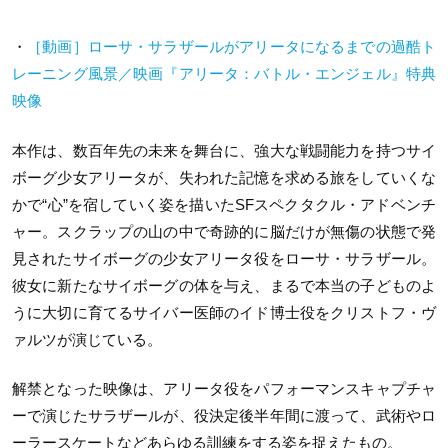
・
［動画］ローサ・サラザールがアリータになるまでの過酷ト
レーニング風景／映画『アリータ：バトル・エンジェル』特典
映像
本作は、数百年先の未来を舞台に、強大な戦闘能力を持つサイ
ボーグ少女アリータが、失われた記憶を求める旅をしていくな
かで“心”を宿していく姿を描いたSFスペクタクル・アドベンチ
ャー。スクラップの山の中で奇跡的に脳だけが無傷の状態で発
見されたサイボーグの少女アリータ役をローサ・サラザール。
彼女に新たなサイボーグの体を与え、まるで本当の子どものよ
うに大切に育てるサイバー医師のイド博士役をクリストフ・ヴ
ァルツが演じている。
解禁となった映像は、アリータ役をパフォーマンスキャプチャ
ーで演じたサラザールが、役決定後半年間に渡って、武術やロ
ーラースケートなどあらゆる訓練をする姿を捉えたもの。