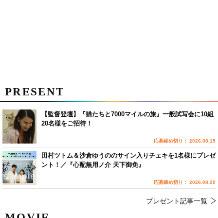
PRESENT
【監督登壇】『猫たちと7000マイルの旅』一般試写会に10組
20名様をご招待！
応募締め切り： 2026.08.15
田村ツトム＆沙倉ゆうののサイン入りチェキを1名様にプレゼ
ント！／『心配無用ノ介 天下御免』
応募締め切り： 2026.08.20
プレゼント記事一覧
MOVIE