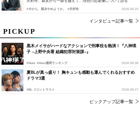
沢村玲、親友から一線を越えて…理想の恋愛像について語る
#今から、親友やめようか。
#沢村玲
2026.06.20
インタビュー記事一覧
PICKUP
黒木メイサがハードなアクションで刑事役を熱演！『八神瑛
子 –上野中央署 組織犯罪対策課–』
#Hulu
#Hulu週間ランキング
2026.08.08
夏BLが真っ盛り！ 胸キュンも感動も運んでくれるおすすめ
ドラマ3選
#BL
#コントラスト
2026.08.07
ピックアップ記事一覧