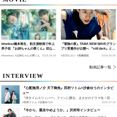
timelesz橋本将生、初主演映画で年上
『冒険の夜』TAMA NEW WAVEグラン
男子役 『お姉ちゃんの翠くん』切ない
プリ受賞作が公開へ 『still dark』と同
恋の幕開けを予感
時上映決定
#timelesz
#お姉ちゃんの翠くん
2026.08.08
#古川ヒロシ
#髙橋雄祐
2026.08.06
動画記事一覧
INTERVIEW
『心配無用ノ介 天下御免』田村ツトム×沙倉ゆうのインタビ
ュー
『侍タイムスリッパー』ファンに贈る、まさかのドラマ化！田村ツトム×沙倉ゆうのが語る『心配無用ノ介』撮影秘話
#田村ツトム
#沙倉ゆうの
2026.07.30
『今から、親友やめようか。』沢村玲インタビュー