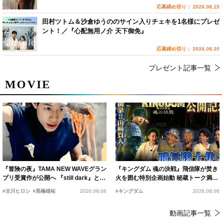
応募締め切り： 2026.08.15
田村ツトム＆沙倉ゆうののサイン入りチェキを1名様にプレゼ
ント！／『心配無用ノ介 天下御免』
応募締め切り： 2026.08.20
プレゼント記事一覧
MOVIE
『冒険の夜』TAMA NEW WAVEグラン
『キングダム 魂の決戦』飛信隊が焚き
プリ受賞作が公開へ 『still dark』と同
火を囲む特別企画始動 秘蔵トーク満載
時上映決定
の“キングダムキャンプ”開催
#古川ヒロシ
#髙橋雄祐
2026.08.06
#キングダム
2026.08.06
動画記事一覧