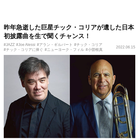
昨年急逝した巨星チック・コリアが遺した日本
初披露曲を生で聞くチャンス！
#JAZZ
#Joe Alessi
#アラン・ギルバート
#チック・コリア
2022.06.15
#チック・コリアに捧ぐ
#ニューヨーク・フィル
#小曽根真