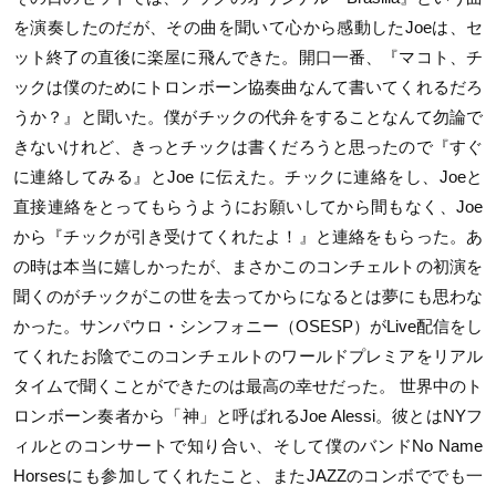
を演奏したのだが、その曲を聞いて心から感動したJoeは、セ
ット終了の直後に楽屋に飛んできた。開口一番、『マコト、チ
ックは僕のためにトロンボーン協奏曲なんて書いてくれるだろ
うか？』と聞いた。僕がチックの代弁をすることなんて勿論で
きないけれど、きっとチックは書くだろうと思ったので『すぐ
に連絡してみる』とJoe に伝えた。チックに連絡をし、Joeと
直接連絡をとってもらうようにお願いしてから間もなく、Joe
から『チックが引き受けてくれたよ！』と連絡をもらった。あ
の時は本当に嬉しかったが、まさかこのコンチェルトの初演を
聞くのがチックがこの世を去ってからになるとは夢にも思わな
かった。サンパウロ・シンフォニー（OSESP）がLive配信をし
てくれたお陰でこのコンチェルトのワールドプレミアをリアル
タイムで聞くことができたのは最高の幸せだった。 世界中のト
ロンボーン奏者から「神」と呼ばれるJoe Alessi。彼とはNYフ
ィルとのコンサートで知り合い、そして僕のバンドNo Name
Horsesにも参加してくれたこと、またJAZZのコンボででも一