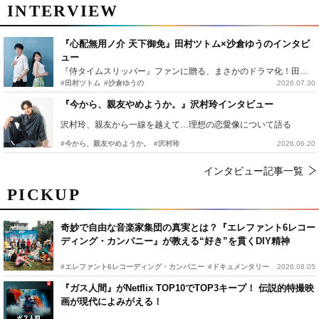
INTERVIEW
『心配無用ノ介 天下御免』田村ツトム×沙倉ゆうのインタビ
ュー
『侍タイムスリッパー』ファンに贈る、まさかのドラマ化！田村ツトム×沙倉ゆうのが語る『心配無用ノ介』撮影秘話
#田村ツトム
#沙倉ゆうの
2026.07.30
『今から、親友やめようか。』沢村玲インタビュー
沢村玲、親友から一線を越えて…理想の恋愛像について語る
#今から、親友やめようか。
#沢村玲
2026.06.20
インタビュー記事一覧
PICKUP
奇妙で自由な音楽家集団の真実とは？『エレファント6レコー
ディング・カンパニー』が教える“好き”を貫くDIY精神
#エレファント6レコーディング・カンパニー
#ドキュメンタリー
2026.08.05
『ガス人間』がNetflix TOP10でTOP3キープ！ 伝説的特撮映
画が現代によみがえる！