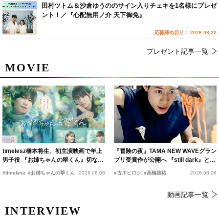
田村ツトム＆沙倉ゆうののサイン入りチェキを1名様にプレゼ
ント！／『心配無用ノ介 天下御免』
応募締め切り： 2026.08.20
プレゼント記事一覧
MOVIE
timelesz橋本将生、初主演映画で年上
『冒険の夜』TAMA NEW WAVEグラン
男子役 『お姉ちゃんの翠くん』切ない
プリ受賞作が公開へ 『still dark』と同
恋の幕開けを予感
時上映決定
#timelesz
#お姉ちゃんの翠くん
2026.08.08
#古川ヒロシ
#髙橋雄祐
2026.08.06
動画記事一覧
INTERVIEW