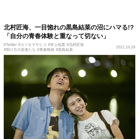
北村匠海、一目惚れの黒島結菜の沼にハマる!?
「自分の青春体験と重なって切ない」
#Twitter
#カツセマサヒコ
#井上祐貴
#北村匠海
2021.10.29
#明け方の若者たち
#青春映画
#黒島結菜