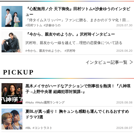
『心配無用ノ介 天下御免』田村ツトム×沙倉ゆうのインタビ
ュー
『侍タイムスリッパー』ファンに贈る、まさかのドラマ化！田村ツトム×沙倉ゆうのが語る『心配無用ノ介』撮影秘話
#田村ツトム
#沙倉ゆうの
2026.07.30
『今から、親友やめようか。』沢村玲インタビュー
沢村玲、親友から一線を越えて…理想の恋愛像について語る
#今から、親友やめようか。
#沢村玲
2026.06.20
インタビュー記事一覧
PICKUP
黒木メイサがハードなアクションで刑事役を熱演！『八神瑛
子 –上野中央署 組織犯罪対策課–』
#Hulu
#Hulu週間ランキング
2026.08.08
夏BLが真っ盛り！ 胸キュンも感動も運んでくれるおすすめ
ドラマ3選
#BL
#コントラスト
2026.08.07