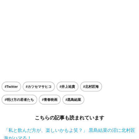
#Twitter
#カツセマサヒコ
#井上祐貴
#北村匠海
#明け方の若者たち
#青春映画
#黒島結菜
こちらの記事も読まれています
「私と飲んだ方が、楽しいかもよ笑？」 黒島結菜の沼に北村匠
海がハマる！