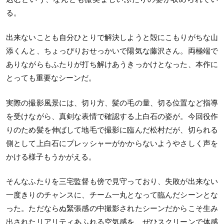
る。
出来ないことも自分ひとりで解決しようと殻にこもりがちな山
添くんと、ちょっぴりおせっかいで陽気な藤沢さん。両極端で
ありながらもふたりが打ち解けあうきっかけとなった、本作に
とっても重要なシーンだ。
実際の撮影風景には、切り方、髪の毛の量、切る位置など指導
を受けながら、真剣な表情で確認する上白石の姿が。今回役作
りのため髪を伸ばして地毛で撮影に臨んだ松村だが、切られる
側として上白石にプレッシャーがかからないようやさしく声を
かける様子もうかがえる。
そんなふたりを三宅監督も傍で見守っており、失敗が出来ない
一度きりのチャンスに、チーム一丸となって臨んだシーンとな
った。ただならぬ緊張感の中撮影されたシーンだからこそ生み
出されたリアリティあふれる空気感を、ぜひスクリーンで体感