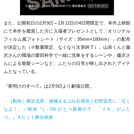
また、公開初日の2月9日～2月12日の4日間限定で、本作上映館
にて本作を鑑賞した方に入場者プレゼントとして「オリジナル
フィルム風フォトシート（サイズ：35mm×100mm）」の配布
が決定した（※数量限定、なくなり次第終了）。山添くんと藤
沢さんの職場の栗田科学で一緒に洗車をするシーンや、藤沢さ
んによる散髪シーンなど、ふたりの日常が映し出されたアイテ
ムとなっている。
『夜明けのすべて』は2月9日より劇場公開。
・［動画］横浜流星、感極まる上白石萌音と杉野遥亮に「泣く
なよ！」／映画『
L
・
DK
ひとつ屋根の下、「スキ」がふた
つ。』大ヒット舞台挨拶