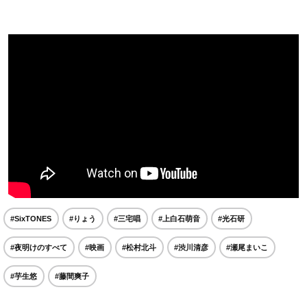
#SixTONES
#りょう
#三宅唱
#上白石萌音
#光石研
#夜明けのすべて
#映画
#松村北斗
#渋川清彦
#瀬尾まいこ
#芋生悠
#藤間爽子