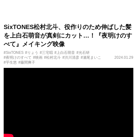
SixTONES松村北斗、役作りのため伸ばした髪
を上白石萌音が真剣にカット…！『夜明けのす
べて』メイキング映像
#SixTONES
#りょう
#三宅唱
#上白石萌音
#光石研
#夜明けのすべて
#映画
#松村北斗
#渋川清彦
#瀬尾まいこ
2024.01.29
#芋生悠
#藤間爽子