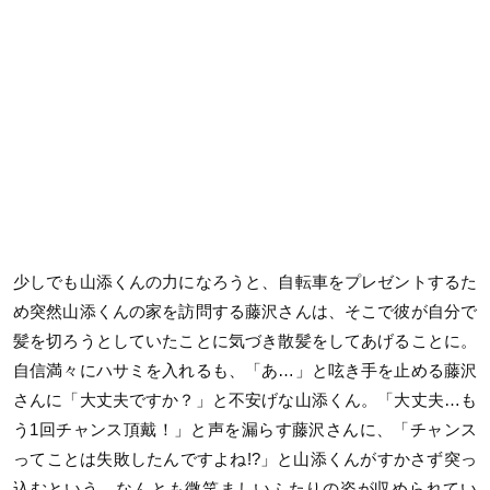
少しでも山添くんの力になろうと、自転車をプレゼントするた
め突然山添くんの家を訪問する藤沢さんは、そこで彼が自分で
髪を切ろうとしていたことに気づき散髪をしてあげることに。
自信満々にハサミを入れるも、「あ…」と呟き手を止める藤沢
さんに「大丈夫ですか？」と不安げな山添くん。「大丈夫…も
う1回チャンス頂戴！」と声を漏らす藤沢さんに、「チャンス
ってことは失敗したんですよね!?」と山添くんがすかさず突っ
込むという、なんとも微笑ましいふたりの姿が収められてい