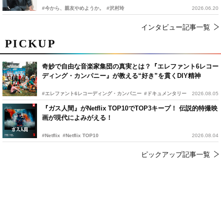
#今から、親友やめようか。
#沢村玲
2026.06.20
インタビュー記事一覧
PICKUP
奇妙で自由な音楽家集団の真実とは？『エレファント6レコー
ディング・カンパニー』が教える“好き”を貫くDIY精神
#エレファント6レコーディング・カンパニー
#ドキュメンタリー
2026.08.05
『ガス人間』がNetflix TOP10でTOP3キープ！ 伝説的特撮映
画が現代によみがえる！
#Netflix
#Netflix TOP10
2026.08.04
ピックアップ記事一覧