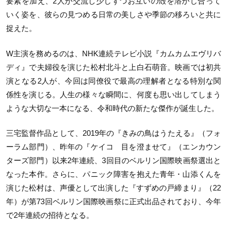
要素を加え、2人が交流し少しずつお互いの殻を溶かし合って
いく姿を、彼らの見つめる日常の美しさや季節の移ろいと共に
捉えた。
W主演を務めるのは、NHK連続テレビ小説『カムカムエヴリバ
ディ』で夫婦役を演じた松村北斗と上白石萌音。映画では初共
演となる2人が、今回は同僚役で最高の理解者となる特別な関
係性を演じる。人生の様々な瞬間に、何度も思い出してしまう
ような大切な一本になる、令和時代の新たな傑作が誕生した。
三宅監督作品として、2019年の『きみの鳥はうたえる』（フォ
ーラム部門）、昨年の『ケイコ 目を澄ませて』（エンカウン
ターズ部門）以来2年連続、3回目のベルリン国際映画祭選出と
なった本作。さらに、パニック障害を抱えた青年・山添くんを
演じた松村は、声優として出演した『すずめの戸締まり』（22
年）が第73回ベルリン国際映画祭に正式出品されており、今年
で2年連続の招待となる。