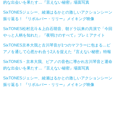
的な出会いを果たす…『言えない秘密』場面写真
SixTONESジェシー、綾瀬はるかとの激しいアクションシーン
振り返る！ 『リボルバー・リリー』メイキング映像
SixTONES松村北斗＆上白石萌音、朝ドラ以来の共演で「今回
やっと人柄を知れた」『夜明けのすべて』プレミアナイト
SixTONES京本大我と古川琴音が1つのマフラーに包まる…ピ
アノを通して心惹かれ合う2人を捉えた『言えない秘密』特報
SixTONES・京本大我、ピアノの音色に導かれ古川琴音と運命
的な出会いを果たす…『言えない秘密』場面写真
SixTONESジェシー、綾瀬はるかとの激しいアクションシーン
振り返る！ 『リボルバー・リリー』メイキング映像