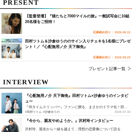
PRESENT
【監督登壇】『猫たちと7000マイルの旅』一般試写会に10組
20名様をご招待！
応募締め切り： 2026.08.15
田村ツトム＆沙倉ゆうののサイン入りチェキを1名様にプレゼ
ント！／『心配無用ノ介 天下御免』
応募締め切り： 2026.08.20
プレゼント記事一覧
INTERVIEW
『心配無用ノ介 天下御免』田村ツトム×沙倉ゆうのインタビ
ュー
『侍タイムスリッパー』ファンに贈る、まさかのドラマ化！田村ツトム×沙倉ゆうのが語る『心配無用ノ介』撮影秘話
#田村ツトム
#沙倉ゆうの
2026.07.30
『今から、親友やめようか。』沢村玲インタビュー
沢村玲、親友から一線を越えて…理想の恋愛像について語る