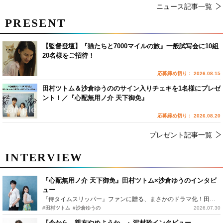
ニュース記事一覧
PRESENT
【監督登壇】『猫たちと7000マイルの旅』一般試写会に10組
20名様をご招待！
応募締め切り： 2026.08.15
田村ツトム＆沙倉ゆうののサイン入りチェキを1名様にプレゼ
ント！／『心配無用ノ介 天下御免』
応募締め切り： 2026.08.20
プレゼント記事一覧
INTERVIEW
『心配無用ノ介 天下御免』田村ツトム×沙倉ゆうのインタビ
ュー
『侍タイムスリッパー』ファンに贈る、まさかのドラマ化！田村ツトム×沙倉ゆうのが語る『心配無用ノ介』撮影秘話
#田村ツトム
#沙倉ゆうの
2026.07.30
『今から、親友やめようか。』沢村玲インタビュー