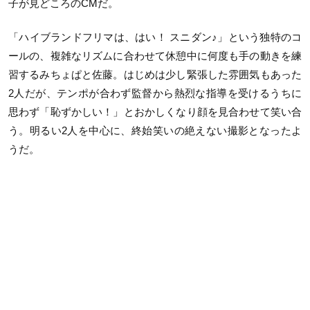
子が見どころの
CM
だ。
「ハイブランドフリマは、はい！ スニダン
♪
」という独特のコ
ールの、複雑なリズムに合わせて休憩中に何度も手の動きを練
習するみちょぱと佐藤。はじめは少し緊張した雰囲気もあった
2
人だが、テンポが合わず監督から熱烈な指導を受けるうちに
思わず「恥ずかしい！」とおかしくなり顔を見合わせて笑い合
う。明るい
2
人を中心に、終始笑いの絶えない撮影となったよ
うだ。