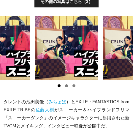
その他の写真はこちら（3）
タレントの池田美優（
みちょぱ
）と
EXILE
・
FANTASTICS from
EXILE TRIBE
の
佐藤大樹
がスニーカー＆ハイブランドフリマ
「スニーカーダンク」のイメージキャラクターに起用された新
TVCM
とメイキング、インタビュー映像が公開中だ。