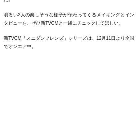
明るい
2
人の楽しそうな様子が伝わってくるメイキングとイン
タビューを、ぜひ新
TVCM
と一緒にチェックしてほしい。
新
TVCM
「スニダンフレンズ」シリーズは、
12
月
11
日より全国
でオンエア中。