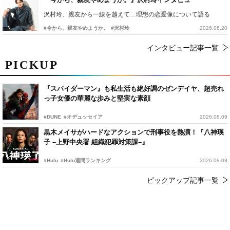
沢村玲、親友から一線を越えて…理想の恋愛像について語る
#今から、親友やめようか。
#沢村玲
2026.06.20
インタビュー記事一覧
PICKUP
『スパイダーマン』も私生活も絶好調のゼンデイヤ、超売れ
っ子女優の華麗な歩みと堅実な素顔
#DUNE
#オデュッセイア
2026.08.09
黒木メイサがハードなアクションで刑事役を熱演！『八神瑛
子 –上野中央署 組織犯罪対策課–』
#Hulu
#Hulu週間ランキング
2026.08.08
ピックアップ記事一覧