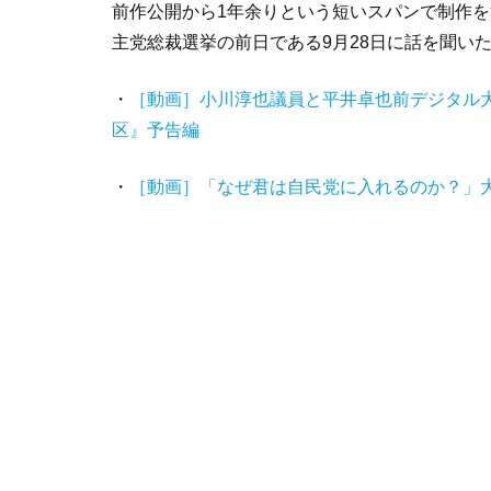
前作公開から1年余りという短いスパンで制作
主党総裁選挙の前日である9月28日に話を聞い
・
［動画］小川淳也議員と平井卓也前デジタル大
区』予告編
・
［動画］「なぜ君は自民党に入れるのか？」