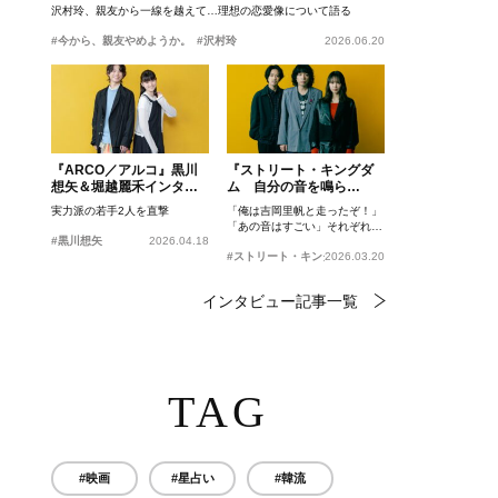
沢村玲、親友から一線を越えて…理想の恋愛像について語る
#今から、親友やめようか。
#沢村玲
2026.06.20
『ARCO／アルコ』黒川
『ストリート・キングダ
想矢＆堀越麗禾インタビ
ム 自分の音を鳴ら
ュー
せ。』峯田和伸、若葉竜
実力派の若手2人を直撃
「俺は吉岡里帆と走ったぞ！」
也、吉岡里帆インタビュ
「あの音はすごい」それぞれの
ー
#黒川想矢
2026.04.18
忘れがたいシーンとは？
#ストリート・キングダム 自分の音を鳴らせ。
2026.03.20
インタビュー記事一覧
TAG
#映画
#星占い
#韓流