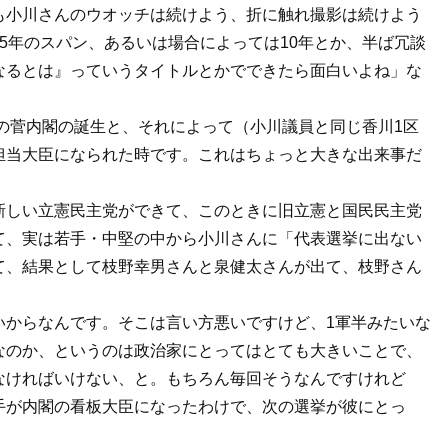
も小川さんのウオッチは続けよう、折に触れ撮影は続けよう
5年のスパン、あるいは場合によっては10年とか、半ば冗談
なるとは』っていうタイトルとかでできたら面白いよね」な
秋の菅内閣の誕生と、それによって（小川議員と同じ香川1区
担当大臣になられた時です。これはちょっと大きな出来事だ
新しい立憲民主党ができて、このときに旧立憲と国民民主党
て、実は若手・中堅の中から小川さんに「代表選挙に出ない
て、結果として枝野幸男さんと泉健太さんが出て、枝野さん
いからなんです。そこは言い方悪いですけど、1軍半みたいな
なのか、というのは政治家にとってはとても大きいことで、
なければいけない、と。もちろん毎回そうなんですけれど
手が内閣の看板大臣になったわけで、次の選挙が彼にとっ