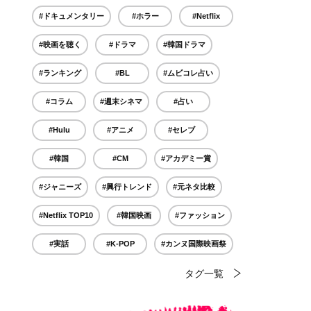
#ドキュメンタリー
#ホラー
#Netflix
#映画を聴く
#ドラマ
#韓国ドラマ
#ランキング
#BL
#ムビコレ占い
#コラム
#週末シネマ
#占い
#Hulu
#アニメ
#セレブ
#韓国
#CM
#アカデミー賞
#ジャニーズ
#興行トレンド
#元ネタ比較
#Netflix TOP10
#韓国映画
#ファッション
#実話
#K-POP
#カンヌ国際映画祭
タグ一覧