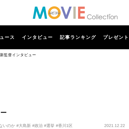
ュース
インタビュー
記事ランキング
プレゼント
島新監督インタビュー
ュー
ないのか
#大島新
#政治
#選挙
#香川1区
2021.12.22