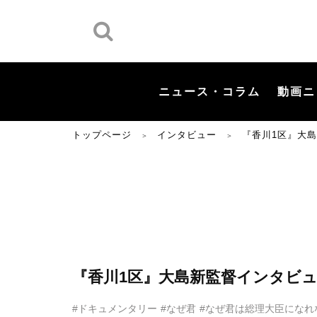
ニュース・コラム
動画ニ
トップページ
インタビュー
『香川1区』大
＞
＞
『香川1区』大島新監督インタビ
#ドキュメンタリー
#なぜ君
#なぜ君は総理大臣になれ