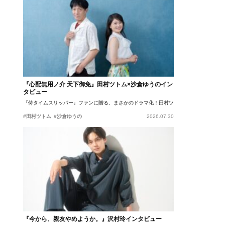
『心配無用ノ介 天下御免』田村ツトム×沙倉ゆうのイン
タビュー
『侍タイムスリッパー』ファンに贈る、まさかのドラマ化！田村ツトム×沙倉ゆうのが語
#田村ツトム
#沙倉ゆうの
2026.07.30
『今から、親友やめようか。』沢村玲インタビュー