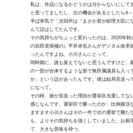
私は、作品になるかどうかは分からないにして
と思ってましたし、次の機会があるとしたら4～
半ば本気で「次回作は『まさか君が総理大臣に
んて話はしてたんです。
その気持ちがちょっと変わったのは、2020年
の自民党候補の）平井卓也さんがデジタル改革
ったんですよね、小川さんにとって。
同時期に、誰も覚えてないと思うんですけど、
の一部が合体するような形で無所属議員も入っ
か」という話があったんです。彼は結局見送っ
になって。
その時、彼が見送った理由が選挙区当選してな
感じなんです。選挙区で勝ったのか、比例復活
ますます小川さんはその一件で次の選挙で勝た
も、よりその気持ちを強くしていました。お相
て、大きな意味を持つ。