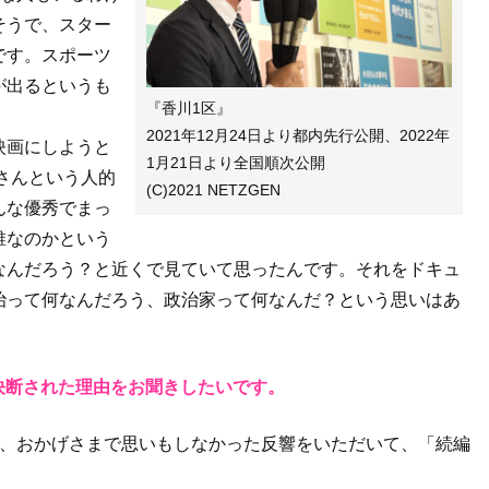
そうで、スター
です。スポーツ
が出るというも
『香川1区』
。
2021年12月24日より都内先行公開、2022年
映画にしようと
1月21日より全国順次公開
也さんという人的
(C)2021 NETZGEN
んな優秀でまっ
誰なのかという
なんだろう？と近くで見ていて思ったんです。それをドキュ
治って何なんだろう、政治家って何なんだ？という思いはあ
決断された理由をお聞きしたいです。
て、おかげさまで思いもしなかった反響をいただいて、「続編
。