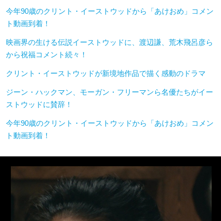
今年90歳のクリント・イーストウッドから「あけおめ」コメン
ト動画到着！
映画界の生ける伝説イーストウッドに、渡辺謙、荒木飛呂彦ら
から祝福コメント続々！
クリント・イーストウッドが新境地作品で描く感動のドラマ
ジーン・ハックマン、モーガン・フリーマンら名優たちがイー
ストウッドに賛辞！
今年90歳のクリント・イーストウッドから「あけおめ」コメン
ト動画到着！