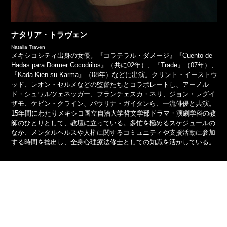
ナタリア・トラヴェン
Natalia Traven
メキシコシティ出身の女優。『コラテラル・ダメージ』『Cuento de
Hadas para Dormer Cocodrilos』（共に02年）、『Trade』（07年）、
『Kada Kien su Karma』（08年）などに出演。クリント・イーストウ
ッド、レオン・セルメなどの監督たちとコラボレートし、アーノル
ド・シュワルツェネッガー、フランチェスカ・ネリ、ジョン・レグイ
ザモ、ケビン・クライン、パウリナ・ガイタンら、一流俳優と共演。
15年間にわたりメキシコ国立自治大学哲文学部ドラマ・演劇学科の教
師のひとりとして、教壇に立っている。多忙を極めるスケジュールの
なか、メンタルヘルスや人権に関するコミュニティや支援活動に参加
する時間を捻出し、全身心理療法修士としての知識を活かしている。