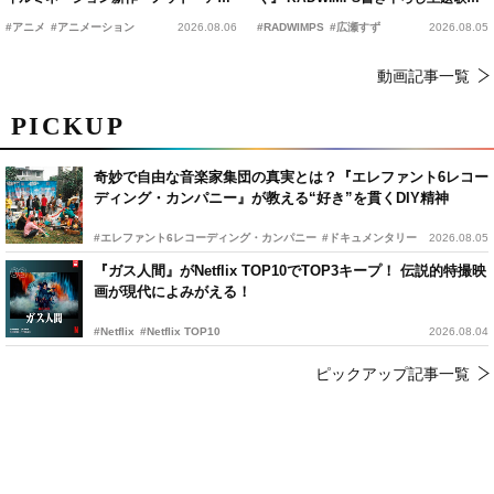
ーン』2027年公開決定
15年の愛を切なく彩る
#アニメ
#アニメーション
2026.08.06
#RADWIMPS
#広瀬すず
2026.08.05
動画記事一覧
PICKUP
奇妙で自由な音楽家集団の真実とは？『エレファント6レコー
ディング・カンパニー』が教える“好き”を貫くDIY精神
#エレファント6レコーディング・カンパニー
#ドキュメンタリー
2026.08.05
『ガス人間』がNetflix TOP10でTOP3キープ！ 伝説的特撮映
画が現代によみがえる！
#Netflix
#Netflix TOP10
2026.08.04
ピックアップ記事一覧