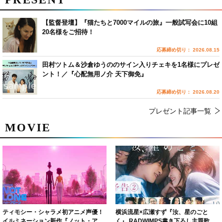
【監督登壇】『猫たちと7000マイルの旅』一般試写会に10組
20名様をご招待！
応募締め切り： 2026.08.15
田村ツトム＆沙倉ゆうののサイン入りチェキを1名様にプレゼ
ント！／『心配無用ノ介 天下御免』
応募締め切り： 2026.08.20
プレゼント記事一覧
MOVIE
ティモシー・シャラメ初アニメ声優！
横浜流星×広瀬すず『汝、星のごと
イルミネーション新作『ノット・アロ
く』 RADWIMPS書き下ろし主題歌が