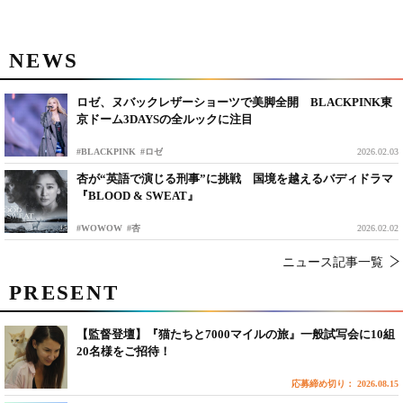
NEWS
ロゼ、ヌバックレザーショーツで美脚全開 BLACKPINK東
京ドーム3DAYSの全ルックに注目
#BLACKPINK
#ロゼ
2026.02.03
杏が“英語で演じる刑事”に挑戦 国境を越えるバディドラマ
『BLOOD & SWEAT』
#WOWOW
#杏
2026.02.02
ニュース記事一覧
PRESENT
【監督登壇】『猫たちと7000マイルの旅』一般試写会に10組
20名様をご招待！
応募締め切り： 2026.08.15