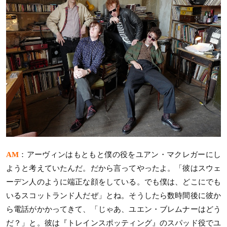
AM
：アーヴィンはもともと僕の役をユアン・マクレガーにし
ようと考えていたんだ。だから言ってやったよ。「彼はスウェ
ーデン人のように端正な顔をしている。でも僕は、どこにでも
いるスコットランド人だぜ」とね。そうしたら数時間後に彼か
ら電話がかかってきて、「じゃあ、ユエン・ブレムナーはどう
だ？」と。彼は『トレインスポッティング』のスパッド役でユ