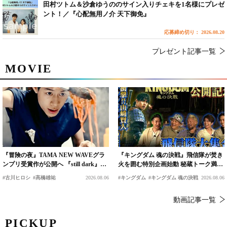
田村ツトム＆沙倉ゆうののサイン入りチェキを1名様にプレゼ
ント！／『心配無用ノ介 天下御免』
応募締め切り： 2026.08.20
プレゼント記事一覧
MOVIE
『冒険の夜』TAMA NEW WAVEグラ
『キングダム 魂の決戦』飛信隊が焚き
ンプリ受賞作が公開へ 『still dark』と
火を囲む特別企画始動 秘蔵トーク満載
同時上映決定
の“キングダムキャンプ”開催
#古川ヒロシ
#髙橋雄祐
2026.08.06
#キングダム
#キングダム 魂の決戦
2026.08.06
動画記事一覧
PICKUP