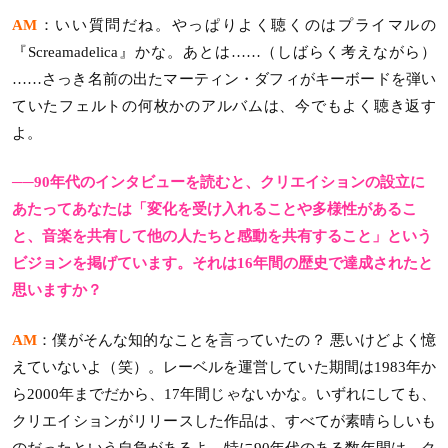
AM
：いい質問だね。やっぱりよく聴くのはプライマルの
『Screamadelica』かな。あとは……（しばらく考えながら）
……さっき名前の出たマーティン・ダフィがキーボードを弾い
ていたフェルトの何枚かのアルバムは、今でもよく聴き返す
よ。
──90年代のインタビューを読むと、クリエイションの設立に
あたってあなたは「変化を受け入れることや多様性があるこ
と、音楽を共有して他の人たちと感動を共有すること」という
ビジョンを掲げています。それは16年間の歴史で達成されたと
思いますか？
AM
：僕がそんな知的なことを言っていたの？ 悪いけどよく憶
えていないよ（笑）。レーベルを運営していた期間は1983年か
ら2000年までだから、17年間じゃないかな。いずれにしても、
クリエイションがリリースした作品は、すべてが素晴らしいも
のだったという自負があるよ。特に90年代のある数年間は、ク