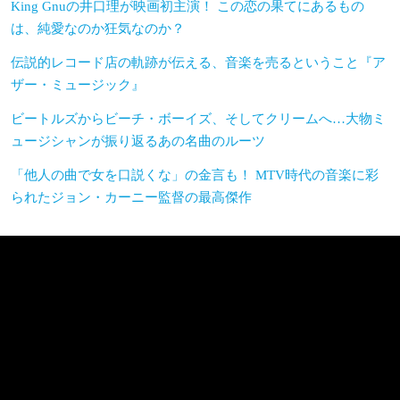
King Gnuの井口理が映画初主演！ この恋の果てにあるもの
は、純愛なのか狂気なのか？
伝説的レコード店の軌跡が伝える、音楽を売るということ『ア
ザー・ミュージック』
ビートルズからビーチ・ボーイズ、そしてクリームへ…大物ミ
ュージシャンが振り返るあの名曲のルーツ
「他人の曲で女を口説くな」の金言も！ MTV時代の音楽に彩
られたジョン・カーニー監督の最高傑作