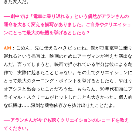
きた友人だ。
──劇中では「電車に乗り遅れる」という偶然がアランさんの
運命を大きく変える描写がありました。ご自身やクリエイショ
ンにとって最大の転機を挙げるとしたら？
AM
：ごめん、先に伝えるべきだったね。僕が毎度電車に乗り
遅れるという描写は、映画のためにアーヴィンが考えた演出な
んだ。言ってしまうと、映画で描かれている半分は彼による創
作で、実際に起きたことじゃない。その上でクリエイションに
とって最大のターニング・ポイントを挙げるとしたら、やはり
オアシスと出会ったことだろうね。もちろん、90年代初頭にプ
ライマル・スクリームがヒットしたことも大きかった。個人的
な転機は……深刻な薬物依存から抜け出せたことだよ。
──アランさんが今でも聴くクリエイションのレコードを教え
てください。