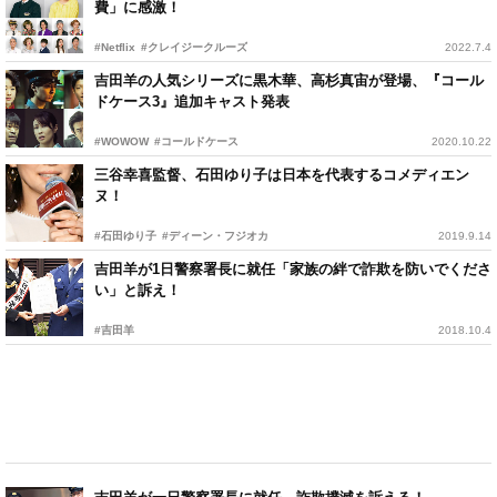
費」に感激！
#Netflix
#クレイジークルーズ
2022.7.4
吉田羊の人気シリーズに黒木華、高杉真宙が登場、『コール
ドケース3』追加キャスト発表
#WOWOW
#コールドケース
2020.10.22
三谷幸喜監督、石田ゆり子は日本を代表するコメディエン
ヌ！
#石田ゆり子
#ディーン・フジオカ
2019.9.14
吉田羊が1日警察署長に就任「家族の絆で詐欺を防いでくださ
い」と訴え！
#吉田羊
2018.10.4