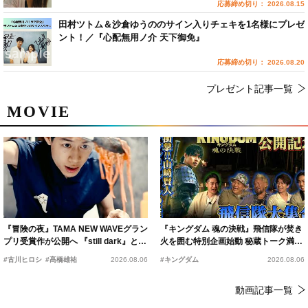
応募締め切り： 2026.08.15
田村ツトム＆沙倉ゆうののサイン入りチェキを1名様にプレゼ
ント！／『心配無用ノ介 天下御免』
応募締め切り： 2026.08.20
プレゼント記事一覧
MOVIE
『冒険の夜』TAMA NEW WAVEグラン
『キングダム 魂の決戦』飛信隊が焚き
プリ受賞作が公開へ 『still dark』と同
火を囲む特別企画始動 秘蔵トーク満載
時上映決定
の“キングダムキャンプ”開催
#古川ヒロシ
#髙橋雄祐
2026.08.06
#キングダム
2026.08.06
動画記事一覧