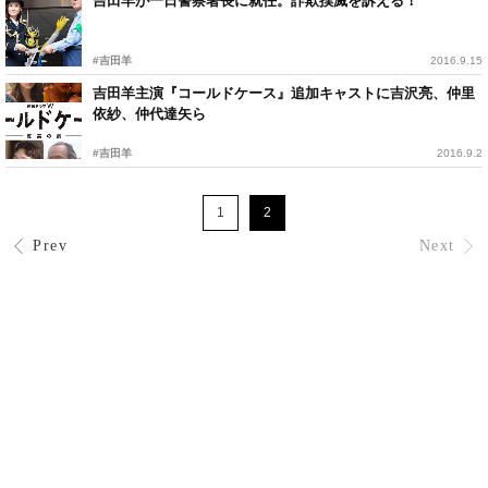
吉田羊が一日警察署長に就任。詐欺撲滅を訴える！
#吉田羊
2016.9.15
吉田羊主演『コールドケース』追加キャストに吉沢亮、仲里
依紗、仲代達矢ら
#吉田羊
2016.9.2
1
2
Prev
Next