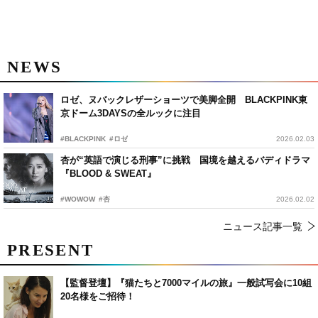
NEWS
ロゼ、ヌバックレザーショーツで美脚全開 BLACKPINK東
京ドーム3DAYSの全ルックに注目
#BLACKPINK
#ロゼ
2026.02.03
杏が“英語で演じる刑事”に挑戦 国境を越えるバディドラマ
『BLOOD & SWEAT』
#WOWOW
#杏
2026.02.02
ニュース記事一覧
PRESENT
【監督登壇】『猫たちと7000マイルの旅』一般試写会に10組
20名様をご招待！