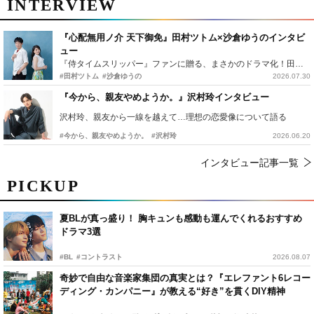
INTERVIEW
『心配無用ノ介 天下御免』田村ツトム×沙倉ゆうのインタビ
ュー
『侍タイムスリッパー』ファンに贈る、まさかのドラマ化！田村ツトム×沙倉ゆうのが語る『心配無用ノ介』撮影秘話
#田村ツトム
#沙倉ゆうの
2026.07.30
『今から、親友やめようか。』沢村玲インタビュー
沢村玲、親友から一線を越えて…理想の恋愛像について語る
#今から、親友やめようか。
#沢村玲
2026.06.20
インタビュー記事一覧
PICKUP
夏BLが真っ盛り！ 胸キュンも感動も運んでくれるおすすめ
ドラマ3選
#BL
#コントラスト
2026.08.07
奇妙で自由な音楽家集団の真実とは？『エレファント6レコー
ディング・カンパニー』が教える“好き”を貫くDIY精神