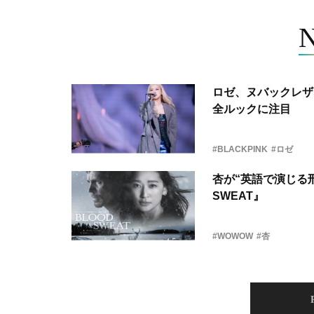
ロゼ、ヌバックレザー
全ルックに注目
#BLACKPINK
#ロゼ
杏が“英語で演じる刑
SWEAT』
#WOWOW
#杏