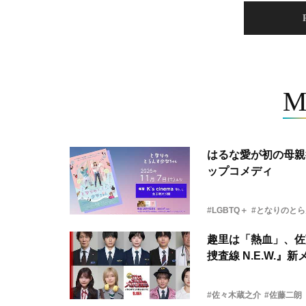
M
はるな愛が初の母親
ップコメディ
#LGBTQ＋
#となりのと
趣里は「熱血」、佐
捜査線 N.E.W.』
#佐々木蔵之介
#佐藤二朗