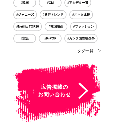
#韓国
#CM
#アカデミー賞
#ジャニーズ
#興行トレンド
#元ネタ比較
#Netflix TOP10
#韓国映画
#ファッション
#実話
#K-POP
#カンヌ国際映画祭
タグ一覧
広告掲載の
お問い合わせ