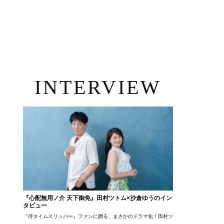
INTERVIEW
『心配無用ノ介 天下御免』田村ツトム×沙倉ゆうのイン
タビュー
『侍タイムスリッパー』ファンに贈る、まさかのドラマ化！田村ツトム×沙倉ゆうのが語