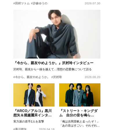
#田村ツトム
#沙倉ゆうの
2026.07.30
『今から、親友やめようか。』沢村玲インタビュー
沢村玲、親友から一線を越えて…理想の恋愛像について語る
#今から、親友やめようか。
#沢村玲
2026.06.20
『ARCO／アルコ』黒川
『ストリート・キングダ
想矢＆堀越麗禾インタビ
ム 自分の音を鳴ら
ュー
せ。』峯田和伸、若葉竜
実力派の若手2人を直撃
「俺は吉岡里帆と走ったぞ！」
也、吉岡里帆インタビュ
「あの音はすごい」それぞれの
ー
#黒川想矢
2026.04.18
忘れがたいシーンとは？