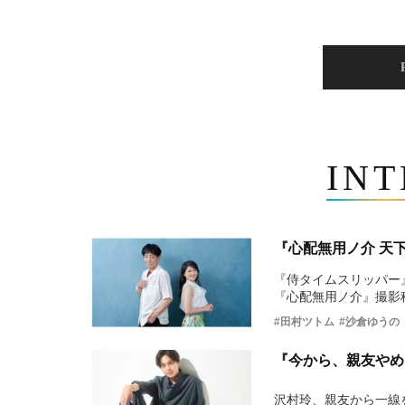
IN
『心配無用ノ介 天
『侍タイムスリッパー
『心配無用ノ介』撮影
#田村ツトム
#沙倉ゆうの
『今から、親友やめ
沢村玲、親友から一線