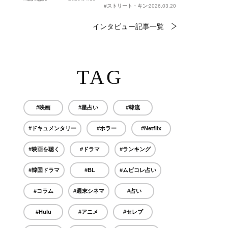
#ストリート・キングダム 自分の音を鳴らせ。
2026.03.20
インタビュー記事一覧
TAG
#映画
#星占い
#韓流
#ドキュメンタリー
#ホラー
#Netflix
#映画を聴く
#ドラマ
#ランキング
#韓国ドラマ
#BL
#ムビコレ占い
#コラム
#週末シネマ
#占い
#Hulu
#アニメ
#セレブ