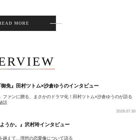
READ MORE
TERVIEW
下御免』田村ツトム×沙倉ゆうのインタビュー
』ファンに贈る、まさかのドラマ化！田村ツトム×沙倉ゆうのが語る
秘話
2026.07.30
ようか。』沢村玲インタビュー
を越えて…理想の恋愛像について語る