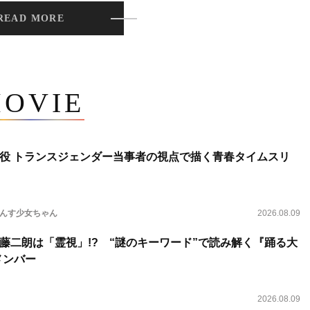
READ MORE
OVIE
役 トランスジェンダー当事者の視点で描く青春タイムスリ
らんす少女ちゃん
2026.08.09
藤二朗は「霊視」!? “謎のキーワード”で読み解く『踊る大
新メンバー
2026.08.09