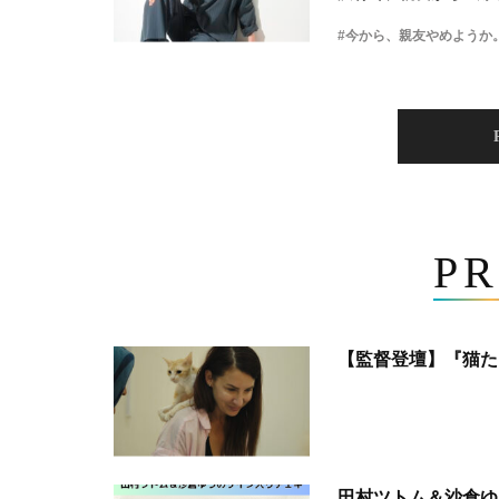
#今から、親友やめようか
PR
【監督登壇】『猫た
田村ツトム＆沙倉ゆ