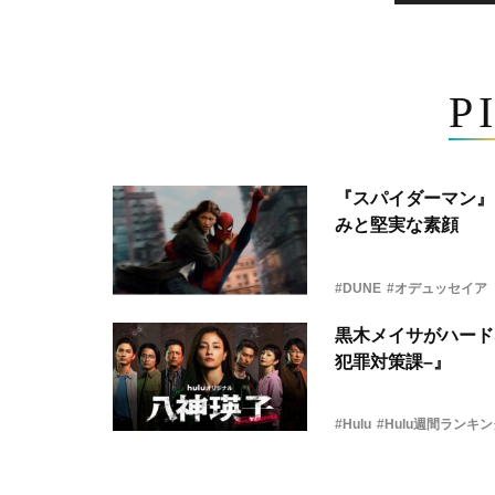
P
『スパイダーマン』
みと堅実な素顔
#DUNE
#オデュッセイア
黒木メイサがハード
犯罪対策課–』
#Hulu
#Hulu週間ランキ