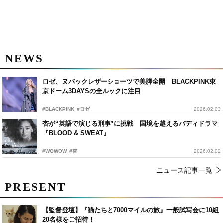
NEWS
ロゼ、ヌバックレザーショーツで美脚全開 BLACKPINK東
京ドーム3DAYSの全ルックに注目
#BLACKPINK
#ロゼ
2026.02.03
杏が“英語で演じる刑事”に挑戦 国境を越えるバディドラマ
『BLOOD & SWEAT』
#WOWOW
#杏
2026.02.02
ニュース記事一覧
PRESENT
【監督登壇】『猫たちと7000マイルの旅』一般試写会に10組
20名様をご招待！