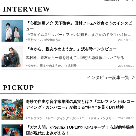
INTERVIEW
『心配無用ノ介 天下御免』田村ツトム×沙倉ゆうのインタビ
ュー
『侍タイムスリッパー』ファンに贈る、まさかのドラマ化！田村ツトム×沙倉ゆうのが語る『心配無用ノ介』撮影秘話
#田村ツトム
#沙倉ゆうの
2026.07.30
『今から、親友やめようか。』沢村玲インタビュー
沢村玲、親友から一線を越えて…理想の恋愛像について語る
#今から、親友やめようか。
#沢村玲
2026.06.20
インタビュー記事一覧
PICKUP
奇妙で自由な音楽家集団の真実とは？『エレファント6レコー
ディング・カンパニー』が教える“好き”を貫くDIY精神
#エレファント6レコーディング・カンパニー
#ドキュメンタリー
2026.08.05
『ガス人間』がNetflix TOP10でTOP3キープ！ 伝説的特撮映
画が現代によみがえる！