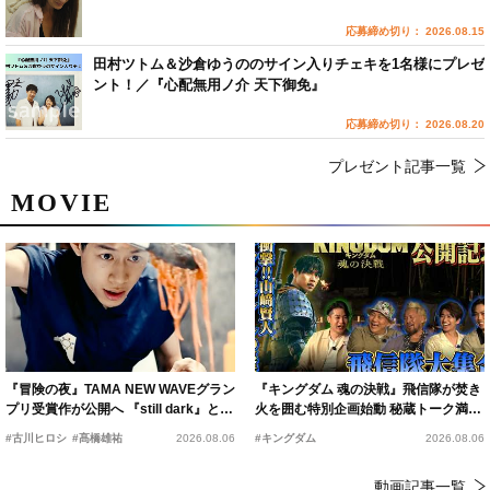
応募締め切り： 2026.08.15
田村ツトム＆沙倉ゆうののサイン入りチェキを1名様にプレゼ
ント！／『心配無用ノ介 天下御免』
応募締め切り： 2026.08.20
プレゼント記事一覧
MOVIE
『冒険の夜』TAMA NEW WAVEグラン
『キングダム 魂の決戦』飛信隊が焚き
プリ受賞作が公開へ 『still dark』と同
火を囲む特別企画始動 秘蔵トーク満載
時上映決定
の“キングダムキャンプ”開催
#古川ヒロシ
#髙橋雄祐
2026.08.06
#キングダム
2026.08.06
動画記事一覧