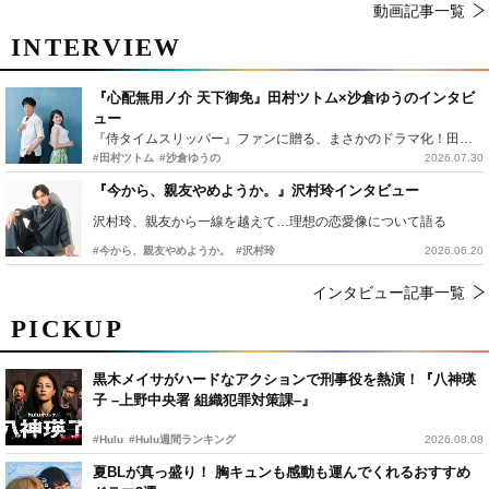
動画記事一覧
INTERVIEW
『心配無用ノ介 天下御免』田村ツトム×沙倉ゆうのインタビ
ュー
『侍タイムスリッパー』ファンに贈る、まさかのドラマ化！田村ツトム×沙倉ゆうのが語る『心配無用ノ介』撮影秘話
#田村ツトム
#沙倉ゆうの
2026.07.30
『今から、親友やめようか。』沢村玲インタビュー
沢村玲、親友から一線を越えて…理想の恋愛像について語る
#今から、親友やめようか。
#沢村玲
2026.06.20
インタビュー記事一覧
PICKUP
黒木メイサがハードなアクションで刑事役を熱演！『八神瑛
子 –上野中央署 組織犯罪対策課–』
#Hulu
#Hulu週間ランキング
2026.08.08
夏BLが真っ盛り！ 胸キュンも感動も運んでくれるおすすめ