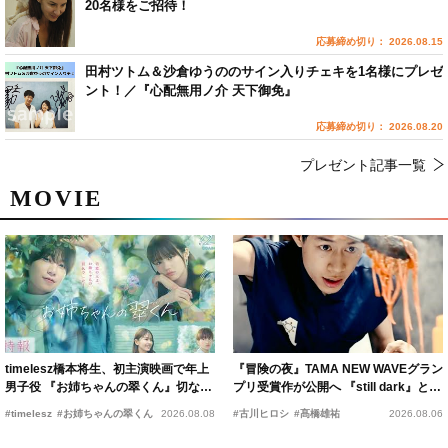
20名様をご招待！
応募締め切り： 2026.08.15
田村ツトム＆沙倉ゆうののサイン入りチェキを1名様にプレゼ
ント！／『心配無用ノ介 天下御免』
応募締め切り： 2026.08.20
プレゼント記事一覧
MOVIE
timelesz橋本将生、初主演映画で年上
『冒険の夜』TAMA NEW WAVEグラン
男子役 『お姉ちゃんの翠くん』切ない
プリ受賞作が公開へ 『still dark』と同
恋の幕開けを予感
時上映決定
#timelesz
#お姉ちゃんの翠くん
2026.08.08
#古川ヒロシ
#髙橋雄祐
2026.08.06