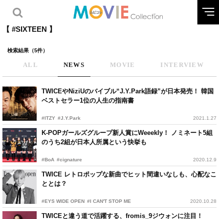
【 #SIXTEEN 】
検索結果（5件）
ALL
NEWS
MOVIE
INTERVIEW
TWICEやNiziUのバイブル“J.Y.Park語録”が日本発売！ 韓国
ベストセラー1位の人生の指南書
#ITZY
#J.Y.Park
2021.1.27
K-POPガールズグループ新人賞にWeeekly！ ノミネート5組
のうち2組が日本人所属という快挙も
#BoA
#cignature
2020.12.9
TWICE レトロポップな新曲でヒット間違いなしも、心配なこ
ととは？
#EYS WIDE OPEN
#I CAN'T STOP ME
2020.10.28
TWICEと違う道で活躍する、fromis_9ジウォンに注目！