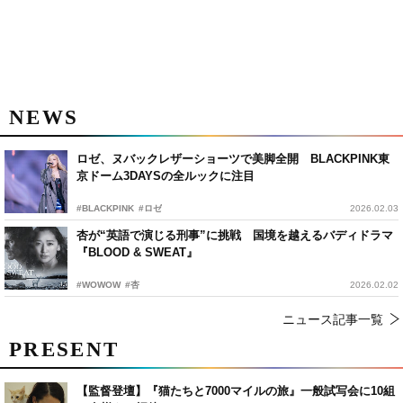
NEWS
ロゼ、ヌバックレザーショーツで美脚全開 BLACKPINK東
京ドーム3DAYSの全ルックに注目
#BLACKPINK
#ロゼ
2026.02.03
杏が“英語で演じる刑事”に挑戦 国境を越えるバディドラマ
『BLOOD & SWEAT』
#WOWOW
#杏
2026.02.02
ニュース記事一覧
PRESENT
【監督登壇】『猫たちと7000マイルの旅』一般試写会に10組