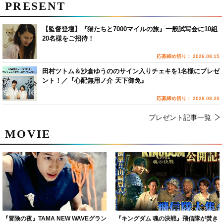
PRESENT
【監督登壇】『猫たちと7000マイルの旅』一般試写会に10組
20名様をご招待！
応募締め切り： 2026.08.15
田村ツトム＆沙倉ゆうののサイン入りチェキを1名様にプレゼ
ント！／『心配無用ノ介 天下御免』
応募締め切り： 2026.08.20
プレゼント記事一覧
MOVIE
『冒険の夜』TAMA NEW WAVEグラン
『キングダム 魂の決戦』飛信隊が焚き