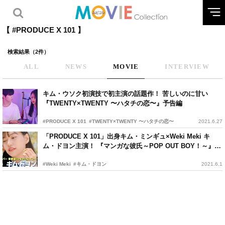
【 #PRODUCE X 101 】
検索結果（2件）
ALL
NEWS
MOVIE
INTERVIEW
キム・ウソク初演技で初主演の話題作！ 苦しいのに甘い
『TWENTY×TWENTY 〜ハタチの恋〜』予告編
#PRODUCE X 101
#TWENTY×TWENTY 〜ハタチの恋〜
2021.6.27
「PRODUCE X 101」出身キム・ミンギュ×Weki Meki キ
ム・ドヨン主演！ 『マンガな彼氏～POP OUT BOY！～』予
告編
#Weki Meki
#キム・ドヨン
2021.6.1