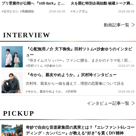
プリ受賞作が公開へ 『still dark』と同
火を囲む特別企画始動 秘蔵トーク満載
時上映決定
の“キングダムキャンプ”開催
#古川ヒロシ
#髙橋雄祐
2026.08.06
#キングダム
2026.08.06
動画記事一覧
INTERVIEW
『心配無用ノ介 天下御免』田村ツトム×沙倉ゆうのインタビ
ュー
『侍タイムスリッパー』ファンに贈る、まさかのドラマ化！田村ツトム×沙倉ゆうのが語る『心配無用ノ介』撮影秘話
#田村ツトム
#沙倉ゆうの
2026.07.30
『今から、親友やめようか。』沢村玲インタビュー
沢村玲、親友から一線を越えて…理想の恋愛像について語る
#今から、親友やめようか。
#沢村玲
2026.06.20
インタビュー記事一覧
PICKUP
奇妙で自由な音楽家集団の真実とは？『エレファント6レコー
ディング・カンパニー』が教える“好き”を貫くDIY精神