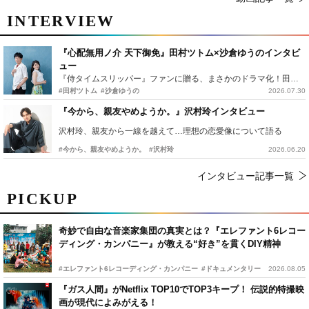
INTERVIEW
『心配無用ノ介 天下御免』田村ツトム×沙倉ゆうのインタビ
ュー
『侍タイムスリッパー』ファンに贈る、まさかのドラマ化！田村ツトム×沙倉ゆうのが語る『心配無用ノ介』撮影秘話
#田村ツトム
#沙倉ゆうの
2026.07.30
『今から、親友やめようか。』沢村玲インタビュー
沢村玲、親友から一線を越えて…理想の恋愛像について語る
#今から、親友やめようか。
#沢村玲
2026.06.20
インタビュー記事一覧
PICKUP
奇妙で自由な音楽家集団の真実とは？『エレファント6レコー
ディング・カンパニー』が教える“好き”を貫くDIY精神
#エレファント6レコーディング・カンパニー
#ドキュメンタリー
2026.08.05
『ガス人間』がNetflix TOP10でTOP3キープ！ 伝説的特撮映
画が現代によみがえる！