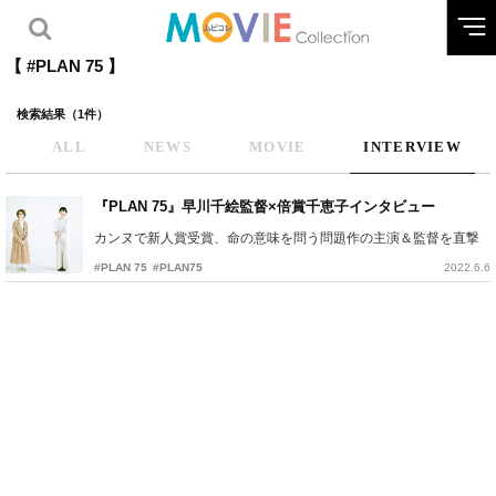
【 #PLAN 75 】
検索結果（1件）
ALL
NEWS
MOVIE
INTERVIEW
『PLAN 75』早川千絵監督×倍賞千恵子インタビュー
カンヌで新人賞受賞、命の意味を問う問題作の主演＆監督を直撃
#PLAN 75
#PLAN75
2022.6.6