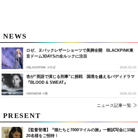
NEWS
ロゼ、ヌバックレザーショーツで美脚全開 BLACKPINK東
京ドーム3DAYSの全ルックに注目
#BLACKPINK
#ロゼ
2026.02.03
杏が“英語で演じる刑事”に挑戦 国境を越えるバディドラマ
『BLOOD & SWEAT』
#WOWOW
#杏
2026.02.02
ニュース記事一覧
PRESENT
【監督登壇】『猫たちと7000マイルの旅』一般試写会に10組
20名様をご招待！