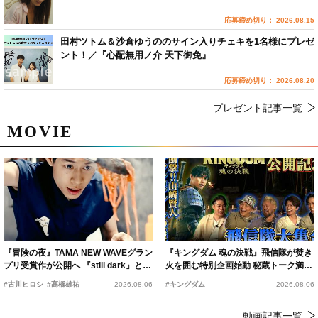
応募締め切り： 2026.08.15
田村ツトム＆沙倉ゆうののサイン入りチェキを1名様にプレゼ
ント！／『心配無用ノ介 天下御免』
応募締め切り： 2026.08.20
プレゼント記事一覧
MOVIE
『冒険の夜』TAMA NEW WAVEグラン
『キングダム 魂の決戦』飛信隊が焚き
プリ受賞作が公開へ 『still dark』と同
火を囲む特別企画始動 秘蔵トーク満載
時上映決定
の“キングダムキャンプ”開催
#古川ヒロシ
#髙橋雄祐
2026.08.06
#キングダム
2026.08.06
動画記事一覧