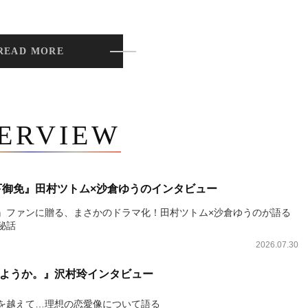
READ MORE
TERVIEW
下御免』田村ツトム×沙倉ゆうのインタビュー
』ファンに贈る、まさかのドラマ化！田村ツトム×沙倉ゆうのが語る
秘話
2026.07.30
ようか。』沢村玲インタビュー
を越えて…理想の恋愛像について語る