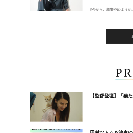
#今から、親友やめようか
PR
【監督登壇】『猫た
田村ツトム＆沙倉ゆ