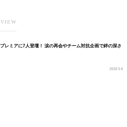
RVIEW
an、先行プレミアに7人登壇！ 涙の再会やチーム対抗企画で絆の深さ
2026.5.6