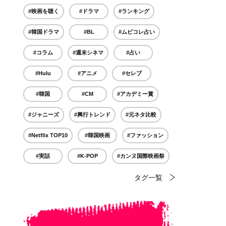
#映画を聴く
#ドラマ
#ランキング
#韓国ドラマ
#BL
#ムビコレ占い
#コラム
#週末シネマ
#占い
#Hulu
#アニメ
#セレブ
#韓国
#CM
#アカデミー賞
#ジャニーズ
#興行トレンド
#元ネタ比較
#Netflix TOP10
#韓国映画
#ファッション
#実話
#K-POP
#カンヌ国際映画祭
タグ一覧