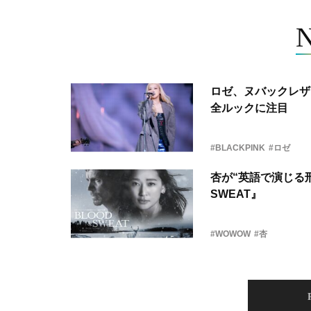
ロゼ、ヌバックレザー
全ルックに注目
#BLACKPINK
#ロゼ
杏が“英語で演じる刑
SWEAT』
#WOWOW
#杏