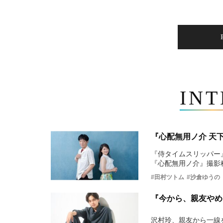
IN
『心配無用ノ介 天
『侍タイムスリッパー
『心配無用ノ介』撮影
#田村ツトム
#沙倉ゆうの
『今から、親友やめ
沢村玲、親友から一線