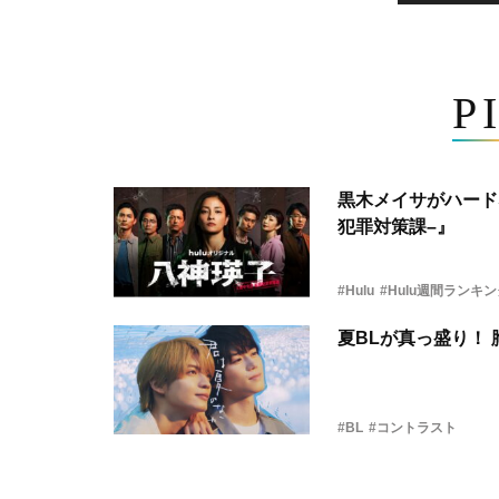
P
黒木メイサがハード
犯罪対策課–』
#Hulu
#Hulu週間ランキ
夏BLが真っ盛り！
#BL
#コントラスト