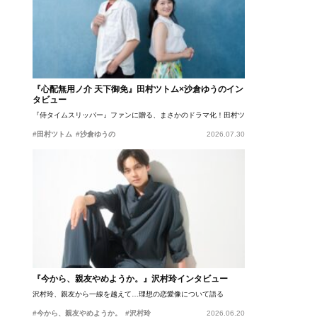
『心配無用ノ介 天下御免』田村ツトム×沙倉ゆうのイン
タビュー
『侍タイムスリッパー』ファンに贈る、まさかのドラマ化！田村ツトム×沙倉ゆうのが語
#田村ツトム
#沙倉ゆうの
2026.07.30
『今から、親友やめようか。』沢村玲インタビュー
沢村玲、親友から一線を越えて…理想の恋愛像について語る
#今から、親友やめようか。
#沢村玲
2026.06.20