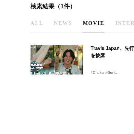
検索結果（1件）
ALL
NEWS
MOVIE
INTE
Travis Jap
を披露
#Chaka
#Genta