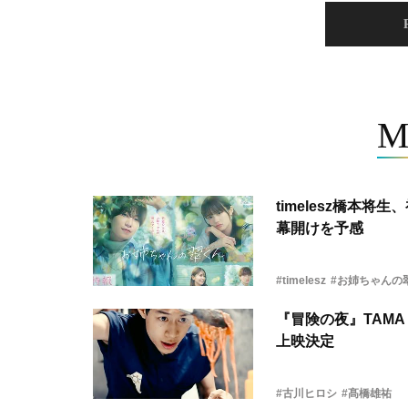
M
timelesz橋本
幕開けを予感
#timelesz
#お姉ちゃんの
『冒険の夜』TAMA 
上映決定
#古川ヒロシ
#髙橋雄祐