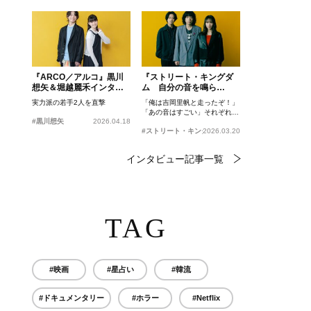
『ARCO／アルコ』黒川
『ストリート・キングダ
想矢＆堀越麗禾インタビ
ム 自分の音を鳴ら
ュー
せ。』峯田和伸、若葉竜
実力派の若手2人を直撃
「俺は吉岡里帆と走ったぞ！」
也、吉岡里帆インタビュ
「あの音はすごい」それぞれの
ー
#黒川想矢
2026.04.18
忘れがたいシーンとは？
#ストリート・キングダム 自分の音を鳴らせ。
2026.03.20
インタビュー記事一覧
TAG
#映画
#星占い
#韓流
#ドキュメンタリー
#ホラー
#Netflix