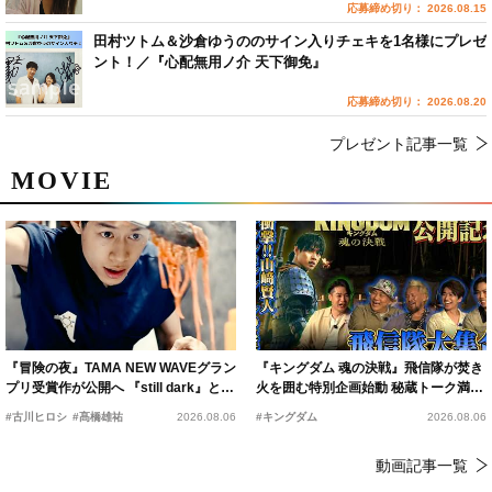
応募締め切り： 2026.08.15
田村ツトム＆沙倉ゆうののサイン入りチェキを1名様にプレゼ
ント！／『心配無用ノ介 天下御免』
応募締め切り： 2026.08.20
プレゼント記事一覧
MOVIE
『冒険の夜』TAMA NEW WAVEグラン
『キングダム 魂の決戦』飛信隊が焚き
プリ受賞作が公開へ 『still dark』と同
火を囲む特別企画始動 秘蔵トーク満載
時上映決定
の“キングダムキャンプ”開催
#古川ヒロシ
#髙橋雄祐
2026.08.06
#キングダム
2026.08.06
動画記事一覧