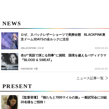
NEWS
ロゼ、ヌバックレザーショーツで美脚全開 BLACKPINK東
京ドーム3DAYSの全ルックに注目
#BLACKPINK
#ロゼ
2026.02.03
杏が“英語で演じる刑事”に挑戦 国境を越えるバディドラマ
『BLOOD & SWEAT』
#WOWOW
#杏
2026.02.02
ニュース記事一覧
PRESENT
【監督登壇】『猫たちと7000マイルの旅』一般試写会に10組
20名様をご招待！