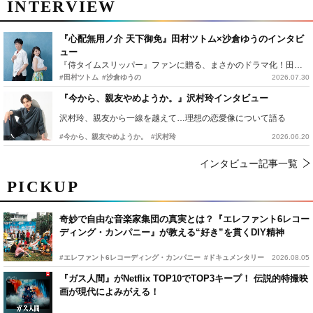
INTERVIEW
『心配無用ノ介 天下御免』田村ツトム×沙倉ゆうのインタビ
ュー
『侍タイムスリッパー』ファンに贈る、まさかのドラマ化！田村ツトム×沙倉ゆうのが語る『心配無用ノ介』撮影秘話
#田村ツトム
#沙倉ゆうの
2026.07.30
『今から、親友やめようか。』沢村玲インタビュー
沢村玲、親友から一線を越えて…理想の恋愛像について語る
#今から、親友やめようか。
#沢村玲
2026.06.20
インタビュー記事一覧
PICKUP
奇妙で自由な音楽家集団の真実とは？『エレファント6レコー
ディング・カンパニー』が教える“好き”を貫くDIY精神
#エレファント6レコーディング・カンパニー
#ドキュメンタリー
2026.08.05
『ガス人間』がNetflix TOP10でTOP3キープ！ 伝説的特撮映
画が現代によみがえる！