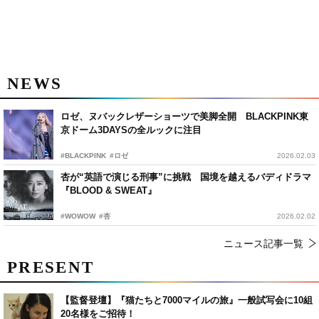
NEWS
ロゼ、ヌバックレザーショーツで美脚全開 BLACKPINK東
京ドーム3DAYSの全ルックに注目
#BLACKPINK
#ロゼ
2026.02.03
杏が“英語で演じる刑事”に挑戦 国境を越えるバディドラマ
『BLOOD & SWEAT』
#WOWOW
#杏
2026.02.02
ニュース記事一覧
PRESENT
【監督登壇】『猫たちと7000マイルの旅』一般試写会に10組
20名様をご招待！