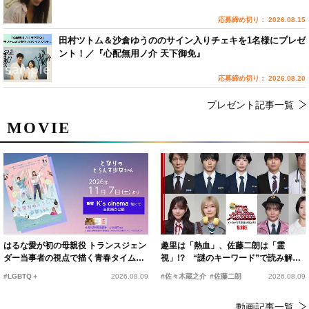
応募締め切り： 2026.08.15
田村ツトム＆沙倉ゆうののサイン入りチェキを1名様にプレゼ
ント！／『心配無用ノ介 天下御免』
応募締め切り： 2026.08.20
プレゼント記事一覧
MOVIE
はるな愛が初の母親役 トランスジェン
趣里は「熱血」、佐藤二朗は「霊
ダー当事者の視点で描く青春タイムス
視」!? “謎のキーワード”で読み解く
リップコメディ
『踊る大捜査線 N.E.W.』新メンバー
#LGBTQ＋
2026.08.09
#佐々木蔵之介
#佐藤二朗
2026.08.09
動画記事一覧