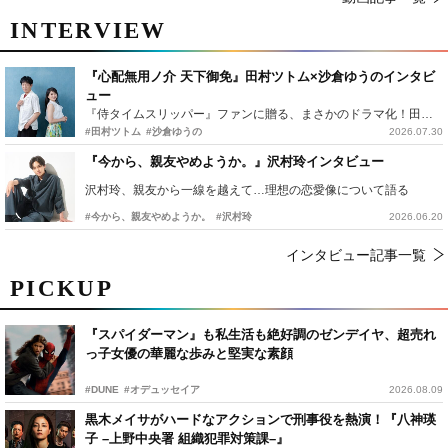
INTERVIEW
『心配無用ノ介 天下御免』田村ツトム×沙倉ゆうのインタビ
ュー
『侍タイムスリッパー』ファンに贈る、まさかのドラマ化！田村ツトム×沙倉ゆうのが語る『心配無用ノ介』撮影秘話
#田村ツトム
#沙倉ゆうの
2026.07.30
『今から、親友やめようか。』沢村玲インタビュー
沢村玲、親友から一線を越えて…理想の恋愛像について語る
#今から、親友やめようか。
#沢村玲
2026.06.20
インタビュー記事一覧
PICKUP
『スパイダーマン』も私生活も絶好調のゼンデイヤ、超売れ
っ子女優の華麗な歩みと堅実な素顔
#DUNE
#オデュッセイア
2026.08.09
黒木メイサがハードなアクションで刑事役を熱演！『八神瑛
子 –上野中央署 組織犯罪対策課–』