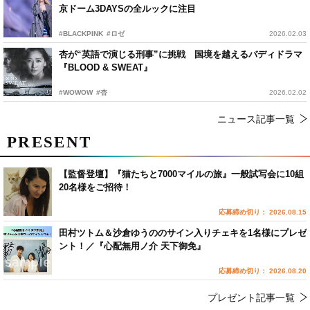
京ドーム3DAYSの全ルックに注目
#BLACKPINK
#ロゼ
2026.02.03
杏が“英語で演じる刑事”に挑戦 国境を越えるバディドラマ
『BLOOD & SWEAT』
#WOWOW
#杏
2026.02.02
ニュース記事一覧
PRESENT
【監督登壇】『猫たちと7000マイルの旅』一般試写会に10組
20名様をご招待！
応募締め切り： 2026.08.15
田村ツトム＆沙倉ゆうののサイン入りチェキを1名様にプレゼ
ント！／『心配無用ノ介 天下御免』
応募締め切り： 2026.08.20
プレゼント記事一覧