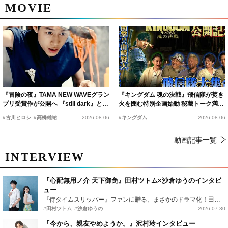
MOVIE
『冒険の夜』TAMA NEW WAVEグラン
『キングダム 魂の決戦』飛信隊が焚き
プリ受賞作が公開へ 『still dark』と同
火を囲む特別企画始動 秘蔵トーク満載
時上映決定
の“キングダムキャンプ”開催
#古川ヒロシ
#髙橋雄祐
2026.08.06
#キングダム
2026.08.06
動画記事一覧
INTERVIEW
『心配無用ノ介 天下御免』田村ツトム×沙倉ゆうのインタビ
ュー
『侍タイムスリッパー』ファンに贈る、まさかのドラマ化！田村ツトム×沙倉ゆうのが語る『心配無用ノ介』撮影秘話
#田村ツトム
#沙倉ゆうの
2026.07.30
『今から、親友やめようか。』沢村玲インタビュー