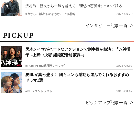
沢村玲、親友から一線を越えて…理想の恋愛像について語る
#今から、親友やめようか。
#沢村玲
2026.06.20
インタビュー記事一覧
PICKUP
黒木メイサがハードなアクションで刑事役を熱演！『八神瑛
子 –上野中央署 組織犯罪対策課–』
#Hulu
#Hulu週間ランキング
2026.08.08
夏BLが真っ盛り！ 胸キュンも感動も運んでくれるおすすめ
ドラマ3選
#BL
#コントラスト
2026.08.07
ピックアップ記事一覧