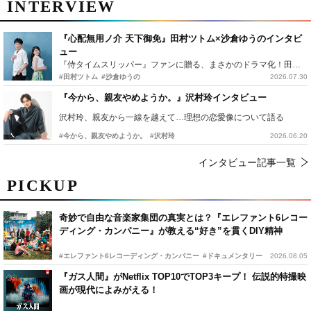
INTERVIEW
『心配無用ノ介 天下御免』田村ツトム×沙倉ゆうのインタビ
ュー
『侍タイムスリッパー』ファンに贈る、まさかのドラマ化！田村ツトム×沙倉ゆうのが語る『心配無用ノ介』撮影秘話
#田村ツトム
#沙倉ゆうの
2026.07.30
『今から、親友やめようか。』沢村玲インタビュー
沢村玲、親友から一線を越えて…理想の恋愛像について語る
#今から、親友やめようか。
#沢村玲
2026.06.20
インタビュー記事一覧
PICKUP
奇妙で自由な音楽家集団の真実とは？『エレファント6レコー
ディング・カンパニー』が教える“好き”を貫くDIY精神
#エレファント6レコーディング・カンパニー
#ドキュメンタリー
2026.08.05
『ガス人間』がNetflix TOP10でTOP3キープ！ 伝説的特撮映
画が現代によみがえる！