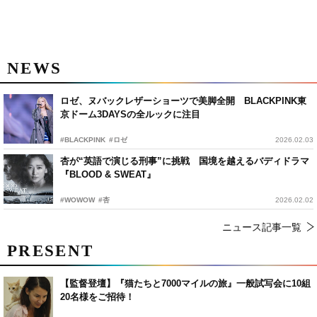
NEWS
ロゼ、ヌバックレザーショーツで美脚全開 BLACKPINK東
京ドーム3DAYSの全ルックに注目
#BLACKPINK
#ロゼ
2026.02.03
杏が“英語で演じる刑事”に挑戦 国境を越えるバディドラマ
『BLOOD & SWEAT』
#WOWOW
#杏
2026.02.02
ニュース記事一覧
PRESENT
【監督登壇】『猫たちと7000マイルの旅』一般試写会に10組
20名様をご招待！