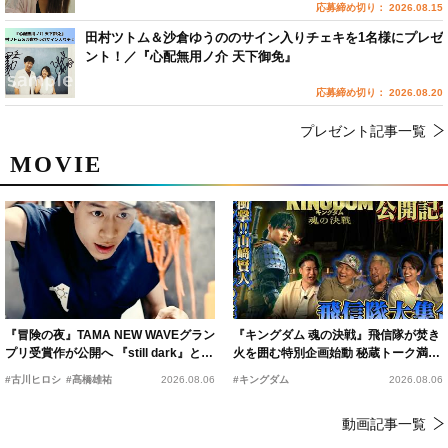
応募締め切り： 2026.08.15
田村ツトム＆沙倉ゆうののサイン入りチェキを1名様にプレゼ
ント！／『心配無用ノ介 天下御免』
応募締め切り： 2026.08.20
プレゼント記事一覧
MOVIE
『冒険の夜』TAMA NEW WAVEグラン
『キングダム 魂の決戦』飛信隊が焚き
プリ受賞作が公開へ 『still dark』と同
火を囲む特別企画始動 秘蔵トーク満載
時上映決定
の“キングダムキャンプ”開催
#古川ヒロシ
#髙橋雄祐
2026.08.06
#キングダム
2026.08.06
動画記事一覧