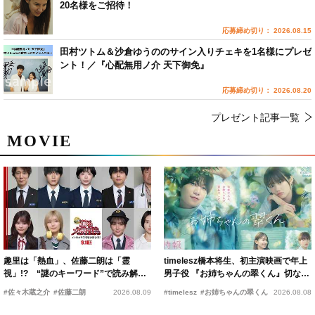
20名様をご招待！
応募締め切り： 2026.08.15
田村ツトム＆沙倉ゆうののサイン入りチェキを1名様にプレゼ
ント！／『心配無用ノ介 天下御免』
応募締め切り： 2026.08.20
プレゼント記事一覧
MOVIE
趣里は「熱血」、佐藤二朗は「霊
timelesz橋本将生、初主演映画で年上
視」!? “謎のキーワード”で読み解く
男子役 『お姉ちゃんの翠くん』切ない
『踊る大捜査線 N.E.W.』新メンバー
恋の幕開けを予感
#佐々木蔵之介
#佐藤二朗
2026.08.09
#timelesz
#お姉ちゃんの翠くん
2026.08.08