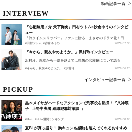
動画記事一覧
INTERVIEW
『心配無用ノ介 天下御免』田村ツトム×沙倉ゆうのインタビ
ュー
『侍タイムスリッパー』ファンに贈る、まさかのドラマ化！田村ツトム×沙倉ゆうのが語る『心配無用ノ介』撮影秘話
#田村ツトム
#沙倉ゆうの
2026.07.30
『今から、親友やめようか。』沢村玲インタビュー
沢村玲、親友から一線を越えて…理想の恋愛像について語る
#今から、親友やめようか。
#沢村玲
2026.06.20
インタビュー記事一覧
PICKUP
黒木メイサがハードなアクションで刑事役を熱演！『八神瑛
子 –上野中央署 組織犯罪対策課–』
#Hulu
#Hulu週間ランキング
2026.08.08
夏BLが真っ盛り！ 胸キュンも感動も運んでくれるおすすめ