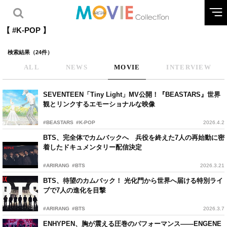
【 #K-POP 】
検索結果（24件）
ALL
NEWS
MOVIE
INTERVIEW
SEVENTEEN「Tiny Light」MV公開！『BEASTARS』世界
観とリンクするエモーショナルな映像
#BEASTARS
#K-POP
2026.4.2
BTS、完全体でカムバックへ 兵役を終えた7人の再始動に密
着したドキュメンタリー配信決定
#ARIRANG
#BTS
2026.3.21
BTS、待望のカムバック！ 光化門から世界へ届ける特別ライ
ブで7人の進化を目撃
#ARIRANG
#BTS
2026.3.7
ENHYPEN、胸が震える圧巻のパフォーマンス——ENGENE