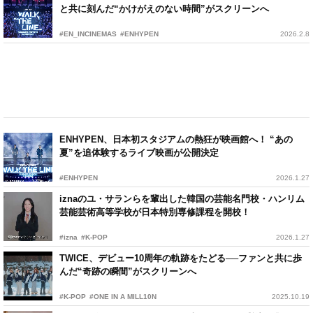
と共に刻んだ“かけがえのない時間”がスクリーンへ
#EN_INCINEMAS
#ENHYPEN
2026.2.8
ENHYPEN、日本初スタジアムの熱狂が映画館へ！ “あの
夏”を追体験するライブ映画が公開決定
#ENHYPEN
2026.1.27
iznaのユ・サランらを輩出した韓国の芸能名門校・ハンリム
芸能芸術高等学校が日本特別専修課程を開校！
#izna
#K-POP
2026.1.27
TWICE、デビュー10周年の軌跡をたどる──ファンと共に歩
んだ“奇跡の瞬間”がスクリーンへ
#K-POP
#ONE IN A MILL10N
2025.10.19