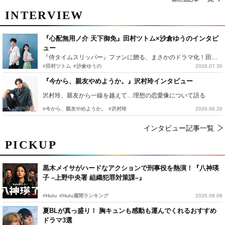
INTERVIEW
『心配無用ノ介 天下御免』田村ツトム×沙倉ゆうのインタビ
ュー
『侍タイムスリッパー』ファンに贈る、まさかのドラマ化！田村ツトム×沙倉ゆうのが語る『心配無用ノ介』撮影秘話
#田村ツトム
#沙倉ゆうの
2026.07.30
『今から、親友やめようか。』沢村玲インタビュー
沢村玲、親友から一線を越えて…理想の恋愛像について語る
#今から、親友やめようか。
#沢村玲
2026.06.20
インタビュー記事一覧
PICKUP
黒木メイサがハードなアクションで刑事役を熱演！『八神瑛
子 –上野中央署 組織犯罪対策課–』
#Hulu
#Hulu週間ランキング
2026.08.08
夏BLが真っ盛り！ 胸キュンも感動も運んでくれるおすすめ
ドラマ3選