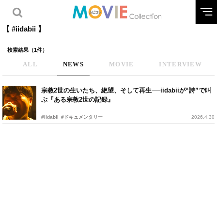
【 #iidabii 】
検索結果（1件）
ALL
NEWS
MOVIE
INTERVIEW
宗教2世の生いたち、絶望、そして再生──iidabiiが“詩”で叫
ぶ『ある宗教2世の記録』
#iidabii
#ドキュメンタリー
2026.4.30