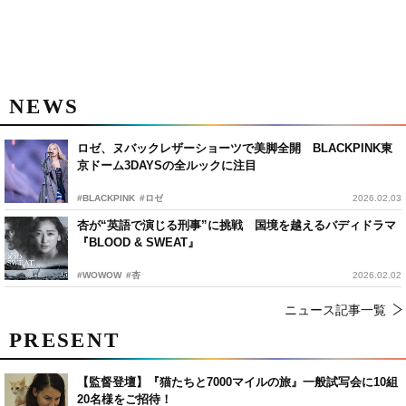
NEWS
ロゼ、ヌバックレザーショーツで美脚全開 BLACKPINK東
京ドーム3DAYSの全ルックに注目
#BLACKPINK
#ロゼ
2026.02.03
杏が“英語で演じる刑事”に挑戦 国境を越えるバディドラマ
『BLOOD & SWEAT』
#WOWOW
#杏
2026.02.02
ニュース記事一覧
PRESENT
【監督登壇】『猫たちと7000マイルの旅』一般試写会に10組
20名様をご招待！