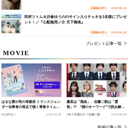
応募締め切り： 2026.08.15
田村ツトム＆沙倉ゆうののサイン入りチェキを1名様にプレゼ
ント！／『心配無用ノ介 天下御免』
応募締め切り： 2026.08.20
プレゼント記事一覧
MOVIE
はるな愛が初の母親役 トランスジェン
趣里は「熱血」、佐藤二朗は「霊
ダー当事者の視点で描く青春タイムス
視」!? “謎のキーワード”で読み解く
リップコメディ
『踊る大捜査線 N.E.W.』新メンバー
#LGBTQ＋
2026.08.09
#佐々木蔵之介
#佐藤二朗
2026.08.09
動画記事一覧