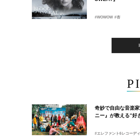
#WOWOW
#杏
P
奇妙で自由な音楽家
ニー』が教える“好き
#エレファント6レコーデ