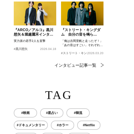
『ARCO／アルコ』黒川
『ストリート・キングダ
想矢＆堀越麗禾インタビ
ム 自分の音を鳴ら
ュー
せ。』峯田和伸、若葉竜
実力派の若手2人を直撃
「俺は吉岡里帆と走ったぞ！」
也、吉岡里帆インタビュ
「あの音はすごい」それぞれの
ー
#黒川想矢
2026.04.18
忘れがたいシーンとは？
#ストリート・キングダム 自分の音を鳴らせ。
2026.03.20
インタビュー記事一覧
TAG
#映画
#星占い
#韓流
#ドキュメンタリー
#ホラー
#Netflix