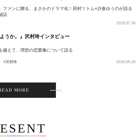
』ファンに贈る、まさかのドラマ化！田村ツトム×沙倉ゆうのが語る
秘話
2026.07.30
ようか。』沢村玲インタビュー
を越えて…理想の恋愛像について語る
。
#沢村玲
2026.06.20
READ MORE
ESENT