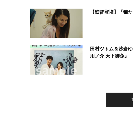
【監督登壇】『猫た
田村ツトム＆沙倉ゆ
用ノ介 天下御免』