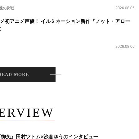
 魂の決戦
2026.08.06
メ初アニメ声優！ イルミネーション新作『ノット・アロー
定
2026.08.06
READ MORE
TERVIEW
下御免』田村ツトム×沙倉ゆうのインタビュー