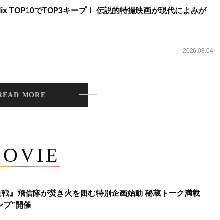
lix TOP10でTOP3キープ！ 伝説的特撮映画が現代によみが
2026.08.04
READ MORE
OVIE
決戦』飛信隊が焚き火を囲む特別企画始動 秘蔵トーク満載
ンプ”開催