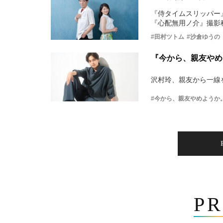
『侍タイムスリッパー
『心配無用ノ介』撮影
#田村ツトム
#沙倉ゆうの
『今から、親友やめ
沢村玲、親友から一線
#今から、親友やめようか
PR