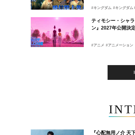
#キングダム
#キングダム
ティモシー・シャラ
ン』2027年公開決
#アニメ
#アニメーション
IN
『心配無用ノ介 天