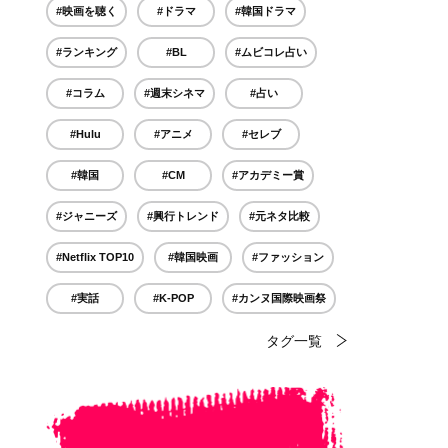
#映画を聴く
#ドラマ
#韓国ドラマ
#ランキング
#BL
#ムビコレ占い
#コラム
#週末シネマ
#占い
#Hulu
#アニメ
#セレブ
#韓国
#CM
#アカデミー賞
#ジャニーズ
#興行トレンド
#元ネタ比較
#Netflix TOP10
#韓国映画
#ファッション
#実話
#K-POP
#カンヌ国際映画祭
タグ一覧