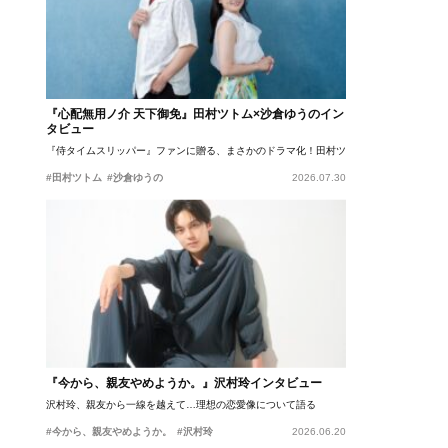
『心配無用ノ介 天下御免』田村ツトム×沙倉ゆうのイン
タビュー
『侍タイムスリッパー』ファンに贈る、まさかのドラマ化！田村ツトム×沙倉ゆうのが語
#田村ツトム
#沙倉ゆうの
2026.07.30
『今から、親友やめようか。』沢村玲インタビュー
沢村玲、親友から一線を越えて…理想の恋愛像について語る
#今から、親友やめようか。
#沢村玲
2026.06.20