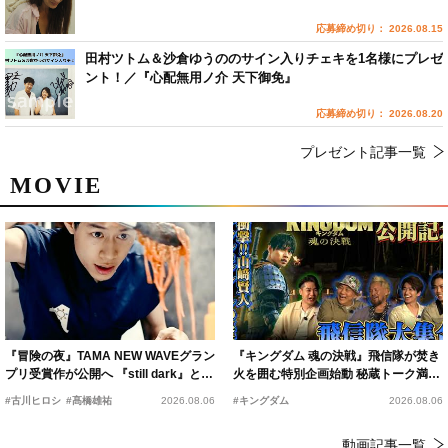
応募締め切り： 2026.08.15
田村ツトム＆沙倉ゆうののサイン入りチェキを1名様にプレゼ
ント！／『心配無用ノ介 天下御免』
応募締め切り： 2026.08.20
プレゼント記事一覧
MOVIE
『冒険の夜』TAMA NEW WAVEグラン
『キングダム 魂の決戦』飛信隊が焚き
プリ受賞作が公開へ 『still dark』と同
火を囲む特別企画始動 秘蔵トーク満載
時上映決定
の“キングダムキャンプ”開催
#古川ヒロシ
#髙橋雄祐
2026.08.06
#キングダム
2026.08.06
動画記事一覧