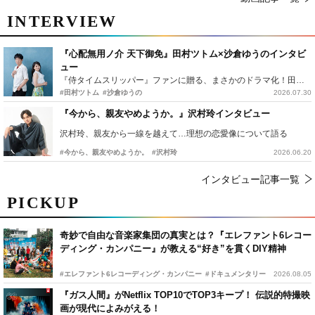
INTERVIEW
『心配無用ノ介 天下御免』田村ツトム×沙倉ゆうのインタビ
ュー
『侍タイムスリッパー』ファンに贈る、まさかのドラマ化！田村ツトム×沙倉ゆうのが語る『心配無用ノ介』撮影秘話
#田村ツトム
#沙倉ゆうの
2026.07.30
『今から、親友やめようか。』沢村玲インタビュー
沢村玲、親友から一線を越えて…理想の恋愛像について語る
#今から、親友やめようか。
#沢村玲
2026.06.20
インタビュー記事一覧
PICKUP
奇妙で自由な音楽家集団の真実とは？『エレファント6レコー
ディング・カンパニー』が教える“好き”を貫くDIY精神
#エレファント6レコーディング・カンパニー
#ドキュメンタリー
2026.08.05
『ガス人間』がNetflix TOP10でTOP3キープ！ 伝説的特撮映
画が現代によみがえる！