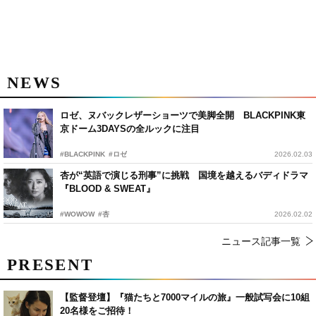
NEWS
ロゼ、ヌバックレザーショーツで美脚全開 BLACKPINK東
京ドーム3DAYSの全ルックに注目
#BLACKPINK
#ロゼ
2026.02.03
杏が“英語で演じる刑事”に挑戦 国境を越えるバディドラマ
『BLOOD & SWEAT』
#WOWOW
#杏
2026.02.02
ニュース記事一覧
PRESENT
【監督登壇】『猫たちと7000マイルの旅』一般試写会に10組
20名様をご招待！