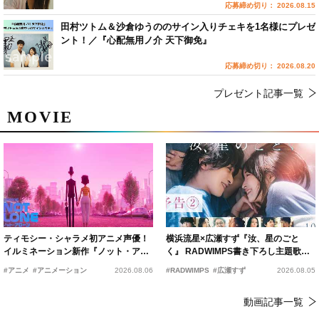
応募締め切り： 2026.08.15
田村ツトム＆沙倉ゆうののサイン入りチェキを1名様にプレゼ
ント！／『心配無用ノ介 天下御免』
応募締め切り： 2026.08.20
プレゼント記事一覧
MOVIE
ティモシー・シャラメ初アニメ声優！
横浜流星×広瀬すず『汝、星のごと
イルミネーション新作『ノット・アロ
く』 RADWIMPS書き下ろし主題歌が
ーン』2027年公開決定
15年の愛を切なく彩る
#アニメ
#アニメーション
2026.08.06
#RADWIMPS
#広瀬すず
2026.08.05
動画記事一覧