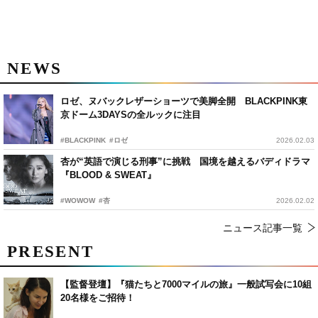
NEWS
ロゼ、ヌバックレザーショーツで美脚全開 BLACKPINK東
京ドーム3DAYSの全ルックに注目
#BLACKPINK
#ロゼ
2026.02.03
杏が“英語で演じる刑事”に挑戦 国境を越えるバディドラマ
『BLOOD & SWEAT』
#WOWOW
#杏
2026.02.02
ニュース記事一覧
PRESENT
【監督登壇】『猫たちと7000マイルの旅』一般試写会に10組
20名様をご招待！