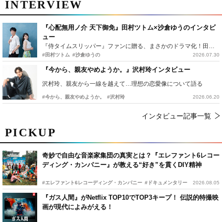
INTERVIEW
『心配無用ノ介 天下御免』田村ツトム×沙倉ゆうのインタビ
ュー
『侍タイムスリッパー』ファンに贈る、まさかのドラマ化！田村ツトム×沙倉ゆうのが語る『心配無用ノ介』撮影秘話
#田村ツトム
#沙倉ゆうの
2026.07.30
『今から、親友やめようか。』沢村玲インタビュー
沢村玲、親友から一線を越えて…理想の恋愛像について語る
#今から、親友やめようか。
#沢村玲
2026.06.20
インタビュー記事一覧
PICKUP
奇妙で自由な音楽家集団の真実とは？『エレファント6レコー
ディング・カンパニー』が教える“好き”を貫くDIY精神
#エレファント6レコーディング・カンパニー
#ドキュメンタリー
2026.08.05
『ガス人間』がNetflix TOP10でTOP3キープ！ 伝説的特撮映
画が現代によみがえる！