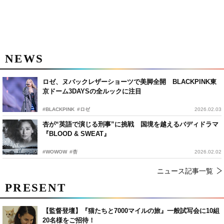
NEWS
ロゼ、ヌバックレザーショーツで美脚全開 BLACKPINK東
京ドーム3DAYSの全ルックに注目
#BLACKPINK
#ロゼ
2026.02.03
杏が“英語で演じる刑事”に挑戦 国境を越えるバディドラマ
『BLOOD & SWEAT』
#WOWOW
#杏
2026.02.02
ニュース記事一覧
PRESENT
【監督登壇】『猫たちと7000マイルの旅』一般試写会に10組
20名様をご招待！