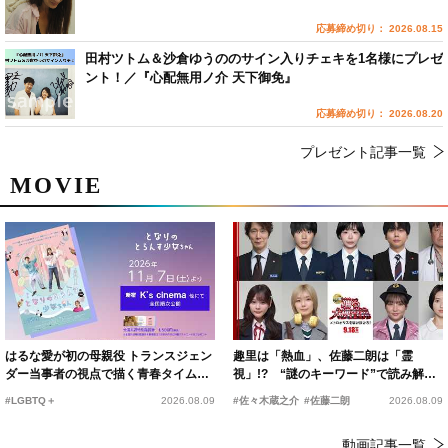
応募締め切り： 2026.08.15
田村ツトム＆沙倉ゆうののサイン入りチェキを1名様にプレゼ
ント！／『心配無用ノ介 天下御免』
応募締め切り： 2026.08.20
プレゼント記事一覧
MOVIE
はるな愛が初の母親役 トランスジェン
趣里は「熱血」、佐藤二朗は「霊
ダー当事者の視点で描く青春タイムス
視」!? “謎のキーワード”で読み解く
リップコメディ
『踊る大捜査線 N.E.W.』新メンバー
#LGBTQ＋
2026.08.09
#佐々木蔵之介
#佐藤二朗
2026.08.09
動画記事一覧