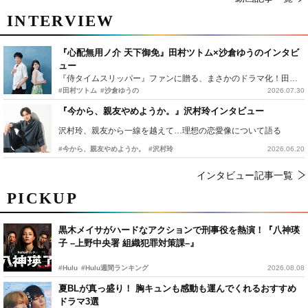
INTERVIEW
『心配無用ノ介 天下御免』田村ツトム×沙倉ゆうのインタビ
ュー
『侍タイムスリッパー』ファンに贈る、まさかのドラマ化！田村ツトム×沙倉ゆうのが語る『心配無用ノ介』撮影秘話
#田村ツトム
#沙倉ゆうの
2026.07.30
『今から、親友やめようか。』沢村玲インタビュー
沢村玲、親友から一線を越えて…理想の恋愛像について語る
#今から、親友やめようか。
#沢村玲
2026.06.20
インタビュー記事一覧
PICKUP
黒木メイサがハードなアクションで刑事役を熱演！『八神瑛
子 –上野中央署 組織犯罪対策課–』
#Hulu
#Hulu週間ランキング
2026.08.08
夏BLが真っ盛り！ 胸キュンも感動も運んでくれるおすすめ
ドラマ3選