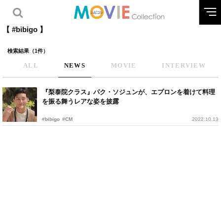
【 #bibigo 】
検索結果（1件）
ALL
NEWS
MOVIE
INTERVIEW
『梨泰院クラス』パク・ソジュンが、エプロンを着けて料理
を振る舞うレアな姿を披露
#bibigo
#CM
2022.10.13