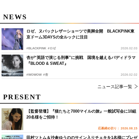
NEWS
ロゼ、ヌバックレザーショーツで美脚全開 BLACKPINK東
京ドーム3DAYSの全ルックに注目
#BLACKPINK
#ロゼ
2026.02.03
杏が“英語で演じる刑事”に挑戦 国境を越えるバディドラマ
『BLOOD & SWEAT』
#WOWOW
#杏
2026.02.02
ニュース記事一覧
PRESENT
【監督登壇】『猫たちと7000マイルの旅』一般試写会に10組
20名様をご招待！
応募締め切り： 2026.08.15
田村ツトム＆沙倉ゆうののサイン入りチェキを1名様にプレゼ