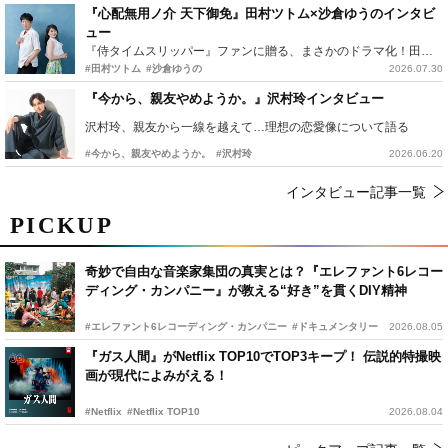
『心配無用ノ介 天下御免』田村ツトム×沙倉ゆうのインタビ
ュー
『侍タイムスリッパー』ファンに贈る、まさかのドラマ化！田村ツトム×沙倉ゆうのが語る『心配無用ノ介』撮影秘話
#田村ツトム
#沙倉ゆうの
2026.07.30
『今から、親友やめようか。』沢村玲インタビュー
沢村玲、親友から一線を越えて…理想の恋愛像について語る
#今から、親友やめようか。
#沢村玲
2026.06.20
インタビュー記事一覧
PICKUP
奇妙で自由な音楽家集団の真実とは？『エレファント6レコー
ディング・カンパニー』が教える“好き”を貫くDIY精神
#エレファント6レコーディング・カンパニー
#ドキュメンタリー
2026.08.05
『ガス人間』がNetflix TOP10でTOP3キープ！ 伝説的特撮映
画が現代によみがえる！
#Netflix
#Netflix TOP10
2026.08.04