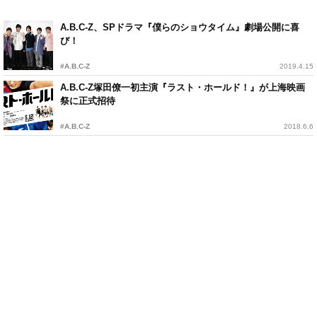
A.B.C-Z、SPドラマ『僕らのショウタイム』劇場公開に喜
び！
#A.B.C-Z
2019.4.15
A.B.C-Z塚田僚一初主演『ラスト・ホールド！』が上海映画
祭に正式招待
#A.B.C-Z
2018.6.6