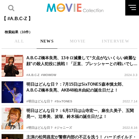
【 #A.B.C-Z 】
検索結果（10件）
ALL
NEWS
MOVIE
INTERVIEW
A.B.C-Z橋本良亮、13キロ減量して“欠点がないくらい綺麗な
顔”の殺人犯役に挑戦！「正直、プレッシャーとの戦いでし
た」
#A.B.C-Z
#WOWOW
2024.3.3
明日はどんな日？：7月15日はSixTONES森本慎太郎、
A.B.C-Z橋本良亮、AKB48柏木由紀の誕生日だよ！
#明日はどんな日？
#SixTONES
2022.7.14
明日はどんな日？：6月17日は山寺宏一、麻生久美子、五関
晃一、辻希美、波瑠、鈴木福の誕生日だよ！
#明日はどんな日？
#ジャニーズ
2022.6.16
主演の松岡昌宏が警察内部の不正を洗う！ ハードボイルド・