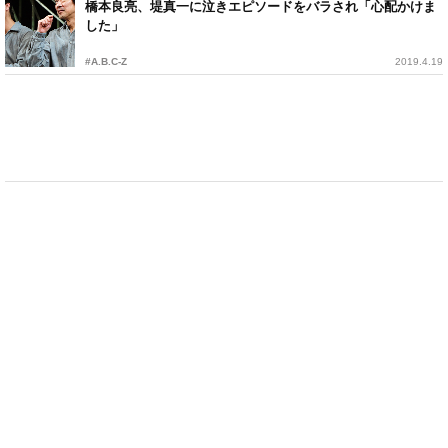
橋本良亮、堤真一に泣きエピソードをバラされ「心配かけま
した」
#A.B.C-Z
2019.4.19