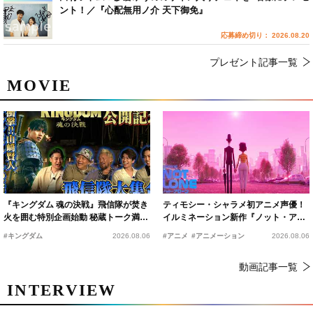
ント！／『心配無用ノ介 天下御免』
応募締め切り： 2026.08.20
プレゼント記事一覧
MOVIE
『キングダム 魂の決戦』飛信隊が焚き
ティモシー・シャラメ初アニメ声優！
火を囲む特別企画始動 秘蔵トーク満載
イルミネーション新作『ノット・アロ
の“キングダムキャンプ”開催
ーン』2027年公開決定
#キングダム
2026.08.06
#アニメ
#アニメーション
2026.08.06
動画記事一覧
INTERVIEW