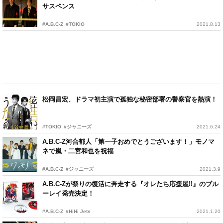
サスペンス
#A.B.C-Z
#TOKIO
2021.8.13
松岡昌宏、ドラマ初主演で孤独な秘密部署の警察官を熱演！
#TOKIO
#ジャニーズ
2021.6.24
A.B.C-Z河合郁人「第一子おめでとうございます！」モノマ
ネで嵐・二宮和也を祝福
#A.B.C-Z
#ジャニーズ
2021.3.9
A.B.C-Zが祭りの復活に奔走する『オレたち応援屋!!』のブル
ーレイ発売決定！
#A.B.C-Z
#HiHi Jets
2021.1.20