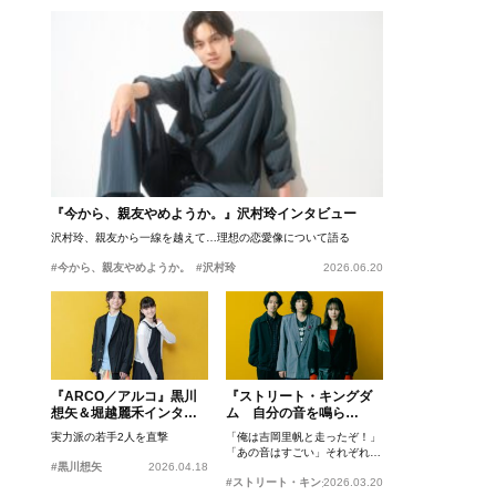
『今から、親友やめようか。』沢村玲インタビュー
沢村玲、親友から一線を越えて…理想の恋愛像について語る
#今から、親友やめようか。
#沢村玲
2026.06.20
『ARCO／アルコ』黒川
『ストリート・キングダ
想矢＆堀越麗禾インタビ
ム 自分の音を鳴ら
ュー
せ。』峯田和伸、若葉竜
実力派の若手2人を直撃
「俺は吉岡里帆と走ったぞ！」
也、吉岡里帆インタビュ
「あの音はすごい」それぞれの
ー
#黒川想矢
2026.04.18
忘れがたいシーンとは？
#ストリート・キングダム 自分の音を鳴らせ。
2026.03.20