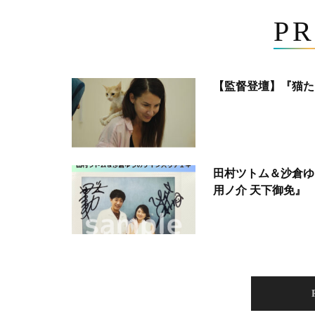
PR
【監督登壇】『猫た
田村ツトム＆沙倉ゆ
用ノ介 天下御免』