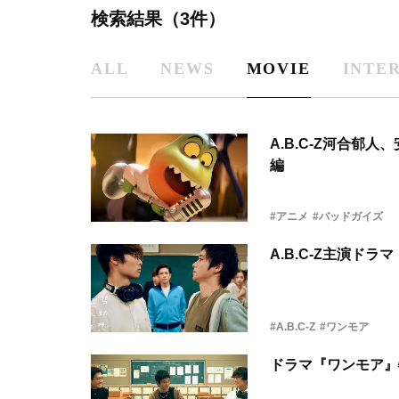
検索結果（3件）
ALL
NEWS
MOVIE
INTE
A.B.C-Z河合郁
編
#アニメ
#バッドガイズ
A.B.C-Z主演ド
#A.B.C-Z
#ワンモア
ドラマ『ワンモア』