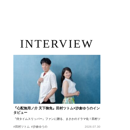
INTERVIEW
『心配無用ノ介 天下御免』田村ツトム×沙倉ゆうのイン
タビュー
『侍タイムスリッパー』ファンに贈る、まさかのドラマ化！田村ツトム×沙倉ゆうのが語
#田村ツトム
#沙倉ゆうの
2026.07.30