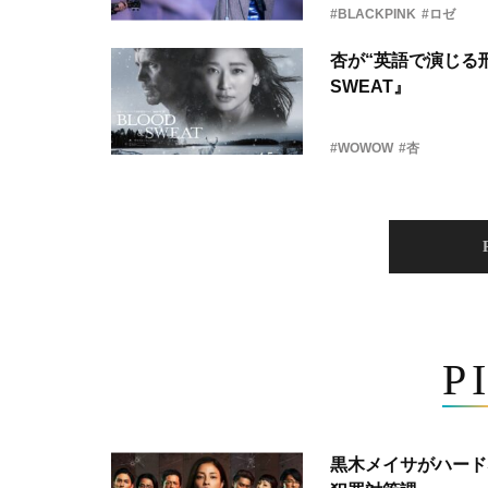
#BLACKPINK
#ロゼ
杏が“英語で演じる刑
SWEAT』
#WOWOW
#杏
P
黒木メイサがハード