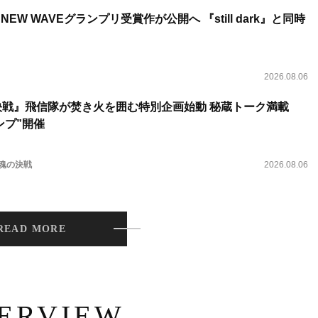
NEW WAVEグランプリ受賞作が公開へ 『still dark』と同時
2026.08.06
決戦』飛信隊が焚き火を囲む特別企画始動 秘蔵トーク満載
ンプ”開催
 魂の決戦
2026.08.06
READ MORE
TERVIEW