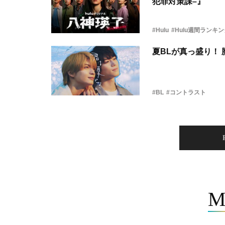
犯罪対策課–』
#Hulu
#Hulu週間ランキ
夏BLが真っ盛り！
#BL
#コントラスト
M