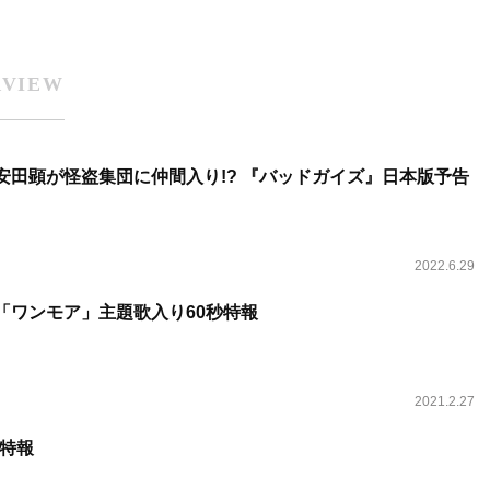
RVIEW
人、安田顕が怪盗集団に仲間入り!? 『バッドガイズ』日本版予告
2022.6.29
ラマ「ワンモア」主題歌入り60秒特報
2021.2.27
特報