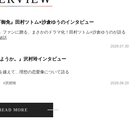
下御免』田村ツトム×沙倉ゆうのインタビュー
』ファンに贈る、まさかのドラマ化！田村ツトム×沙倉ゆうのが語る
秘話
2026.07.30
ようか。』沢村玲インタビュー
を越えて…理想の恋愛像について語る
。
#沢村玲
2026.06.20
READ MORE