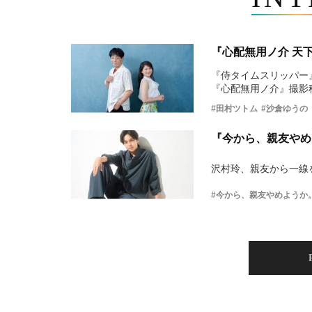
『心配無用ノ介 天
『侍タイムスリッパー
『心配無用ノ介』撮影
#田村ツトム
#沙倉ゆうの
『今から、親友やめ
沢村玲、親友から一線
#今から、親友やめようか