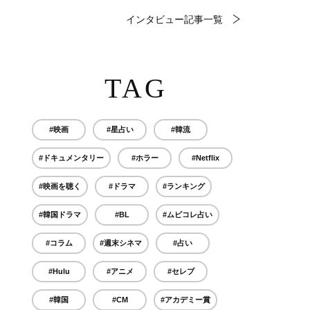
インタビュー記事一覧
TAG
#映画
#星占い
#韓流
#ドキュメンタリー
#ホラー
#Netflix
#映画を聴く
#ドラマ
#ランキング
#韓国ドラマ
#BL
#ムビコレ占い
#コラム
#週末シネマ
#占い
#Hulu
#アニメ
#セレブ
#韓国
#CM
#アカデミー賞