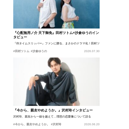
『心配無用ノ介 天下御免』田村ツトム×沙倉ゆうのイン
タビュー
『侍タイムスリッパー』ファンに贈る、まさかのドラマ化！田村ツトム×沙倉ゆうのが語
#田村ツトム
#沙倉ゆうの
2026.07.30
『今から、親友やめようか。』沢村玲インタビュー
沢村玲、親友から一線を越えて…理想の恋愛像について語る
#今から、親友やめようか。
#沢村玲
2026.06.20