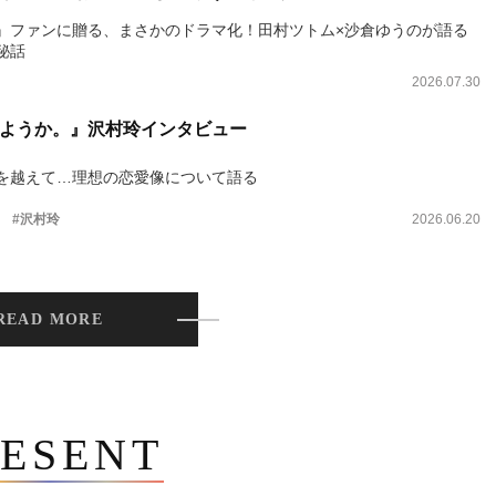
』ファンに贈る、まさかのドラマ化！田村ツトム×沙倉ゆうのが語る
秘話
2026.07.30
ようか。』沢村玲インタビュー
を越えて…理想の恋愛像について語る
。
#沢村玲
2026.06.20
READ MORE
ESENT