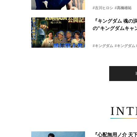
#古川ヒロシ
#髙橋雄祐
『キングダム 魂の
の“キングダムキャ
#キングダム
#キングダム
IN
『心配無用ノ介 天