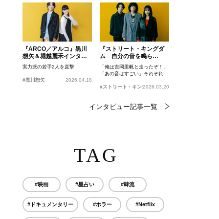
『ARCO／アルコ』黒川
『ストリート・キングダ
想矢＆堀越麗禾インタビ
ム 自分の音を鳴ら
ュー
せ。』峯田和伸、若葉竜
実力派の若手2人を直撃
「俺は吉岡里帆と走ったぞ！」
也、吉岡里帆インタビュ
「あの音はすごい」それぞれの
ー
#黒川想矢
2026.04.18
忘れがたいシーンとは？
#ストリート・キングダム 自分の音を鳴らせ。
2026.03.20
インタビュー記事一覧
TAG
#映画
#星占い
#韓流
#ドキュメンタリー
#ホラー
#Netflix