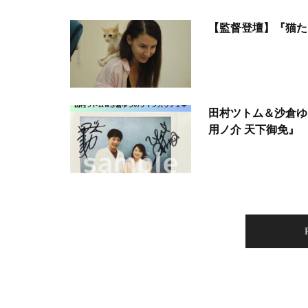
【監督登壇】『猫た
田村ツトム＆沙倉ゆ
用ノ介 天下御免』