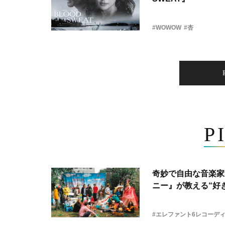
#WOWOW
#杏
P
奇妙で自由な音楽家
ニー』が教える“好き
#エレファント6レコーデ