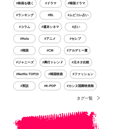
#映画を聴く
#ドラマ
#韓国ドラマ
#ランキング
#BL
#ムビコレ占い
#コラム
#週末シネマ
#占い
#Hulu
#アニメ
#セレブ
#韓国
#CM
#アカデミー賞
#ジャニーズ
#興行トレンド
#元ネタ比較
#Netflix TOP10
#韓国映画
#ファッション
#実話
#K-POP
#カンヌ国際映画祭
タグ一覧