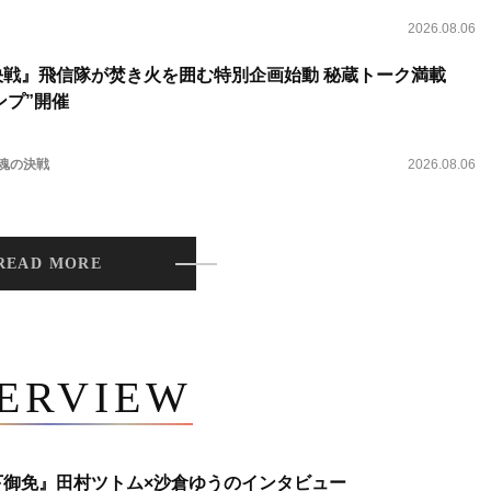
2026.08.06
決戦』飛信隊が焚き火を囲む特別企画始動 秘蔵トーク満載
ンプ”開催
 魂の決戦
2026.08.06
READ MORE
TERVIEW
下御免』田村ツトム×沙倉ゆうのインタビュー