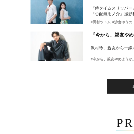
『侍タイムスリッパー
『心配無用ノ介』撮影
#田村ツトム
#沙倉ゆうの
『今から、親友やめ
沢村玲、親友から一線
#今から、親友やめようか
PR