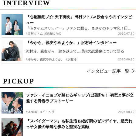
INTERVIEW
『心配無用ノ介 天下御免』田村ツトム×沙倉ゆうのインタビ
ュー
『侍タイムスリッパー』ファンに贈る、まさかのドラマ化！田村ツトム×沙倉ゆうのが語る『心配無用ノ介』撮影秘話
#田村ツトム
#沙倉ゆうの
2026.07.30
『今から、親友やめようか。』沢村玲インタビュー
沢村玲、親友から一線を越えて…理想の恋愛像について語る
#今から、親友やめようか。
#沢村玲
2026.06.20
インタビュー記事一覧
PICKUP
ファン・イニョプが魅せるギャップに沼落ち！ 初恋と夢が交
差する青春ラブストーリー
#U-NEXT
#イ・ヘリ
2026.08.10
『スパイダーマン』も私生活も絶好調のゼンデイヤ、超売れ
っ子女優の華麗な歩みと堅実な素顔