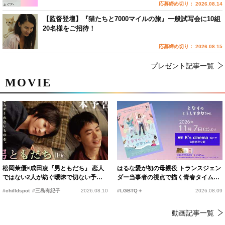
応募締め切り： 2026.08.14
【監督登壇】『猫たちと7000マイルの旅』一般試写会に10組
20名様をご招待！
応募締め切り： 2026.08.15
プレゼント記事一覧
MOVIE
松岡茉優×成田凌『男ともだち』 恋人
はるな愛が初の母親役 トランスジェン
ではない2人が紡ぐ曖昧で切ない予告
ダー当事者の視点で描く青春タイムス
編解禁
リップコメディ
#chilldspot
#三島有紀子
2026.08.10
#LGBTQ＋
2026.08.09
動画記事一覧