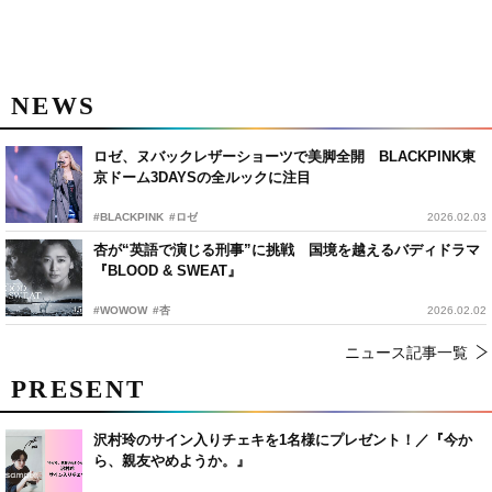
NEWS
ロゼ、ヌバックレザーショーツで美脚全開 BLACKPINK東
京ドーム3DAYSの全ルックに注目
#BLACKPINK
#ロゼ
2026.02.03
杏が“英語で演じる刑事”に挑戦 国境を越えるバディドラマ
『BLOOD & SWEAT』
#WOWOW
#杏
2026.02.02
ニュース記事一覧
PRESENT
沢村玲のサイン入りチェキを1名様にプレゼント！／『今か
ら、親友やめようか。』