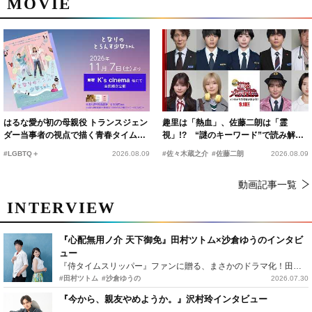
MOVIE
はるな愛が初の母親役 トランスジェン
趣里は「熱血」、佐藤二朗は「霊
ダー当事者の視点で描く青春タイムス
視」!? “謎のキーワード”で読み解く
リップコメディ
『踊る大捜査線 N.E.W.』新メンバー
#LGBTQ＋
2026.08.09
#佐々木蔵之介
#佐藤二朗
2026.08.09
動画記事一覧
INTERVIEW
『心配無用ノ介 天下御免』田村ツトム×沙倉ゆうのインタビ
ュー
『侍タイムスリッパー』ファンに贈る、まさかのドラマ化！田村ツトム×沙倉ゆうのが語る『心配無用ノ介』撮影秘話
#田村ツトム
#沙倉ゆうの
2026.07.30
『今から、親友やめようか。』沢村玲インタビュー