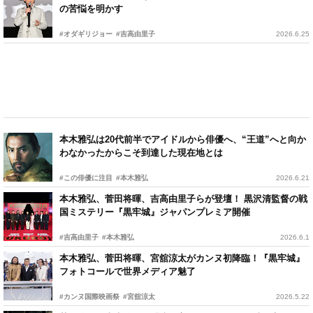
の苦悩を明かす
#オダギリジョー
#吉高由里子
2026.6.25
本木雅弘は20代前半でアイドルから俳優へ、“王道”へと向か
わなかったからこそ到達した現在地とは
#この俳優に注目
#本木雅弘
2026.6.21
本木雅弘、菅田将暉、吉高由里子らが登壇！ 黒沢清監督の戦
国ミステリー『黒牢城』ジャパンプレミア開催
#吉高由里子
#本木雅弘
2026.6.1
本木雅弘、菅田将暉、宮舘涼太がカンヌ初降臨！『黒牢城』
フォトコールで世界メディア魅了
#カンヌ国際映画祭
#宮舘涼太
2026.5.22