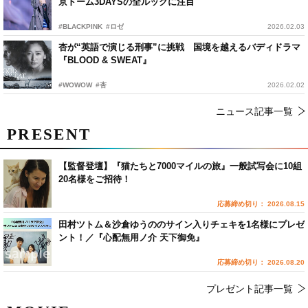
京ドーム3DAYSの全ルックに注目
#BLACKPINK
#ロゼ
2026.02.03
杏が“英語で演じる刑事”に挑戦 国境を越えるバディドラマ
『BLOOD & SWEAT』
#WOWOW
#杏
2026.02.02
ニュース記事一覧
PRESENT
【監督登壇】『猫たちと7000マイルの旅』一般試写会に10組
20名様をご招待！
応募締め切り： 2026.08.15
田村ツトム＆沙倉ゆうののサイン入りチェキを1名様にプレゼ
ント！／『心配無用ノ介 天下御免』
応募締め切り： 2026.08.20
プレゼント記事一覧