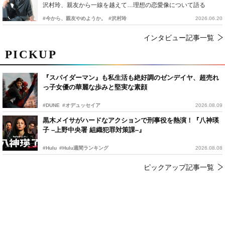
沢村玲、親友から一線を越えて…理想の恋愛像について語る
#今から、親友やめようか。
#沢村玲
2026.06.20
インタビュー記事一覧
PICKUP
『スパイダーマン』も私生活も絶好調のゼンデイヤ、超売れ
っ子女優の華麗な歩みと堅実な素顔
#DUNE
#オデュッセイア
2026.08.09
黒木メイサがハードなアクションで刑事役を熱演！『八神瑛
子 –上野中央署 組織犯罪対策課–』
#Hulu
#Hulu週間ランキング
2026.08.08
ピックアップ記事一覧