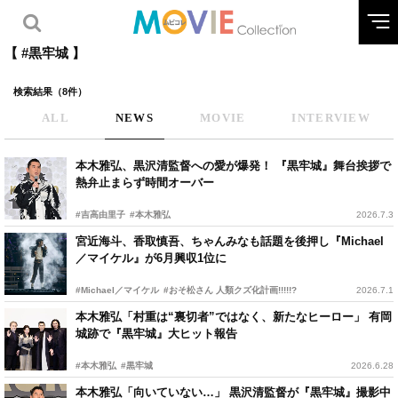
【 #黒牢城 】
検索結果（8件）
ALL
NEWS
MOVIE
INTERVIEW
本木雅弘、黒沢清監督への愛が爆発！ 『黒牢城』舞台挨拶で
熱弁止まらず時間オーバー
#吉高由里子
#本木雅弘
2026.7.3
宮近海斗、香取慎吾、ちゃんみなも話題を後押し『Michael
／マイケル』が6月興収1位に
#Michael／マイケル
#おそ松さん 人類クズ化計画!!!!!?
2026.7.1
本木雅弘「村重は“裏切者”ではなく、新たなヒーロー」 有岡
城跡で『黒牢城』大ヒット報告
#本木雅弘
#黒牢城
2026.6.28
本木雅弘「向いていない…」 黒沢清監督が『黒牢城』撮影中