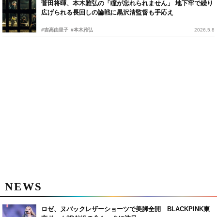
菅田将暉、本木雅弘の「瞳が忘れられません」 地下牢で繰り
広げられる長回しの論戦に黒沢清監督も手応え
#吉高由里子
#本木雅弘
2026.5.8
NEWS
ロゼ、ヌバックレザーショーツで美脚全開 BLACKPINK東