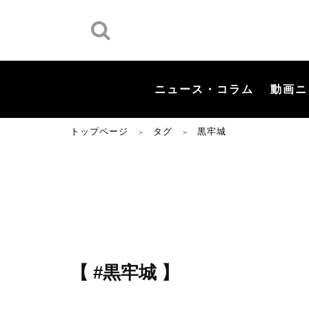
ニュース・コラム
動画ニ
トップページ
タグ
黒牢城
＞
＞
【 #黒牢城 】