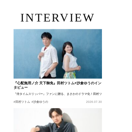
INTERVIEW
『心配無用ノ介 天下御免』田村ツトム×沙倉ゆうのイン
タビュー
『侍タイムスリッパー』ファンに贈る、まさかのドラマ化！田村ツトム×沙倉ゆうのが語
#田村ツトム
#沙倉ゆうの
2026.07.30