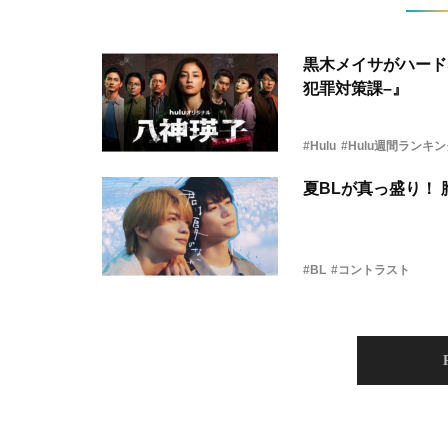
黒木メイサがハード
犯罪対策課–』
#Hulu
#Hulu週間ランキ
夏BLが真っ盛り！
#BL
#コントラスト