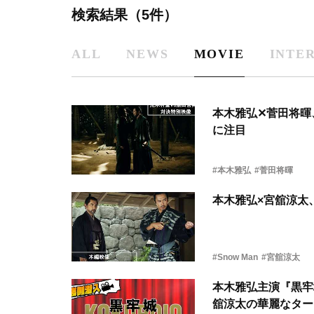
検索結果（5件）
ALL
NEWS
MOVIE
INTE
本木雅弘✕菅田将暉
に注目
#本木雅弘
#菅田将暉
本木雅弘×宮舘涼太
#Snow Man
#宮舘涼太
本木雅弘主演『黒牢
舘涼太の華麗なター