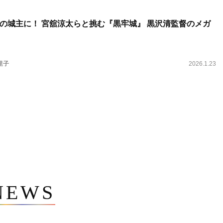
の城主に！ 宮舘涼太らと挑む『黒牢城』 黒沢清監督のメガ
里子
2026.1.23
NEWS