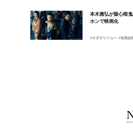
本木雅弘が疑心暗鬼
ホンで映画化
#オダギリジョー
#吉高由