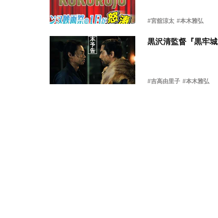
#宮舘涼太
#本木雅弘
黒沢清監督『黒牢城
#吉高由里子
#本木雅弘