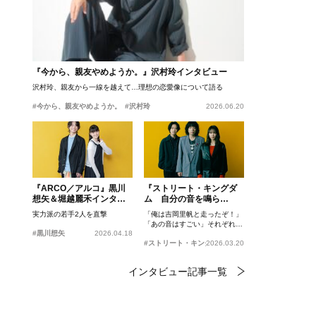
『今から、親友やめようか。』沢村玲インタビュー
沢村玲、親友から一線を越えて…理想の恋愛像について語る
#今から、親友やめようか。
#沢村玲
2026.06.20
『ARCO／アルコ』黒川
『ストリート・キングダ
想矢＆堀越麗禾インタビ
ム 自分の音を鳴ら
ュー
せ。』峯田和伸、若葉竜
実力派の若手2人を直撃
「俺は吉岡里帆と走ったぞ！」
也、吉岡里帆インタビュ
「あの音はすごい」それぞれの
ー
#黒川想矢
2026.04.18
忘れがたいシーンとは？
#ストリート・キングダム 自分の音を鳴らせ。
2026.03.20
インタビュー記事一覧