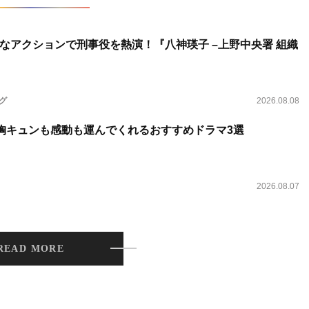
なアクションで刑事役を熱演！『八神瑛子 –上野中央署 組織
ング
2026.08.08
 胸キュンも感動も運んでくれるおすすめドラマ3選
2026.08.07
READ MORE