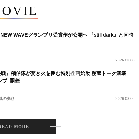
OVIE
NEW WAVEグランプリ受賞作が公開へ 『still dark』と同時
2026.08.06
決戦』飛信隊が焚き火を囲む特別企画始動 秘蔵トーク満載
ンプ”開催
 魂の決戦
2026.08.06
READ MORE