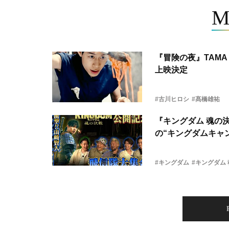
M
『冒険の夜』TAMA 
上映決定
#古川ヒロシ
#髙橋雄祐
『キングダム 魂の
の“キングダムキャ
#キングダム
#キングダム