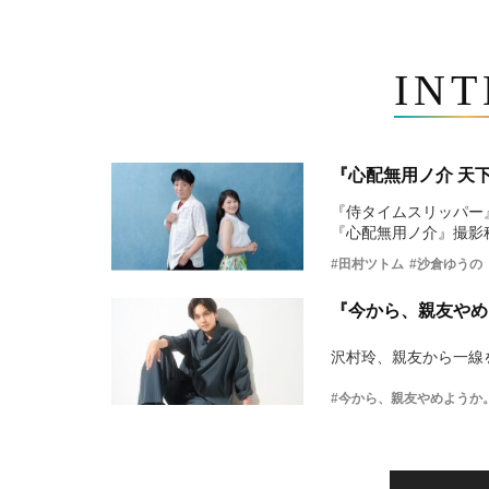
IN
『心配無用ノ介 天
『侍タイムスリッパー
『心配無用ノ介』撮影
#田村ツトム
#沙倉ゆうの
『今から、親友やめ
沢村玲、親友から一線
#今から、親友やめようか