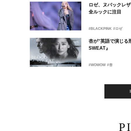
ロゼ、ヌバックレザー
全ルックに注目
#BLACKPINK
#ロゼ
杏が“英語で演じる刑
SWEAT』
#WOWOW
#杏
P