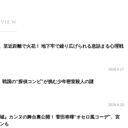
RVIEW
、至近距離で火花！ 地下牢で繰り広げられる息詰まる心理戦
2026.6.17
、戦国の“探偵コンビ”が挑む少年密室殺人の謎
2026.6.10
城』カンヌの舞台裏公開！ 菅田将暉“オセロ風コーデ”、宮
ンも