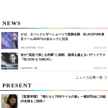
NEWS
ロゼ、ヌバックレザーショーツで美脚全開 BLACKPINK東
京ドーム3DAYSの全ルックに注目
#BLACKPINK
#ロゼ
2026.02.03
杏が“英語で演じる刑事”に挑戦 国境を越えるバディドラマ
『BLOOD & SWEAT』
#WOWOW
#杏
2026.02.02
ニュース記事一覧
PRESENT
【監督登壇】『猫たちと7000マイルの旅』一般試写会に10組
20名様をご招待！