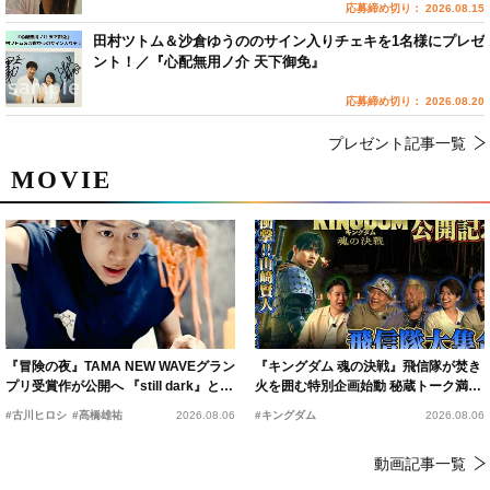
応募締め切り： 2026.08.15
田村ツトム＆沙倉ゆうののサイン入りチェキを1名様にプレゼ
ント！／『心配無用ノ介 天下御免』
応募締め切り： 2026.08.20
プレゼント記事一覧
MOVIE
『冒険の夜』TAMA NEW WAVEグラン
『キングダム 魂の決戦』飛信隊が焚き
プリ受賞作が公開へ 『still dark』と同
火を囲む特別企画始動 秘蔵トーク満載
時上映決定
の“キングダムキャンプ”開催
#古川ヒロシ
#髙橋雄祐
2026.08.06
#キングダム
2026.08.06
動画記事一覧