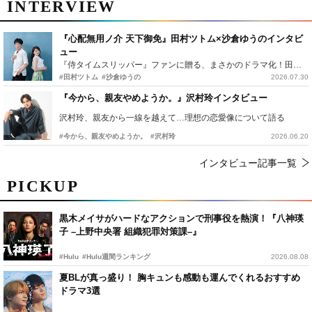
INTERVIEW
『心配無用ノ介 天下御免』田村ツトム×沙倉ゆうのインタビ
ュー
『侍タイムスリッパー』ファンに贈る、まさかのドラマ化！田村ツトム×沙倉ゆうのが語る『心配無用ノ介』撮影秘話
#田村ツトム
#沙倉ゆうの
2026.07.30
『今から、親友やめようか。』沢村玲インタビュー
沢村玲、親友から一線を越えて…理想の恋愛像について語る
#今から、親友やめようか。
#沢村玲
2026.06.20
インタビュー記事一覧
PICKUP
黒木メイサがハードなアクションで刑事役を熱演！『八神瑛
子 –上野中央署 組織犯罪対策課–』
#Hulu
#Hulu週間ランキング
2026.08.08
夏BLが真っ盛り！ 胸キュンも感動も運んでくれるおすすめ
ドラマ3選