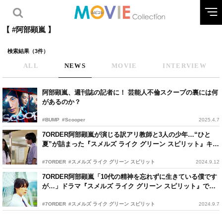
【 #阿部顕嵐 】
検索結果（3件）
ALL
NEWS
MOVIE
INTERVIEW
阿部顕嵐、週刊誌の記者に！ 芸能人不倫スクープの裏には何
があるのか？
#BUMP
#Scooper
2025.4.7
7ORDER阿部顕嵐が演じる訳アリ教師と3人の少年…“ひと
夏”が詰まった『スメルズ ライク グリーン スピリット』キー
ビジュアル
#7ORDER
#スメルズ ライク グリーン スピリット
2024.9.12
7ORDER阿部顕嵐「10代の精神を忘れずに生きている僕です
が…」ドラマ『スメルズ ライク グリーン スピリット』で初
の教師役に挑戦
#7ORDER
#スメルズ ライク グリーン スピリット
2024.9.7