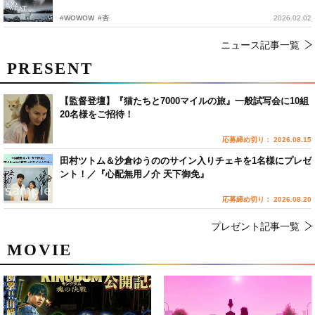
#WOWOW
#杏
2026.02.02
ニュース記事一覧
PRESENT
【監督登壇】『猫たちと7000マイルの旅』一般試写会に10組
20名様をご招待！
応募締め切り： 2026.08.15
田村ツトム＆沙倉ゆうののサイン入りチェキを1名様にプレゼ
ント！／『心配無用ノ介 天下御免』
応募締め切り： 2026.08.20
プレゼント記事一覧
MOVIE