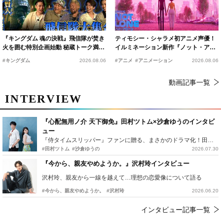
『キングダム 魂の決戦』飛信隊が焚き
ティモシー・シャラメ初アニメ声優！
火を囲む特別企画始動 秘蔵トーク満載
イルミネーション新作『ノット・アロ
の“キングダムキャンプ”開催
ーン』2027年公開決定
#キングダム
2026.08.06
#アニメ
#アニメーション
2026.08.06
動画記事一覧
INTERVIEW
『心配無用ノ介 天下御免』田村ツトム×沙倉ゆうのインタビ
ュー
『侍タイムスリッパー』ファンに贈る、まさかのドラマ化！田村ツトム×沙倉ゆうのが語る『心配無用ノ介』撮影秘話
#田村ツトム
#沙倉ゆうの
2026.07.30
『今から、親友やめようか。』沢村玲インタビュー
沢村玲、親友から一線を越えて…理想の恋愛像について語る
#今から、親友やめようか。
#沢村玲
2026.06.20
インタビュー記事一覧