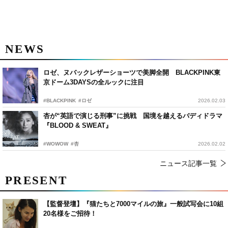
NEWS
ロゼ、ヌバックレザーショーツで美脚全開 BLACKPINK東
京ドーム3DAYSの全ルックに注目
#BLACKPINK
#ロゼ
2026.02.03
杏が“英語で演じる刑事”に挑戦 国境を越えるバディドラマ
『BLOOD & SWEAT』
#WOWOW
#杏
2026.02.02
ニュース記事一覧
PRESENT
【監督登壇】『猫たちと7000マイルの旅』一般試写会に10組
20名様をご招待！