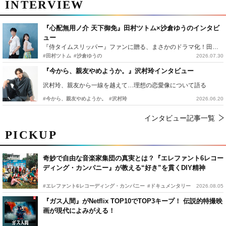
INTERVIEW
『心配無用ノ介 天下御免』田村ツトム×沙倉ゆうのインタビ
ュー
『侍タイムスリッパー』ファンに贈る、まさかのドラマ化！田村ツトム×沙倉ゆうのが語る『心配無用ノ介』撮影秘話
#田村ツトム
#沙倉ゆうの
2026.07.30
『今から、親友やめようか。』沢村玲インタビュー
沢村玲、親友から一線を越えて…理想の恋愛像について語る
#今から、親友やめようか。
#沢村玲
2026.06.20
インタビュー記事一覧
PICKUP
奇妙で自由な音楽家集団の真実とは？『エレファント6レコー
ディング・カンパニー』が教える“好き”を貫くDIY精神
#エレファント6レコーディング・カンパニー
#ドキュメンタリー
2026.08.05
『ガス人間』がNetflix TOP10でTOP3キープ！ 伝説的特撮映
画が現代によみがえる！