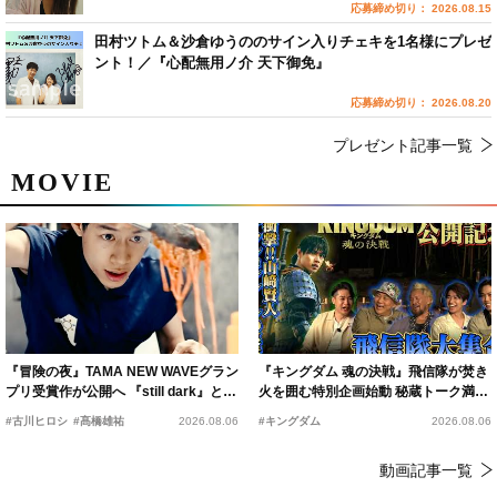
応募締め切り： 2026.08.15
田村ツトム＆沙倉ゆうののサイン入りチェキを1名様にプレゼ
ント！／『心配無用ノ介 天下御免』
応募締め切り： 2026.08.20
プレゼント記事一覧
MOVIE
『冒険の夜』TAMA NEW WAVEグラン
『キングダム 魂の決戦』飛信隊が焚き
プリ受賞作が公開へ 『still dark』と同
火を囲む特別企画始動 秘蔵トーク満載
時上映決定
の“キングダムキャンプ”開催
#古川ヒロシ
#髙橋雄祐
2026.08.06
#キングダム
2026.08.06
動画記事一覧