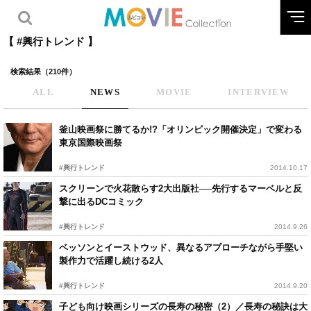
【 #興行トレンド 】
検索結果（210件）
ALL
NEWS
MOVIE
INTERVIEW
釜山映画祭に勝てるか!?「オリンピック開催決定」で変わる
東京国際映画祭
#興行トレンド
2014.10.17
スクリーンで火花散らす2大出版社──先行するマーベルと反
撃に出るDCコミック
#興行トレンド
2014.9.26
ベッソンとイーストウッド、異なるアプローチながら手堅い
製作力で活躍し続ける2人
#興行トレンド
2014.9.20
子ども向け映画シリーズの長寿の秘密（2）／長寿の秘訣は大