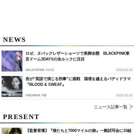
NEWS
ロゼ、ヌバックレザーショーツで美脚全開 BLACKPINK東
京ドーム3DAYSの全ルックに注目
#BLACKPINK
#ロゼ
2026.02.03
杏が“英語で演じる刑事”に挑戦 国境を越えるバディドラマ
『BLOOD & SWEAT』
#WOWOW
#杏
2026.02.02
ニュース記事一覧
PRESENT
【監督登壇】『猫たちと7000マイルの旅』一般試写会に10組