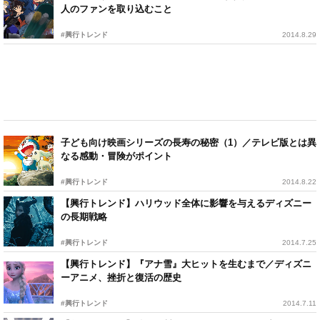
人のファンを取り込むこと
#興行トレンド
2014.8.29
子ども向け映画シリーズの長寿の秘密（1）／テレビ版とは異
なる感動・冒険がポイント
#興行トレンド
2014.8.22
【興行トレンド】ハリウッド全体に影響を与えるディズニー
の長期戦略
#興行トレンド
2014.7.25
【興行トレンド】『アナ雪』大ヒットを生むまで／ディズニ
ーアニメ、挫折と復活の歴史
#興行トレンド
2014.7.11