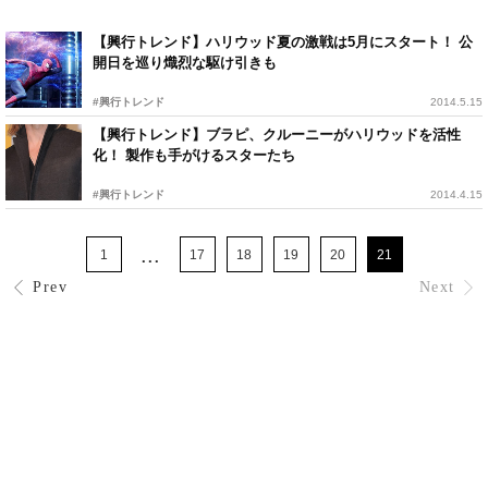
【興行トレンド】ハリウッド夏の激戦は5月にスタート！ 公
開日を巡り熾烈な駆け引きも
#興行トレンド
2014.5.15
【興行トレンド】ブラピ、クルーニーがハリウッドを活性
化！ 製作も手がけるスターたち
#興行トレンド
2014.4.15
...
1
17
18
19
20
21
Prev
Next