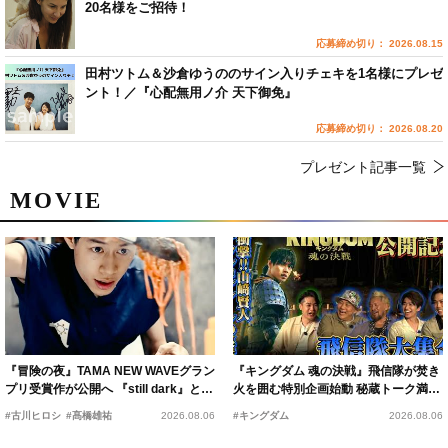
20名様をご招待！
応募締め切り： 2026.08.15
田村ツトム＆沙倉ゆうののサイン入りチェキを1名様にプレゼ
ント！／『心配無用ノ介 天下御免』
応募締め切り： 2026.08.20
プレゼント記事一覧
MOVIE
『冒険の夜』TAMA NEW WAVEグラン
『キングダム 魂の決戦』飛信隊が焚き
プリ受賞作が公開へ 『still dark』と同
火を囲む特別企画始動 秘蔵トーク満載
時上映決定
の“キングダムキャンプ”開催
#古川ヒロシ
#髙橋雄祐
2026.08.06
#キングダム
2026.08.06