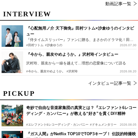
動画記事一覧
INTERVIEW
『心配無用ノ介 天下御免』田村ツトム×沙倉ゆうのインタビ
ュー
『侍タイムスリッパー』ファンに贈る、まさかのドラマ化！田村ツトム×沙倉ゆうのが語る『心配無用ノ介』撮影秘話
#田村ツトム
#沙倉ゆうの
2026.07.30
『今から、親友やめようか。』沢村玲インタビュー
沢村玲、親友から一線を越えて…理想の恋愛像について語る
#今から、親友やめようか。
#沢村玲
2026.06.20
インタビュー記事一覧
PICKUP
奇妙で自由な音楽家集団の真実とは？『エレファント6レコー
ディング・カンパニー』が教える“好き”を貫くDIY精神
#エレファント6レコーディング・カンパニー
#ドキュメンタリー
2026.08.05
『ガス人間』がNetflix TOP10でTOP3キープ！ 伝説的特撮映