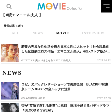
【 #続エマニエル夫人 】
検索結果（1件）
ALL
NEWS
MOVIE
INTERVIEW
若妻の奔放な性生活を描き日本女性に大ヒット！社会現象化
した伝説的エロス作品『エマニエル夫人』4Kレストア版が公
開決定
#エマニエル夫人
#さよならエマニエル夫人
2023.10.22
NEWS
ロゼ、ヌバックレザーショーツで美脚全開 BLACKPINK東
京ドーム3DAYSの全ルックに注目
#BLACKPINK
#ロゼ
2026.02.03
杏が“英語で演じる刑事”に挑戦 国境を越えるバディドラマ
『BLOOD & SWEAT』