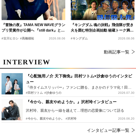
『冒険の夜』TAMA NEW WAVEグラン
『キングダム 魂の決戦』飛信隊が焚き
プリ受賞作が公開へ 『still dark』と同
火を囲む特別企画始動 秘蔵トーク満載
時上映決定
の“キングダムキャンプ”開催
#古川ヒロシ
#髙橋雄祐
2026.08.06
#キングダム
2026.08.06
動画記事一覧
INTERVIEW
『心配無用ノ介 天下御免』田村ツトム×沙倉ゆうのインタビ
ュー
『侍タイムスリッパー』ファンに贈る、まさかのドラマ化！田村ツトム×沙倉ゆうのが語る『心配無用ノ介』撮影秘話
#田村ツトム
#沙倉ゆうの
2026.07.30
『今から、親友やめようか。』沢村玲インタビュー
沢村玲、親友から一線を越えて…理想の恋愛像について語る
#今から、親友やめようか。
#沢村玲
2026.06.20
インタビュー記事一覧