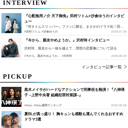
INTERVIEW
『心配無用ノ介 天下御免』田村ツトム×沙倉ゆうのインタビ
ュー
『侍タイムスリッパー』ファンに贈る、まさかのドラマ化！田村ツトム×沙倉ゆうのが語る『心配無用ノ介』撮影秘話
#田村ツトム
#沙倉ゆうの
2026.07.30
『今から、親友やめようか。』沢村玲インタビュー
沢村玲、親友から一線を越えて…理想の恋愛像について語る
#今から、親友やめようか。
#沢村玲
2026.06.20
インタビュー記事一覧
PICKUP
黒木メイサがハードなアクションで刑事役を熱演！『八神瑛
子 –上野中央署 組織犯罪対策課–』
#Hulu
#Hulu週間ランキング
2026.08.08
夏BLが真っ盛り！ 胸キュンも感動も運んでくれるおすすめ
ドラマ3選