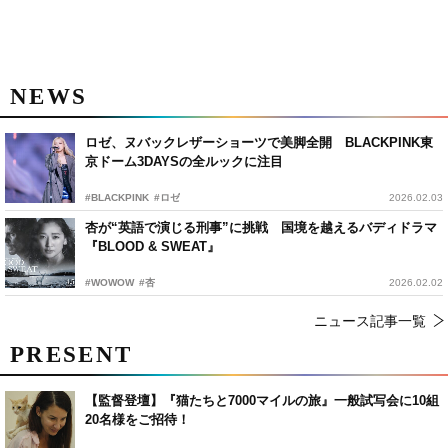
NEWS
ロゼ、ヌバックレザーショーツで美脚全開 BLACKPINK東
京ドーム3DAYSの全ルックに注目
#BLACKPINK
#ロゼ
2026.02.03
杏が“英語で演じる刑事”に挑戦 国境を越えるバディドラマ
『BLOOD & SWEAT』
#WOWOW
#杏
2026.02.02
ニュース記事一覧
PRESENT
【監督登壇】『猫たちと7000マイルの旅』一般試写会に10組
20名様をご招待！