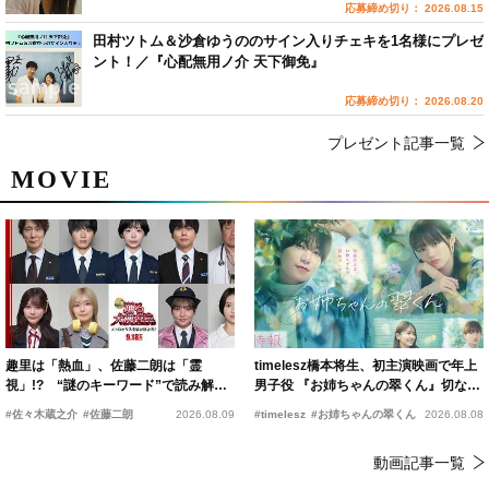
応募締め切り： 2026.08.15
田村ツトム＆沙倉ゆうののサイン入りチェキを1名様にプレゼ
ント！／『心配無用ノ介 天下御免』
応募締め切り： 2026.08.20
プレゼント記事一覧
MOVIE
趣里は「熱血」、佐藤二朗は「霊
timelesz橋本将生、初主演映画で年上
視」!? “謎のキーワード”で読み解く
男子役 『お姉ちゃんの翠くん』切ない
『踊る大捜査線 N.E.W.』新メンバー
恋の幕開けを予感
#佐々木蔵之介
#佐藤二朗
2026.08.09
#timelesz
#お姉ちゃんの翠くん
2026.08.08
動画記事一覧