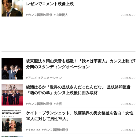
レゼンでコメント映像上映
#カンヌ国際映画祭
#山崎賢人
2026.5.20
坂東龍汰＆岡山天音も感激！『我々は宇宙人』カンヌ上映で7
分間のスタンディングオベーション
#アニメ
#アニメーション
2026.5.20
綾瀬はるか「世界の是枝さんだったんだな」 是枝裕和監督
『箱の中の羊』カンヌ上映後に囲み取材
#カンヌ国際映画祭
#大悟
2026.5.20
ケイト・ブランシェット、映画業界の男女格差を告白「女性
10人に対して男性75人」
#＃MeToo
#カンヌ国際映画祭
2026.5.18