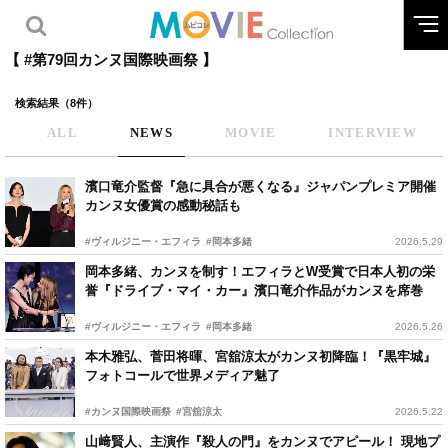
【 #第79回カンヌ国際映画祭 】
検索結果（8件）
ALL
NEWS
MOVIE
INTERVIEW
濱口竜介監督『急に具合が悪くなる』ジャパンプレミア開催
カンヌ女優賞の感動秘話も
#ヴィルジニー・エフィラ
#岡本多緒
2026.5.29
岡本多緒、カンヌを制す！エフィラとW受賞で日本人初の栄
誉『ドライブ・マイ・カー』濱口竜介作品がカンヌを席巻
#ヴィルジニー・エフィラ
#岡本多緒
2026.5.26
本木雅弘、菅田将暉、宮舘涼太がカンヌ初降臨！『黒牢城』
フォトコールで世界メディア魅了
#カンヌ国際映画祭
#宮舘涼太
2026.5.22
山﨑賢人、主演作『殺人の門』をカンヌでアピール！ 現地プ