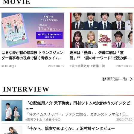
MOVIE
はるな愛が初の母親役 トランスジェン
趣里は「熱血」、佐藤二朗は「霊
ダー当事者の視点で描く青春タイムス
視」!? “謎のキーワード”で読み解く
リップコメディ
『踊る大捜査線 N.E.W.』新メンバー
#LGBTQ＋
2026.08.09
#佐々木蔵之介
#佐藤二朗
2026.08.09
動画記事一覧
INTERVIEW
『心配無用ノ介 天下御免』田村ツトム×沙倉ゆうのインタビ
ュー
『侍タイムスリッパー』ファンに贈る、まさかのドラマ化！田村ツトム×沙倉ゆうのが語る『心配無用ノ介』撮影秘話
#田村ツトム
#沙倉ゆうの
2026.07.30
『今から、親友やめようか。』沢村玲インタビュー