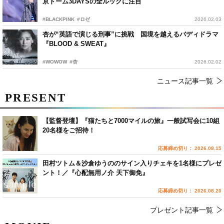
京ドーム3DAYSの全ルックに注目
#BLACKPINK
#ロゼ
2026.02.03
杏が“英語で演じる刑事”に挑戦 国境を越えるバディドラマ
『BLOOD & SWEAT』
#WOWOW
#杏
2026.02.02
ニュース記事一覧
PRESENT
【監督登壇】『猫たちと7000マイルの旅』一般試写会に10組
20名様をご招待！
応募締め切り： 2026.08.15
田村ツトム＆沙倉ゆうののサイン入りチェキを1名様にプレゼ
ント！／『心配無用ノ介 天下御免』
応募締め切り： 2026.08.20
プレゼント記事一覧