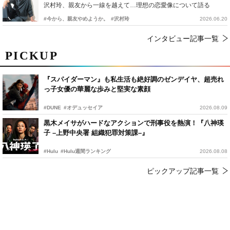
沢村玲、親友から一線を越えて…理想の恋愛像について語る
#今から、親友やめようか。
#沢村玲
2026.06.20
インタビュー記事一覧
PICKUP
『スパイダーマン』も私生活も絶好調のゼンデイヤ、超売れ
っ子女優の華麗な歩みと堅実な素顔
#DUNE
#オデュッセイア
2026.08.09
黒木メイサがハードなアクションで刑事役を熱演！『八神瑛
子 –上野中央署 組織犯罪対策課–』
#Hulu
#Hulu週間ランキング
2026.08.08
ピックアップ記事一覧