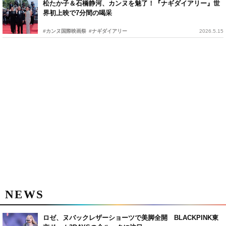
松たか子＆石橋静河、カンヌを魅了！『ナギダイアリー』世
界初上映で7分間の喝采
#カンヌ国際映画祭
#ナギダイアリー
2026.5.15
NEWS
ロゼ、ヌバックレザーショーツで美脚全開 BLACKPINK東