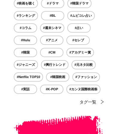
#映画を聴く
#ドラマ
#韓国ドラマ
#ランキング
#BL
#ムビコレ占い
#コラム
#週末シネマ
#占い
#Hulu
#アニメ
#セレブ
#韓国
#CM
#アカデミー賞
#ジャニーズ
#興行トレンド
#元ネタ比較
#Netflix TOP10
#韓国映画
#ファッション
#実話
#K-POP
#カンヌ国際映画祭
タグ一覧