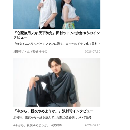
『心配無用ノ介 天下御免』田村ツトム×沙倉ゆうのイン
タビュー
『侍タイムスリッパー』ファンに贈る、まさかのドラマ化！田村ツトム×沙倉ゆうのが語
#田村ツトム
#沙倉ゆうの
2026.07.30
『今から、親友やめようか。』沢村玲インタビュー
沢村玲、親友から一線を越えて…理想の恋愛像について語る
#今から、親友やめようか。
#沢村玲
2026.06.20