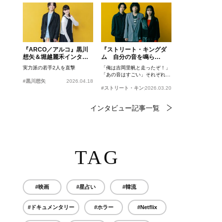
『ARCO／アルコ』黒川
『ストリート・キングダ
想矢＆堀越麗禾インタビ
ム 自分の音を鳴ら
ュー
せ。』峯田和伸、若葉竜
実力派の若手2人を直撃
「俺は吉岡里帆と走ったぞ！」
也、吉岡里帆インタビュ
「あの音はすごい」それぞれの
ー
#黒川想矢
2026.04.18
忘れがたいシーンとは？
#ストリート・キングダム 自分の音を鳴らせ。
2026.03.20
インタビュー記事一覧
TAG
#映画
#星占い
#韓流
#ドキュメンタリー
#ホラー
#Netflix