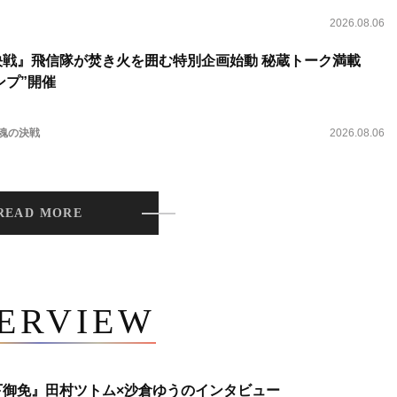
2026.08.06
決戦』飛信隊が焚き火を囲む特別企画始動 秘蔵トーク満載
ンプ”開催
 魂の決戦
2026.08.06
READ MORE
TERVIEW
下御免』田村ツトム×沙倉ゆうのインタビュー