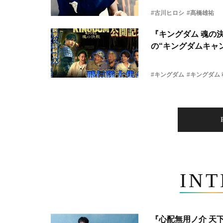
#古川ヒロシ
#髙橋雄祐
『キングダム 魂の
の“キングダムキャ
#キングダム
#キングダム
IN
『心配無用ノ介 天