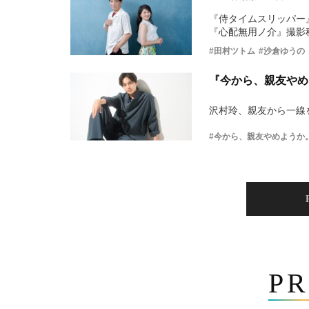
『侍タイムスリッパー
『心配無用ノ介』撮影
#田村ツトム
#沙倉ゆうの
『今から、親友やめ
沢村玲、親友から一線
#今から、親友やめようか
PR