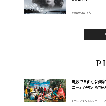
#WOWOW
#杏
P
奇妙で自由な音楽家
ニー』が教える“好き
#エレファント6レコーデ