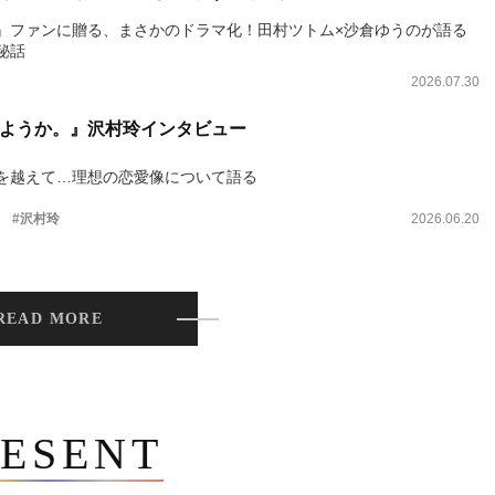
』ファンに贈る、まさかのドラマ化！田村ツトム×沙倉ゆうのが語る
秘話
2026.07.30
ようか。』沢村玲インタビュー
を越えて…理想の恋愛像について語る
。
#沢村玲
2026.06.20
READ MORE
ESENT