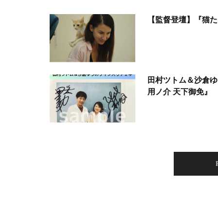
【監督登壇】『猫た
田村ツトム＆沙倉ゆ
用ノ介 天下御免』