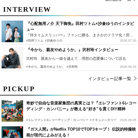
INTERVIEW
『心配無用ノ介 天下御免』田村ツトム×沙倉ゆうのインタビ
ュー
『侍タイムスリッパー』ファンに贈る、まさかのドラマ化！田村ツトム×沙倉ゆうのが語る『心配無用ノ介』撮影秘話
#田村ツトム
#沙倉ゆうの
2026.07.30
『今から、親友やめようか。』沢村玲インタビュー
沢村玲、親友から一線を越えて…理想の恋愛像について語る
#今から、親友やめようか。
#沢村玲
2026.06.20
インタビュー記事一覧
PICKUP
奇妙で自由な音楽家集団の真実とは？『エレファント6レコー
ディング・カンパニー』が教える“好き”を貫くDIY精神
#エレファント6レコーディング・カンパニー
#ドキュメンタリー
2026.08.05
『ガス人間』がNetflix TOP10でTOP3キープ！ 伝説的特撮映
画が現代によみがえる！