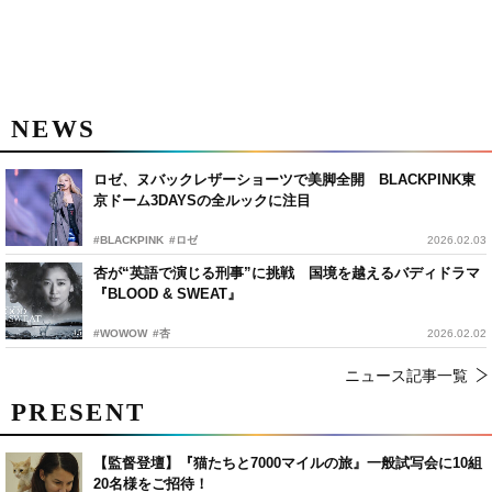
NEWS
ロゼ、ヌバックレザーショーツで美脚全開 BLACKPINK東
京ドーム3DAYSの全ルックに注目
#BLACKPINK
#ロゼ
2026.02.03
杏が“英語で演じる刑事”に挑戦 国境を越えるバディドラマ
『BLOOD & SWEAT』
#WOWOW
#杏
2026.02.02
ニュース記事一覧
PRESENT
【監督登壇】『猫たちと7000マイルの旅』一般試写会に10組
20名様をご招待！