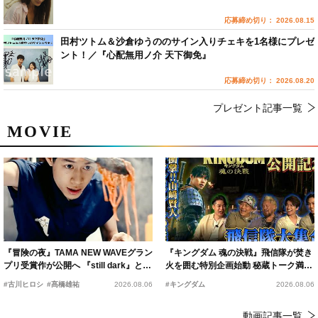
応募締め切り： 2026.08.15
田村ツトム＆沙倉ゆうののサイン入りチェキを1名様にプレゼ
ント！／『心配無用ノ介 天下御免』
応募締め切り： 2026.08.20
プレゼント記事一覧
MOVIE
『冒険の夜』TAMA NEW WAVEグラン
『キングダム 魂の決戦』飛信隊が焚き
プリ受賞作が公開へ 『still dark』と同
火を囲む特別企画始動 秘蔵トーク満載
時上映決定
の“キングダムキャンプ”開催
#古川ヒロシ
#髙橋雄祐
2026.08.06
#キングダム
2026.08.06
動画記事一覧