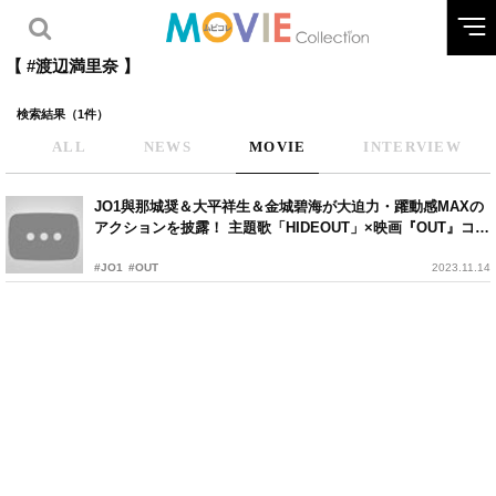
【 #渡辺満里奈 】
検索結果（1件）
ALL
NEWS
MOVIE
INTERVIEW
JO1與那城奨＆⼤平祥⽣＆⾦城碧海が大迫力・躍動感MAXの
アクションを披露！ 主題歌「HIDEOUT」×映画『OUT』コラ
ボ映像
#JO1
#OUT
2023.11.14