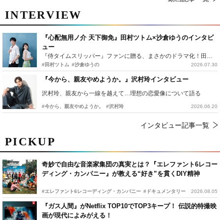
INTERVIEW
『心配無用ノ介 天下御免』田村ツトム×沙倉ゆうのインタビ
ュー
『侍タイムスリッパー』ファンに贈る、まさかのドラマ化！田村ツトム×沙倉ゆうのが語る『心配無用ノ介』撮影秘話
#田村ツトム
#沙倉ゆうの
2026.07.30
『今から、親友やめようか。』沢村玲インタビュー
沢村玲、親友から一線を越えて…理想の恋愛像について語る
#今から、親友やめようか。
#沢村玲
2026.06.20
インタビュー記事一覧
PICKUP
奇妙で自由な音楽家集団の真実とは？『エレファント6レコー
ディング・カンパニー』が教える“好き”を貫くDIY精神
#エレファント6レコーディング・カンパニー
#ドキュメンタリー
2026.08.05
『ガス人間』がNetflix TOP10でTOP3キープ！ 伝説的特撮映
画が現代によみがえる！