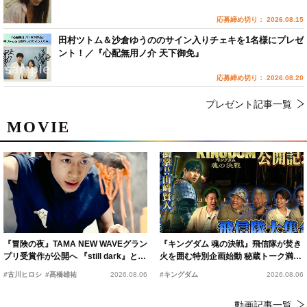
応募締め切り： 2026.08.15
田村ツトム＆沙倉ゆうののサイン入りチェキを1名様にプレゼ
ント！／『心配無用ノ介 天下御免』
応募締め切り： 2026.08.20
プレゼント記事一覧
MOVIE
『冒険の夜』TAMA NEW WAVEグラン
『キングダム 魂の決戦』飛信隊が焚き
プリ受賞作が公開へ 『still dark』と同
火を囲む特別企画始動 秘蔵トーク満載
時上映決定
の“キングダムキャンプ”開催
#古川ヒロシ
#髙橋雄祐
2026.08.06
#キングダム
2026.08.06
動画記事一覧