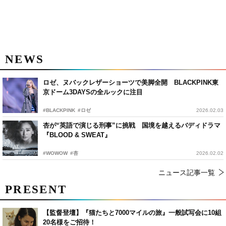
NEWS
ロゼ、ヌバックレザーショーツで美脚全開 BLACKPINK東
京ドーム3DAYSの全ルックに注目
#BLACKPINK
#ロゼ
2026.02.03
杏が“英語で演じる刑事”に挑戦 国境を越えるバディドラマ
『BLOOD & SWEAT』
#WOWOW
#杏
2026.02.02
ニュース記事一覧
PRESENT
【監督登壇】『猫たちと7000マイルの旅』一般試写会に10組
20名様をご招待！