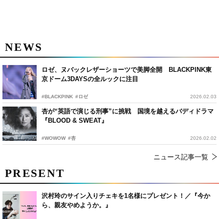
NEWS
ロゼ、ヌバックレザーショーツで美脚全開 BLACKPINK東
京ドーム3DAYSの全ルックに注目
#BLACKPINK
#ロゼ
2026.02.03
杏が“英語で演じる刑事”に挑戦 国境を越えるバディドラマ
『BLOOD & SWEAT』
#WOWOW
#杏
2026.02.02
ニュース記事一覧
PRESENT
沢村玲のサイン入りチェキを1名様にプレゼント！／『今か
ら、親友やめようか。』