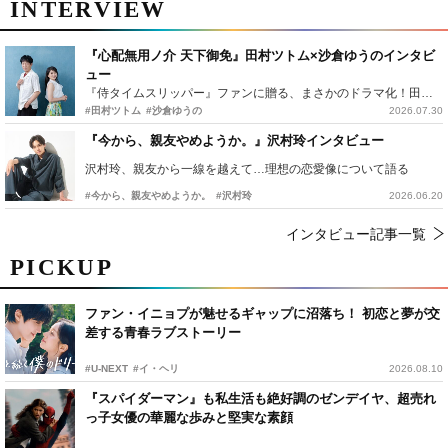
INTERVIEW
『心配無用ノ介 天下御免』田村ツトム×沙倉ゆうのインタビ
ュー
『侍タイムスリッパー』ファンに贈る、まさかのドラマ化！田村ツトム×沙倉ゆうのが語る『心配無用ノ介』撮影秘話
#田村ツトム
#沙倉ゆうの
2026.07.30
『今から、親友やめようか。』沢村玲インタビュー
沢村玲、親友から一線を越えて…理想の恋愛像について語る
#今から、親友やめようか。
#沢村玲
2026.06.20
インタビュー記事一覧
PICKUP
ファン・イニョプが魅せるギャップに沼落ち！ 初恋と夢が交
差する青春ラブストーリー
#U-NEXT
#イ・ヘリ
2026.08.10
『スパイダーマン』も私生活も絶好調のゼンデイヤ、超売れ
っ子女優の華麗な歩みと堅実な素顔