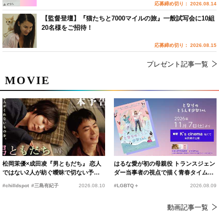
応募締め切り： 2026.08.14
【監督登壇】『猫たちと7000マイルの旅』一般試写会に10組
20名様をご招待！
応募締め切り： 2026.08.15
プレゼント記事一覧
MOVIE
松岡茉優×成田凌『男ともだち』 恋人
はるな愛が初の母親役 トランスジェン
ではない2人が紡ぐ曖昧で切ない予告
ダー当事者の視点で描く青春タイムス
編解禁
リップコメディ
#chilldspot
#三島有紀子
2026.08.10
#LGBTQ＋
2026.08.09
動画記事一覧