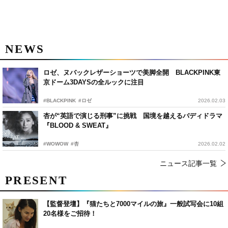
NEWS
ロゼ、ヌバックレザーショーツで美脚全開 BLACKPINK東
京ドーム3DAYSの全ルックに注目
#BLACKPINK
#ロゼ
2026.02.03
杏が“英語で演じる刑事”に挑戦 国境を越えるバディドラマ
『BLOOD & SWEAT』
#WOWOW
#杏
2026.02.02
ニュース記事一覧
PRESENT
【監督登壇】『猫たちと7000マイルの旅』一般試写会に10組
20名様をご招待！