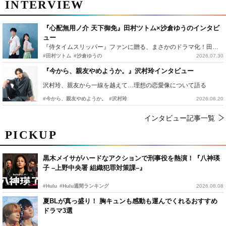
INTERVIEW
『心配無用ノ介 天下御免』田村ツトム×沙倉ゆうのインタビ
ュー
『侍タイムスリッパー』ファンに贈る、まさかのドラマ化！田村ツトム×沙倉ゆうのが語る『心配無用ノ介』撮影秘話
#田村ツトム
#沙倉ゆうの
2026.07.30
『今から、親友やめようか。』沢村玲インタビュー
沢村玲、親友から一線を越えて…理想の恋愛像について語る
#今から、親友やめようか。
#沢村玲
2026.06.20
インタビュー記事一覧
PICKUP
黒木メイサがハードなアクションで刑事役を熱演！『八神瑛
子 –上野中央署 組織犯罪対策課–』
#Hulu
#Hulu週間ランキング
2026.08.08
夏BLが真っ盛り！ 胸キュンも感動も運んでくれるおすすめ
ドラマ3選