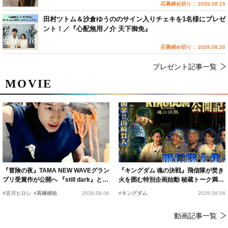
応募締め切り： 2026.08.15
田村ツトム＆沙倉ゆうののサイン入りチェキを1名様にプレゼ
ント！／『心配無用ノ介 天下御免』
応募締め切り： 2026.08.20
プレゼント記事一覧
MOVIE
『冒険の夜』TAMA NEW WAVEグラン
『キングダム 魂の決戦』飛信隊が焚き
プリ受賞作が公開へ 『still dark』と同
火を囲む特別企画始動 秘蔵トーク満載
時上映決定
の“キングダムキャンプ”開催
#古川ヒロシ
#髙橋雄祐
2026.08.06
#キングダム
2026.08.06
動画記事一覧