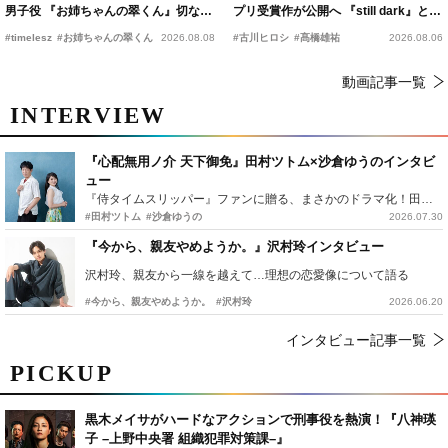
男子役 『お姉ちゃんの翠くん』切ない
プリ受賞作が公開へ 『still dark』と同
恋の幕開けを予感
時上映決定
#timelesz
#お姉ちゃんの翠くん
2026.08.08
#古川ヒロシ
#髙橋雄祐
2026.08.06
動画記事一覧
INTERVIEW
『心配無用ノ介 天下御免』田村ツトム×沙倉ゆうのインタビ
ュー
『侍タイムスリッパー』ファンに贈る、まさかのドラマ化！田村ツトム×沙倉ゆうのが語る『心配無用ノ介』撮影秘話
#田村ツトム
#沙倉ゆうの
2026.07.30
『今から、親友やめようか。』沢村玲インタビュー
沢村玲、親友から一線を越えて…理想の恋愛像について語る
#今から、親友やめようか。
#沢村玲
2026.06.20
インタビュー記事一覧
PICKUP
黒木メイサがハードなアクションで刑事役を熱演！『八神瑛
子 –上野中央署 組織犯罪対策課–』