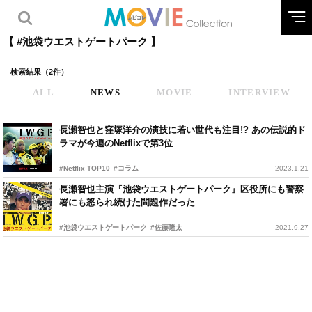
【 #池袋ウエストゲートパーク 】
検索結果（2件）
ALL
NEWS
MOVIE
INTERVIEW
長瀬智也と窪塚洋介の演技に若い世代も注目!? あの伝説的ド
ラマが今週のNetflixで第3位
#Netflix TOP10
#コラム
2023.1.21
長瀬智也主演『池袋ウエストゲートパーク』区役所にも警察
署にも怒られ続けた問題作だった
#池袋ウエストゲートパーク
#佐藤隆太
2021.9.27