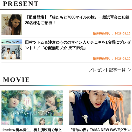
PRESENT
【監督登壇】『猫たちと7000マイルの旅』一般試写会に10組
20名様をご招待！
応募締め切り： 2026.08.15
田村ツトム＆沙倉ゆうののサイン入りチェキを1名様にプレゼ
ント！／『心配無用ノ介 天下御免』
応募締め切り： 2026.08.20
プレゼント記事一覧
MOVIE
timelesz橋本将生、初主演映画で年上
『冒険の夜』TAMA NEW WAVEグラン