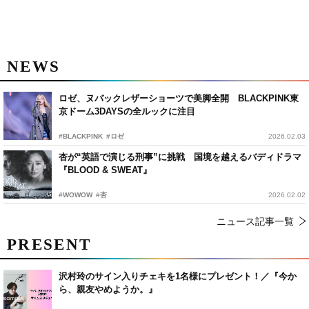
NEWS
ロゼ、ヌバックレザーショーツで美脚全開 BLACKPINK東
京ドーム3DAYSの全ルックに注目
#BLACKPINK
#ロゼ
2026.02.03
杏が“英語で演じる刑事”に挑戦 国境を越えるバディドラマ
『BLOOD & SWEAT』
#WOWOW
#杏
2026.02.02
ニュース記事一覧
PRESENT
沢村玲のサイン入りチェキを1名様にプレゼント！／『今か
ら、親友やめようか。』