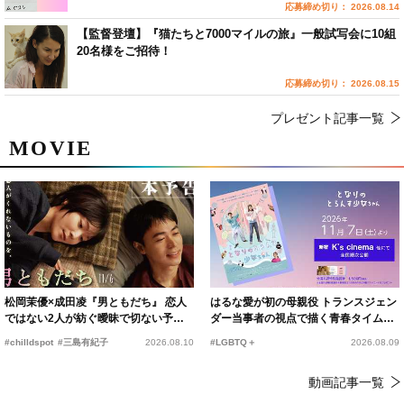
応募締め切り： 2026.08.14
【監督登壇】『猫たちと7000マイルの旅』一般試写会に10組
20名様をご招待！
応募締め切り： 2026.08.15
プレゼント記事一覧
MOVIE
松岡茉優×成田凌『男ともだち』 恋人
はるな愛が初の母親役 トランスジェン
ではない2人が紡ぐ曖昧で切ない予告
ダー当事者の視点で描く青春タイムス
編解禁
リップコメディ
#chilldspot
#三島有紀子
2026.08.10
#LGBTQ＋
2026.08.09
動画記事一覧