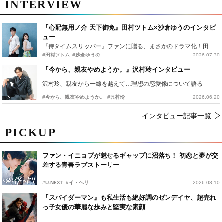
INTERVIEW
『心配無用ノ介 天下御免』田村ツトム×沙倉ゆうのインタビ
ュー
『侍タイムスリッパー』ファンに贈る、まさかのドラマ化！田村ツトム×沙倉ゆうのが語る『心配無用ノ介』撮影秘話
#田村ツトム
#沙倉ゆうの
2026.07.30
『今から、親友やめようか。』沢村玲インタビュー
沢村玲、親友から一線を越えて…理想の恋愛像について語る
#今から、親友やめようか。
#沢村玲
2026.06.20
インタビュー記事一覧
PICKUP
ファン・イニョプが魅せるギャップに沼落ち！ 初恋と夢が交
差する青春ラブストーリー
#U-NEXT
#イ・ヘリ
2026.08.10
『スパイダーマン』も私生活も絶好調のゼンデイヤ、超売れ
っ子女優の華麗な歩みと堅実な素顔