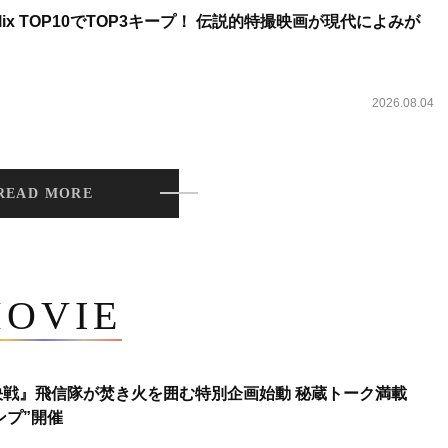
lix TOP10でTOP3キープ！ 伝説的特撮映画が現代によみが
2026.08.04
READ MORE
OVIE
決戦』飛信隊が焚き火を囲む特別企画始動 秘蔵トーク満載
ンプ”開催