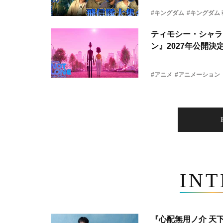
#キングダム
#キングダム
ティモシー・シャラ
ン』2027年公開決
#アニメ
#アニメーション
IN
『心配無用ノ介 天