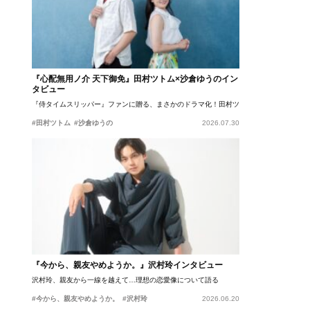
『心配無用ノ介 天下御免』田村ツトム×沙倉ゆうのイン
タビュー
『侍タイムスリッパー』ファンに贈る、まさかのドラマ化！田村ツトム×沙倉ゆうのが語
#田村ツトム
#沙倉ゆうの
2026.07.30
『今から、親友やめようか。』沢村玲インタビュー
沢村玲、親友から一線を越えて…理想の恋愛像について語る
#今から、親友やめようか。
#沢村玲
2026.06.20