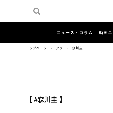
ニュース・コラム
動画ニ
トップページ
タグ
森川圭
＞
＞
【 #森川圭 】