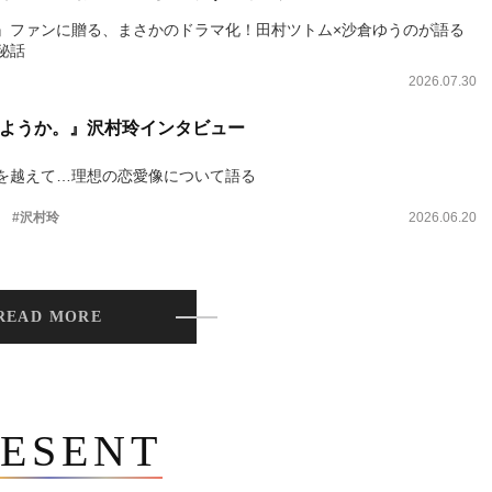
』ファンに贈る、まさかのドラマ化！田村ツトム×沙倉ゆうのが語る
秘話
2026.07.30
ようか。』沢村玲インタビュー
を越えて…理想の恋愛像について語る
。
#沢村玲
2026.06.20
READ MORE
ESENT