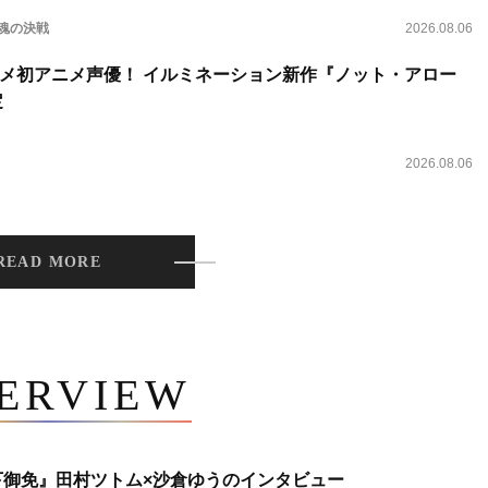
 魂の決戦
2026.08.06
メ初アニメ声優！ イルミネーション新作『ノット・アロー
定
2026.08.06
READ MORE
TERVIEW
下御免』田村ツトム×沙倉ゆうのインタビュー