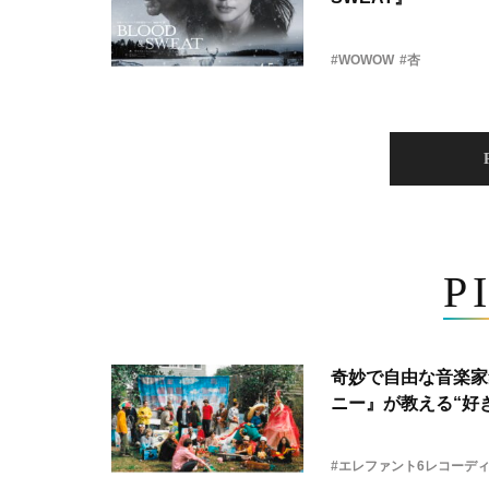
#WOWOW
#杏
P
奇妙で自由な音楽家
ニー』が教える“好き
#エレファント6レコーデ