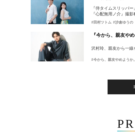
『侍タイムスリッパー
『心配無用ノ介』撮影
#田村ツトム
#沙倉ゆうの
『今から、親友やめ
沢村玲、親友から一線
#今から、親友やめようか
PR