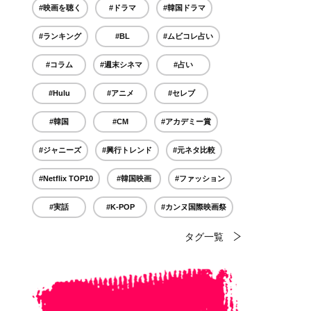
#映画を聴く
#ドラマ
#韓国ドラマ
#ランキング
#BL
#ムビコレ占い
#コラム
#週末シネマ
#占い
#Hulu
#アニメ
#セレブ
#韓国
#CM
#アカデミー賞
#ジャニーズ
#興行トレンド
#元ネタ比較
#Netflix TOP10
#韓国映画
#ファッション
#実話
#K-POP
#カンヌ国際映画祭
タグ一覧