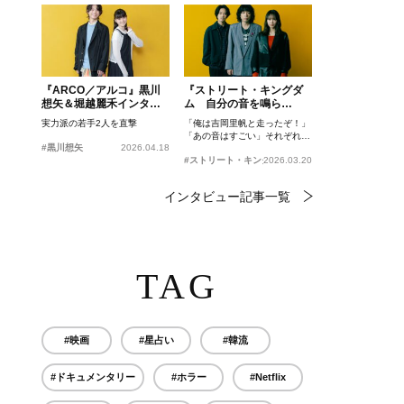
『ARCO／アルコ』黒川
『ストリート・キングダ
想矢＆堀越麗禾インタビ
ム 自分の音を鳴ら
ュー
せ。』峯田和伸、若葉竜
実力派の若手2人を直撃
「俺は吉岡里帆と走ったぞ！」
也、吉岡里帆インタビュ
「あの音はすごい」それぞれの
ー
#黒川想矢
2026.04.18
忘れがたいシーンとは？
#ストリート・キングダム 自分の音を鳴らせ。
2026.03.20
インタビュー記事一覧
TAG
#映画
#星占い
#韓流
#ドキュメンタリー
#ホラー
#Netflix