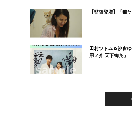
【監督登壇】『猫た
田村ツトム＆沙倉ゆ
用ノ介 天下御免』