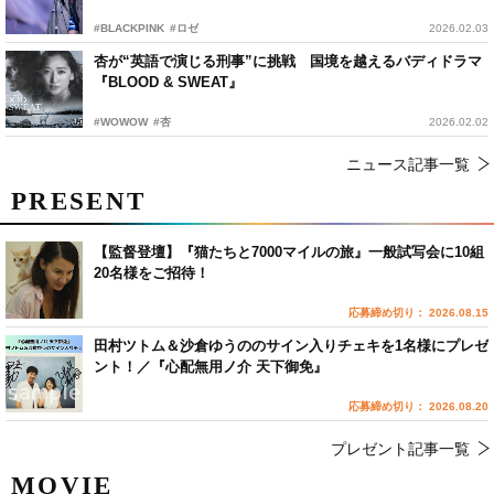
#BLACKPINK
#ロゼ
2026.02.03
杏が“英語で演じる刑事”に挑戦 国境を越えるバディドラマ
『BLOOD & SWEAT』
#WOWOW
#杏
2026.02.02
ニュース記事一覧
PRESENT
【監督登壇】『猫たちと7000マイルの旅』一般試写会に10組
20名様をご招待！
応募締め切り： 2026.08.15
田村ツトム＆沙倉ゆうののサイン入りチェキを1名様にプレゼ
ント！／『心配無用ノ介 天下御免』
応募締め切り： 2026.08.20
プレゼント記事一覧
MOVIE