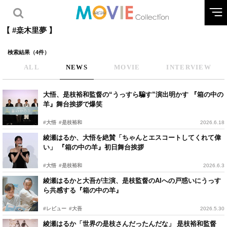
【 #桒木里夢 】
検索結果（4件）
ALL
NEWS
MOVIE
INTERVIEW
大悟、是枝裕和監督の“うっすら騙す”演出明かす 『箱の中の
羊』舞台挨拶で爆笑
#大悟
#是枝裕和
2026.6.18
綾瀬はるか、大悟を絶賛「ちゃんとエスコートしてくれて偉
い」 『箱の中の羊』初日舞台挨拶
#大悟
#是枝裕和
2026.6.3
綾瀬はるかと大吾が主演、是枝監督のAIへの戸惑いにうっす
ら共感する『箱の中の羊』
#レビュー
#大吾
2026.5.30
綾瀬はるか「世界の是枝さんだったんだな」 是枝裕和監督