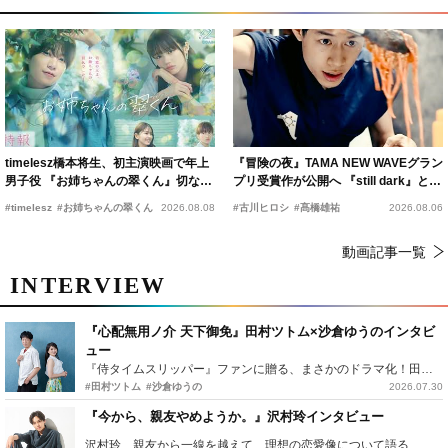
timelesz橋本将生、初主演映画で年上
『冒険の夜』TAMA NEW WAVEグラン
男子役 『お姉ちゃんの翠くん』切ない
プリ受賞作が公開へ 『still dark』と同
恋の幕開けを予感
時上映決定
#timelesz
#お姉ちゃんの翠くん
2026.08.08
#古川ヒロシ
#髙橋雄祐
2026.08.06
動画記事一覧
INTERVIEW
『心配無用ノ介 天下御免』田村ツトム×沙倉ゆうのインタビ
ュー
『侍タイムスリッパー』ファンに贈る、まさかのドラマ化！田村ツトム×沙倉ゆうのが語る『心配無用ノ介』撮影秘話
#田村ツトム
#沙倉ゆうの
2026.07.30
『今から、親友やめようか。』沢村玲インタビュー
沢村玲、親友から一線を越えて…理想の恋愛像について語る