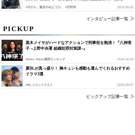
#今から、親友やめようか。
#沢村玲
2026.06.20
インタビュー記事一覧
PICKUP
黒木メイサがハードなアクションで刑事役を熱演！『八神瑛
子 –上野中央署 組織犯罪対策課–』
#Hulu
#Hulu週間ランキング
2026.08.08
夏BLが真っ盛り！ 胸キュンも感動も運んでくれるおすすめ
ドラマ3選
#BL
#コントラスト
2026.08.07
ピックアップ記事一覧