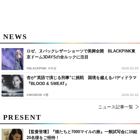
NEWS
ロゼ、ヌバックレザーショーツで美脚全開 BLACKPINK東
京ドーム3DAYSの全ルックに注目
#BLACKPINK
#ロゼ
2026.02.03
杏が“英語で演じる刑事”に挑戦 国境を越えるバディドラマ
『BLOOD & SWEAT』
#WOWOW
#杏
2026.02.02
ニュース記事一覧
PRESENT
【監督登壇】『猫たちと7000マイルの旅』一般試写会に10組
20名様をご招待！