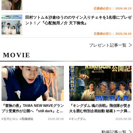
応募締め切り： 2026.08.15
田村ツトム＆沙倉ゆうののサイン入りチェキを1名様にプレゼ
ント！／『心配無用ノ介 天下御免』
応募締め切り： 2026.08.20
プレゼント記事一覧
MOVIE
『冒険の夜』TAMA NEW WAVEグラン
『キングダム 魂の決戦』飛信隊が焚き
プリ受賞作が公開へ 『still dark』と同
火を囲む特別企画始動 秘蔵トーク満載
時上映決定
の“キングダムキャンプ”開催
#古川ヒロシ
#髙橋雄祐
2026.08.06
#キングダム
2026.08.06
動画記事一覧