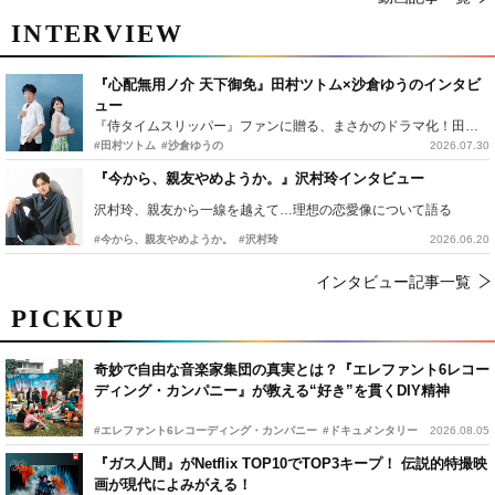
INTERVIEW
『心配無用ノ介 天下御免』田村ツトム×沙倉ゆうのインタビ
ュー
『侍タイムスリッパー』ファンに贈る、まさかのドラマ化！田村ツトム×沙倉ゆうのが語る『心配無用ノ介』撮影秘話
#田村ツトム
#沙倉ゆうの
2026.07.30
『今から、親友やめようか。』沢村玲インタビュー
沢村玲、親友から一線を越えて…理想の恋愛像について語る
#今から、親友やめようか。
#沢村玲
2026.06.20
インタビュー記事一覧
PICKUP
奇妙で自由な音楽家集団の真実とは？『エレファント6レコー
ディング・カンパニー』が教える“好き”を貫くDIY精神
#エレファント6レコーディング・カンパニー
#ドキュメンタリー
2026.08.05
『ガス人間』がNetflix TOP10でTOP3キープ！ 伝説的特撮映
画が現代によみがえる！