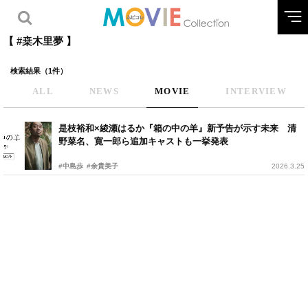
【 #桒木里夢 】
検索結果（1件）
ALL
NEWS
MOVIE
INTERVIEW
是枝裕和×綾瀬はるか『箱の中の羊』新予告が示す未来 清
野菜名、寛一郎ら追加キャストも一挙発表
#中島歩
#余貴美子
2026.3.25